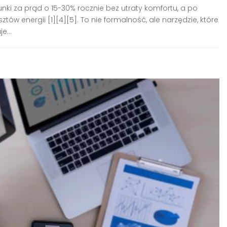
ki za prąd o 15-30% rocznie bez utraty komfortu, a po
ów energii [1][4][5]. To nie formalność, ale narzędzie, które
e...