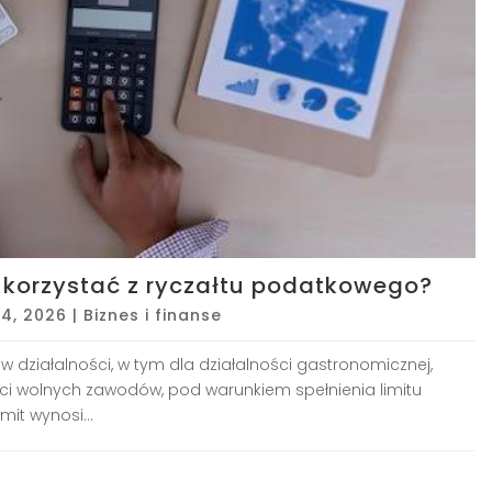
 korzystać z ryczałtu podatkowego?
4, 2026
|
Biznes i finanse
w działalności, w tym dla działalności gastronomicznej,
ści wolnych zawodów, pod warunkiem spełnienia limitu
it wynosi...