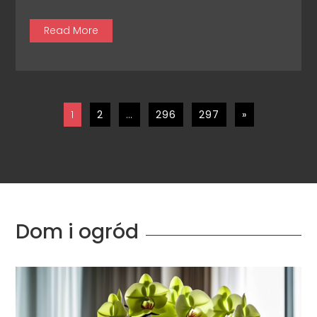
Read More
1
2
…
296
297
»
Dom i ogród