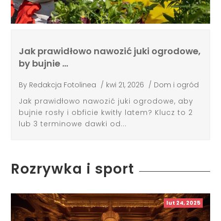
Jak prawidłowo nawozić juki ogrodowe,
by bujnie …
By
Redakcja Fotolinea
/
kwi 21, 2026
/
Dom i ogród
Jak prawidłowo nawozić juki ogrodowe, aby
bujnie rosły i obficie kwitły latem? Klucz to 2
lub 3 terminowe dawki od...
Rozrywka i sport
lut 24, 2025