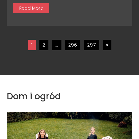
Read More
1
2
…
296
297
»
Dom i ogród