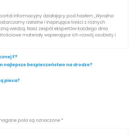
ortal informacyjny działający pod hasłem
„Wyraźna
ostarczamy rzetelne i inspirujące treści z różnych
tyczną wiedzą. Nasz zespół ekspertów każdego dnia
tościowe materiały wspierające ich rozwój osobisty i
cznej F?
m najlepsze bezpieczeństwo na drodze?
ną pieca?
agane pola są oznaczone
*