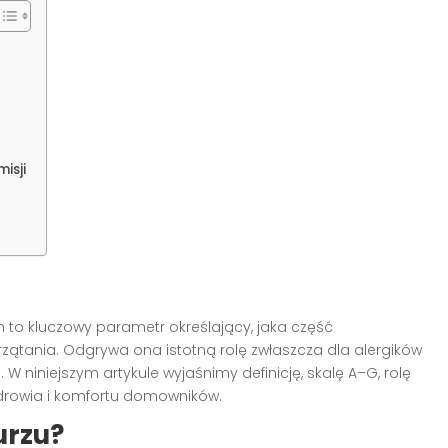
isji
o kluczowy parametr określający, jaka część
ątania. Odgrywa ona istotną rolę zwłaszcza dla alergików
 niniejszym artykule wyjaśnimy definicję, skalę A–G, rolę
zdrowia i komfortu domowników.
urzu?