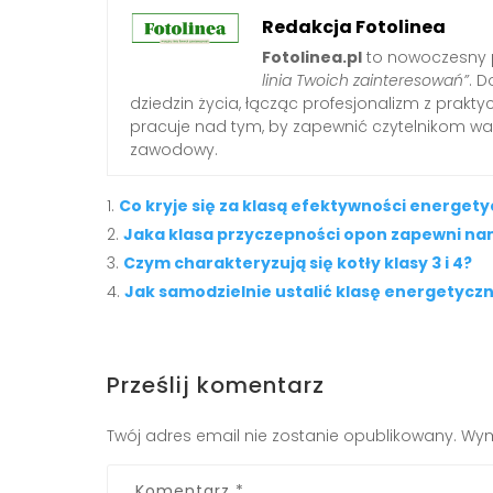
Redakcja Fotolinea
Fotolinea.pl
to nowoczesny p
linia Twoich zainteresowań”
. D
dziedzin życia, łącząc profesjonalizm z prak
pracuje nad tym, by zapewnić czytelnikom war
zawodowy.
Co kryje się za klasą efektywności energety
Jaka klasa przyczepności opon zapewni na
Czym charakteryzują się kotły klasy 3 i 4?
Jak samodzielnie ustalić klasę energetycz
Prześlij komentarz
Twój adres email nie zostanie opublikowany.
Wym