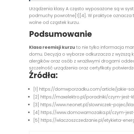
Urządzenia klasy A często wyposażone są w syst
podmuchy powrotne[1][4]. W praktyce oznacza to
wolne od cząstek kurzu.
Podsumowanie
Klasa reemisji kurzu
to nie tylko informacja mar
domu. Decyzja o wyborze odkurzacza z wyższą kl
alergików oraz osób z wrażliwymi drogami odd
szczelność urządzenia oraz certyfikaty potwierdz
Źródła:
[1] https://domwporzadku.com/article/jakie-sa
[2] https://maxelektro.pl/poradniki/czym-jest-
[3] https://www.neonet.pl/slowniczek-pojec/kla
[4] https://www.domowamozaika.pl/czym-jest-
[5] https://wlaczoszczedzanie.pl/etykieta-e