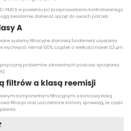
10 i PM2.5 w powietrzu po przeprowadzeniu kontrolowanego
 mogą świadomie dobierać sprzęt do swoich potrzeb.
lasy A
ane systemy filtracyjne stanowią fundament uzyskania
tanie wychwycić niemal 100% cząstek o wielkości nawet 0,3 μm.
ną przyczyną problemów zdrowotnych podczas sprzątania.
5].
 filtrów a klasą reemisji
owanymi komponentami filtracyjnymi a końcową klasą
niowa filtracja oraz uszczelnione komory sprawiają, że część
ądzenia.
?