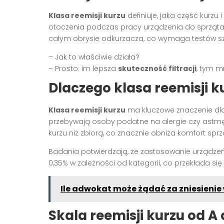
Klasa reemisji kurzu
definiuje, jaka część kurz
otoczenia podczas pracy urządzenia do sprzątania
całym obrysie odkurzacza, co wymaga testów szc
– Jak to właściwie działa?
– Prosto: im lepsza
skuteczność filtracji
, tym m
Dlaczego klasa reemisji 
Klasa reemisji kurzu
ma kluczowe znaczenie dla 
przebywają osoby podatne na alergie czy astmę
kurzu niż zbiorą, co znacznie obniża komfort sprz
Badania potwierdzają, że zastosowanie urządzeń 
0,35% w zależności od kategorii, co przekłada si
Ile adwokat może żądać za zniesienie
Skala reemisji kurzu od A 