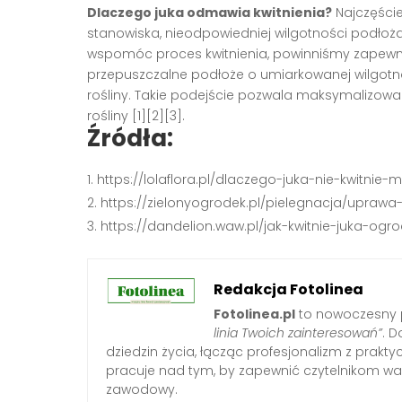
Dlaczego juka odmawia kwitnienia?
Najczęście
stanowiska, nieodpowiedniej wilgotności podłoż
wspomóc proces kwitnienia, powinniśmy zapewnić j
przepuszczalne podłoże o umiarkowanej wilgotn
rośliny. Takie podejście pozwala maksymalizować 
rośliny [1][2][3].
Źródła:
https://lolaflora.pl/dlaczego-juka-nie-kwitnie
https://zielonyogrodek.pl/pielegnacja/uprawa
https://dandelion.waw.pl/jak-kwitnie-juka-og
Redakcja Fotolinea
Fotolinea.pl
to nowoczesny p
linia Twoich zainteresowań”
. D
dziedzin życia, łącząc profesjonalizm z prak
pracuje nad tym, by zapewnić czytelnikom war
zawodowy.