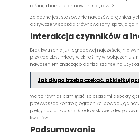
roślinę i hamuje formowanie pąków [3].
Zalecane jest stosowanie nawozów organicznych
odżywcze w sposób zrównoważony, sprzyjając na
Interakcja czynników a i
Brak kwitnienia juki ogrodowej najczęściej nie wy
przykład zbyt młody wiek rośliny w połączeniu 
nawożeniem znacząco obniża szanse na uzyskani
Jak długo trzeba czekać, aż kiełkują
Warto również pamiętać, że czasami aspekty ge
przewyższać kontrolę ogrodnika, powodując natu
pielęgnacja i warunki środowiskowe zdecydowan
kwiatów.
Podsumowanie