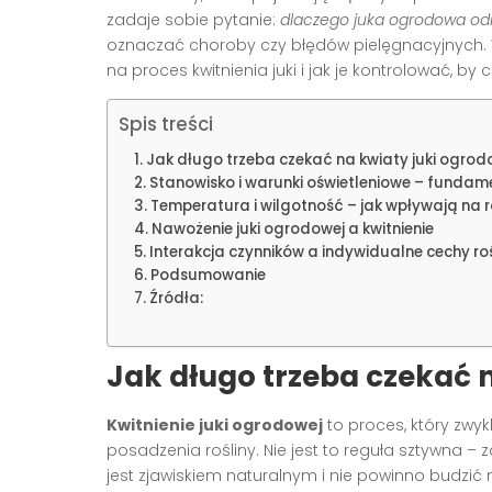
zadaje sobie pytanie:
dlaczego juka ogrodowa od
oznaczać choroby czy błędów pielęgnacyjnych. W
na proces kwitnienia juki i jak je kontrolować, by 
Spis treści
Jak długo trzeba czekać na kwiaty juki ogrod
Stanowisko i warunki oświetleniowe – fundamen
Temperatura i wilgotność – jak wpływają na 
Nawożenie juki ogrodowej a kwitnienie
Interakcja czynników a indywidualne cechy roś
Podsumowanie
Źródła:
Jak długo trzeba czekać 
Kwitnienie juki ogrodowej
to proces, który zwyk
posadzenia rośliny. Nie jest to reguła sztywna – z
jest zjawiskiem naturalnym i nie powinno budzić