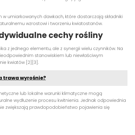
 w umiarkowanych dawkach, które dostarczają składniki
turalnemu wzrostowi i tworzeniu kwiatostanów.
ndywidualne cechy rośliny
nika z jednego elementu, ale z synergii wielu czynników. Na
z nieodpowiednim stanowiskiem lub niewłaściwym
e kwiatów [2][3].
ca trawa wyrośnie?
netyczne lub lokalne warunki klimatyczne mogą
ralne wydłużenie procesu kwitnienia. Jednak odpowiednia
ie zwiększają prawdopodobieństwo pojawienia się