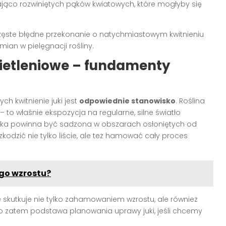
zająco rozwiniętych pąków kwiatowych, które mogłyby się
zęste błędne przekonanie o natychmiastowym kwitnieniu
mian w pielęgnacji rośliny.
wietleniowe – fundamenty
h kwitnienie juki jest
odpowiednie stanowisko
. Roślina
 to właśnie ekspozycja na regularne, silne światło
uka powinna być sadzona w obszarach osłoniętych od
odzić nie tylko liście, ale też hamować cały proces
ego wzrostu?
e skutkuje nie tylko zahamowaniem wzrostu, ale również
o zatem podstawa planowania uprawy juki, jeśli chcemy