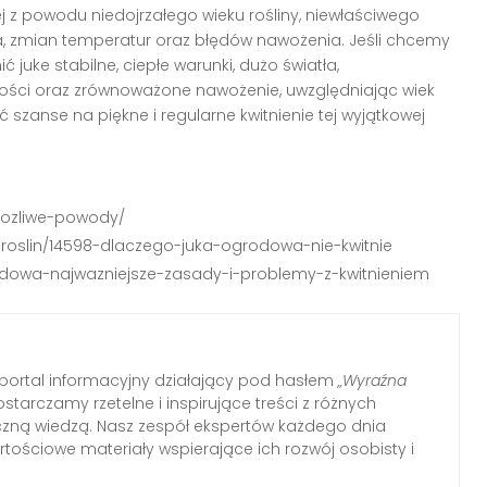
j z powodu niedojrzałego wieku rośliny, niewłaściwego
a, zmian temperatur oraz błędów nawożenia. Jeśli chcemy
uke stabilne, ciepłe warunki, dużo światła,
ości oraz zrównoważone nawożenie, uwzględniając wiek
szanse na piękne i regularne kwitnienie tej wyjątkowej
-mozliwe-powody/
-roslin/14598-dlaczego-juka-ogrodowa-nie-kwitnie
rodowa-najwazniejsze-zasady-i-problemy-z-kwitnieniem
ortal informacyjny działający pod hasłem
„Wyraźna
ostarczamy rzetelne i inspirujące treści z różnych
tyczną wiedzą. Nasz zespół ekspertów każdego dnia
tościowe materiały wspierające ich rozwój osobisty i