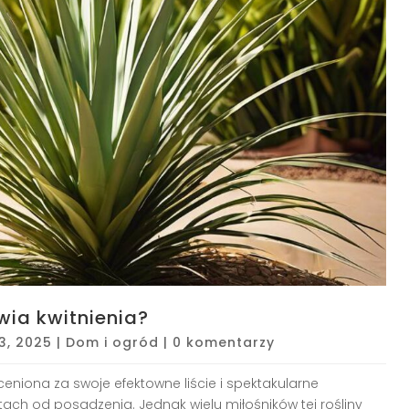
ia kwitnienia?
23, 2025
|
Dom i ogród
|
0 komentarzy
eniona za swoje efektowne liście i spektakularne
latach od posadzenia. Jednak wielu miłośników tej rośliny