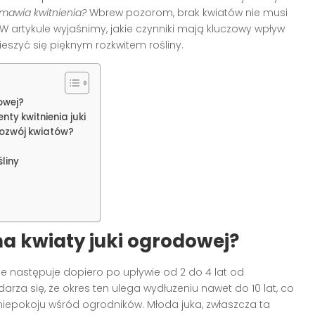
mawia kwitnienia?
Wbrew pozorom, brak kwiatów nie musi
 artykule wyjaśnimy, jakie czynniki mają kluczowy wpływ
cieszyć się pięknym rozkwitem rośliny.
owej?
ty kwitnienia juki
rozwój kwiatów?
liny
na kwiaty juki ogrodowej?
le następuje dopiero po upływie od 2 do 4 lat od
darza się, że okres ten ulega wydłużeniu nawet do 10 lat, co
 niepokoju wśród ogrodników. Młoda juka, zwłaszcza ta