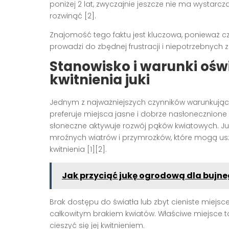
poniżej 2 lat, zwyczajnie jeszcze nie ma wystarc
rozwinąć [2].
Znajomość tego faktu jest kluczowa, ponieważ c
prowadzi do zbędnej frustracji i niepotrzebnych z
Stanowisko i warunki oś
kwitnienia juki
Jednym z najważniejszych czynników warunkującyc
preferuje miejsca jasne i dobrze nasłonecznione –
słoneczne aktywuje rozwój pąków kwiatowych. J
mroźnych wiatrów i przymrozków, które mogą uszk
kwitnienia [1][2].
Jak przyciąć jukę ogrodową dla bujn
Brak dostępu do światła lub zbyt cieniste miejsc
całkowitym brakiem kwiatów. Właściwe miejsce t
cieszyć się jej kwitnieniem.