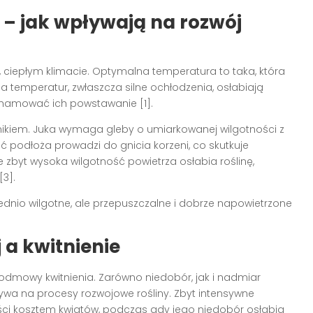
 – jak wpływają na rozwój
m, ciepłym klimacie. Optymalna temperatura to taka, która
a temperatur, zwłaszcza silne ochłodzenia, osłabiają
ahamować ich powstawanie [1].
nikiem. Juka wymaga gleby o umiarkowanej wilgotności z
 podłoża prowadzi do gnicia korzeni, co skutkuje
byt wysoka wilgotność powietrza osłabia roślinę,
[3].
dnio wilgotne, ale przepuszczalne i dobrze napowietrzone
 a kwitnienie
dmowy kwitnienia. Zarówno niedobór, jak i nadmiar
wa na procesy rozwojowe rośliny. Zbyt intensywne
ści kosztem kwiatów, podczas gdy jego niedobór osłabia