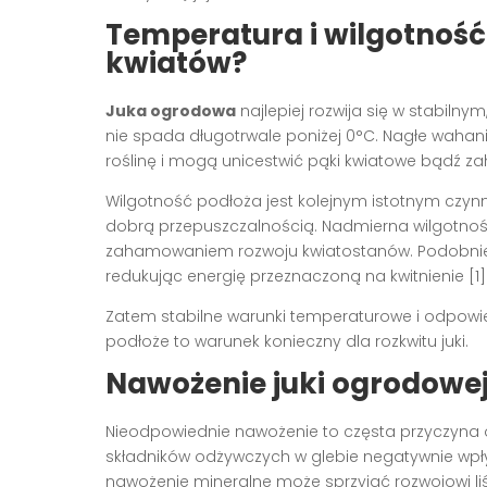
Temperatura i wilgotność
kwiatów?
Juka ogrodowa
najlepiej rozwija się w stabilny
nie spada długotrwale poniżej 0°C. Nagłe wahani
roślinę i mogą unicestwić pąki kwiatowe bądź z
Wilgotność podłoża jest kolejnym istotnym czyn
dobrą przepuszczalnością. Nadmierna wilgotność
zahamowaniem rozwoju kwiatostanów. Podobnie z
redukując energię przeznaczoną na kwitnienie [1]
Zatem stabilne warunki temperaturowe i odpowie
podłoże to warunek konieczny dla rozkwitu juki.
Nawożenie juki ogrodowej
Nieodpowiednie nawożenie to częsta przyczyna o
składników odżywczych w glebie negatywnie wpły
nawożenie mineralne może sprzyjać rozwojowi li