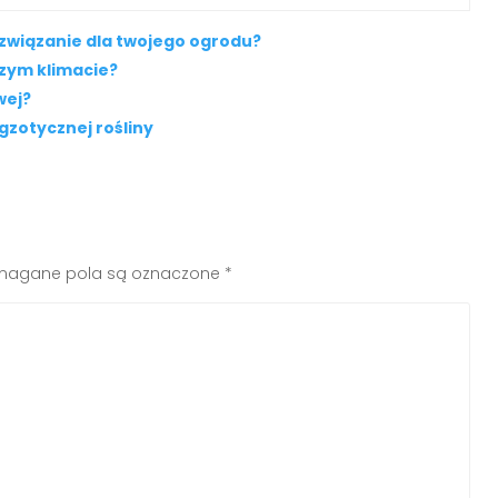
ozwiązanie dla twojego ogrodu?
zym klimacie?
wej?
gzotycznej rośliny
agane pola są oznaczone
*