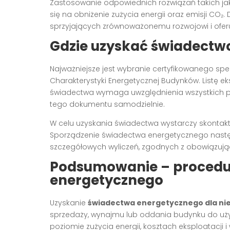
Zastosowanie odpowiednich rozwiązań takich jak 
się na obniżenie zużycia energii oraz emisji C
sprzyjających zrównoważonemu rozwojowi i oferu
Gdzie uzyskać świadectw
Najważniejsze jest wybranie certyfikowanego spec
Charakterystyki Energetycznej Budynków. Listę 
świadectwa wymaga uwzględnienia wszystkich 
tego dokumentu samodzielnie.
W celu uzyskania świadectwa wystarczy skontakt
Sporządzenie świadectwa energetycznego następ
szczegółowych wyliczeń, zgodnych z obowiązują
Podsumowanie – procedur
energetycznego
Uzyskanie
świadectwa energetycznego dla ni
sprzedaży, wynajmu lub oddania budynku do uży
poziomie zużycia energii, kosztach eksploatacji