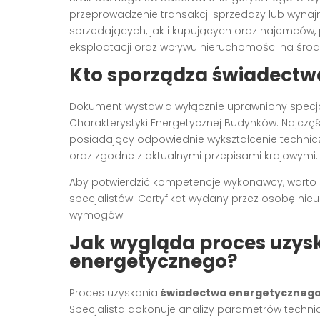
przeprowadzenie transakcji sprzedaży lub wyna
sprzedających, jak i kupujących oraz najemców,
eksploatacji oraz wpływu nieruchomości na środ
Kto sporządza świadectw
Dokument wystawia wyłącznie uprawniony specjal
Charakterystyki Energetycznej Budynków. Najczęś
posiadający odpowiednie wykształcenie technicz
oraz zgodne z aktualnymi przepisami krajowymi.
Aby potwierdzić kompetencje wykonawcy, warto s
specjalistów. Certyfikat wydany przez osobę nie
wymogów.
Jak wygląda proces uzys
energetycznego?
Proces uzyskania
świadectwa energetyczneg
Specjalista dokonuje analizy parametrów techni