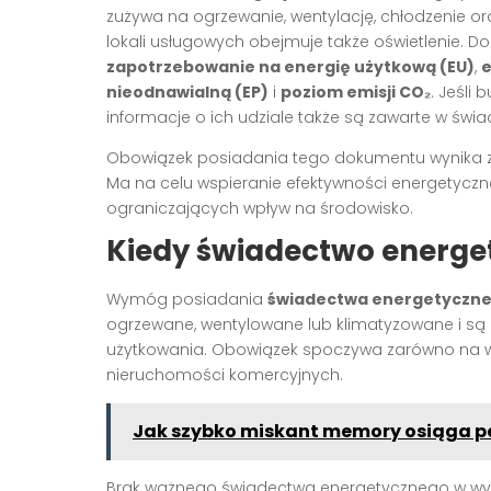
zużywa na ogrzewanie, wentylację, chłodzenie o
lokali usługowych obejmuje także oświetlenie. D
zapotrzebowanie na energię użytkową (EU)
,
e
nieodnawialną (EP)
i
poziom emisji CO₂
. Jeśli
informacje o ich udziale także są zawarte w świa
Obowiązek posiadania tego dokumentu wynika z
Ma na celu wspieranie efektywności energetycz
ograniczających wpływ na środowisko.
Kiedy świadectwo energe
Wymóg posiadania
świadectwa energetyczn
ogrzewane, wentylowane lub klimatyzowane i s
użytkowania. Obowiązek spoczywa zarówno na wł
nieruchomości komercyjnych.
Jak szybko miskant memory osiąga p
Brak ważnego świadectwa energetycznego w w