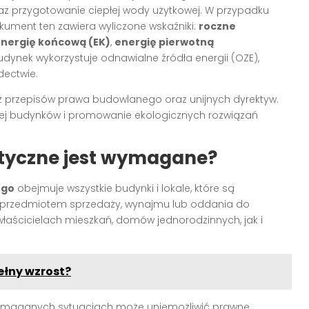
raz przygotowanie ciepłej wody użytkowej. W przypadku
okument ten zawiera wyliczone wskaźniki:
roczne
nergię końcową (EK)
,
energię pierwotną
 budynek wykorzystuje odnawialne źródła energii (OZE),
dectwie.
 przepisów prawa budowlanego oraz unijnych dyrektyw.
nej budynków i promowanie ekologicznych rozwiązań
tyczne jest wymagane?
ego
obejmuje wszystkie budynki i lokale, które są
ą przedmiotem sprzedaży, wynajmu lub oddania do
aścicielach mieszkań, domów jednorodzinnych, jak i
ełny wzrost?
ymaganych sytuacjach może uniemożliwić prawne