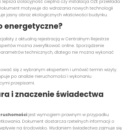
lepsza izolacyjność cieplna czy instalacja OZE przekłada
O₂. Dokument motywuje do wdrażania nowych technologii
je jasny obraz ekologicznych właściwości budynku.
o energetyczne?
jalisty z aktualną rejestracją w Centralnym Rejestrze
ekspertów można zweryfikować online. Sporządzenie
parametrów technicznych, dlatego nie można wykonać
ować się z wybranym ekspertem i umówić termin wizyty.
uje po analizie nieruchomości i wykonaniu
cymi przepisami.
a i znaczenie świadectwa
eruchomości
jest wymogiem prawnym w przypadku
tkowania. Dokument dostarcza rzetelnych informacji o
 i wpływie na środowisko. Wydaniem świadectwa zajmuje się