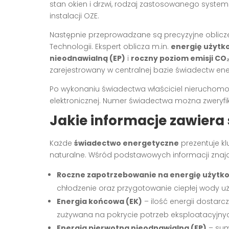
stan okien i drzwi, rodzaj zastosowanego syste
instalacji OZE.
Następnie przeprowadzane są precyzyjne oblicze
Technologii. Ekspert oblicza m.in.
energię użytk
nieodnawialną (EP)
i
roczny poziom emisji CO
zarejestrowany w centralnej bazie świadectw en
Po wykonaniu świadectwa właściciel nieruchomoś
elektronicznej. Numer świadectwa można zweryf
Jakie informacje zawier
Każde
świadectwo energetyczne
prezentuje kl
naturalne. Wśród podstawowych informacji znajd
Roczne zapotrzebowanie na energię użytko
chłodzenie oraz przygotowanie ciepłej wody uż
Energia końcowa (EK)
– ilość energii dostarcz
zużywana na pokrycie potrzeb eksploatacyjny
Energia pierwotna nieodnawialna (EP)
– suma