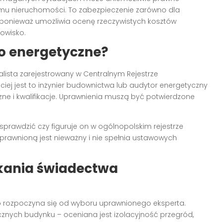
jmu nieruchomości. To zabezpieczenie zarówno dla
 ponieważ umożliwia ocenę rzeczywistych kosztów
owisko.
o energetyczne?
ista zarejestrowany w Centralnym Rejestrze
ciej jest to inżynier budownictwa lub audytor energetyczny
ne i kwalifikacje. Uprawnienia muszą być potwierdzone
prawdzić czy figuruje on w ogólnopolskim rejestrze
uprawnioną jest nieważny i nie spełnia ustawowych
kania świadectwa
o
rozpoczyna się od wyboru uprawnionego eksperta.
cznych budynku – oceniana jest izolacyjność przegród,