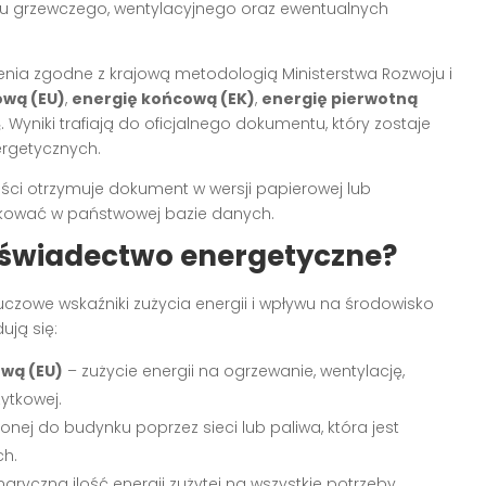
mu grzewczego, wentylacyjnego oraz ewentualnych
nia zgodne z krajową metodologią Ministerstwa Rozwoju i
ową (EU)
,
energię końcową (EK)
,
energię pierwotną
₂
. Wyniki trafiają do oficjalnego dokumentu, który zostaje
ergetycznych.
ci otrzymuje dokument w wersji papierowej lub
ikować w państwowej bazie danych.
a świadectwo energetyczne?
uczowe wskaźniki zużycia energii i wpływu na środowisko
ują się:
wą (EU)
– zużycie energii na ogrzewanie, wentylację,
ytkowej.
onej do budynku poprzez sieci lub paliwa, która jest
ch.
ryczna ilość energii zużytej na wszystkie potrzeby