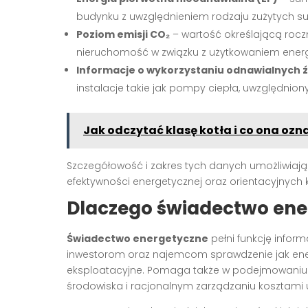
budynku z uwzględnieniem rodzaju zużytych s
Poziom emisji CO₂
– wartość określającą rocz
nieruchomość w związku z użytkowaniem energi
Informacje o wykorzystaniu odnawialnych ź
instalacje takie jak pompy ciepła, uwzględniony
Jak odczytać klasę kotła i co ona oz
Szczegółowość i zakres tych danych umożliwia
efektywności energetycznej oraz orientacyjnych
Dlaczego świadectwo ene
Świadectwo energetyczne
pełni funkcję infor
inwestorom oraz najemcom sprawdzenie jak ener
eksploatacyjne. Pomaga także w podejmowaniu 
środowiska i racjonalnym zarządzaniu kosztami 