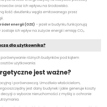
urowców oraz ich wpływu na środowisko.
ną ilość dwutlenku węgla emitowanego przez
i.
ródeł energii (OZE)
– jeżeli w budynku funkcjonują
 zostaje ich wpływ na zużycie energii i emisję CO₂.
nacza dla użytkownika?
ją porównywanie różnych budynków pod kątem
 kosztów użytkowania.
rgetyczne jest ważne?
macyjną i porównawczą. Umożliwia właścicielom,
gooszczędny jest dany budynek i jakie generuje koszty
decyzji o wyborze nieruchomości z myślą o ochronie
utrzymania.