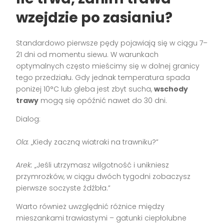
wzejdzie po zasianiu?
Standardowo pierwsze pędy pojawiają się w ciągu 7–
21 dni od momentu siewu. W warunkach
optymalnych często mieścimy się w dolnej granicy
tego przedziału. Gdy jednak temperatura spada
poniżej 10°C lub gleba jest zbyt sucha,
wschody
trawy
mogą się opóźnić nawet do 30 dni.
Dialog:
Ola:
„Kiedy zaczną wiatraki na trawniku?”
Arek:
„Jeśli utrzymasz wilgotność i unikniesz
przymrozków, w ciągu dwóch tygodni zobaczysz
pierwsze soczyste źdźbła.”
Warto również uwzględnić różnice między
mieszankami trawiastymi – gatunki ciepłolubne