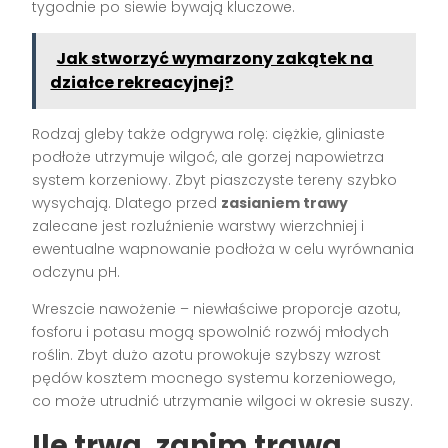
tygodnie po siewie bywają kluczowe.
Jak stworzyć wymarzony zakątek na
działce rekreacyjnej?
Rodzaj gleby także odgrywa rolę: ciężkie, gliniaste
podłoże utrzymuje wilgoć, ale gorzej napowietrza
system korzeniowy. Zbyt piaszczyste tereny szybko
wysychają. Dlatego przed
zasianiem trawy
zalecane jest rozluźnienie warstwy wierzchniej i
ewentualne wapnowanie podłoża w celu wyrównania
odczynu pH.
Wreszcie nawożenie – niewłaściwe proporcje azotu,
fosforu i potasu mogą spowolnić rozwój młodych
roślin. Zbyt dużo azotu prowokuje szybszy wzrost
pędów kosztem mocnego systemu korzeniowego,
co może utrudnić utrzymanie wilgoci w okresie suszy.
Ile trwa, zanim trawa