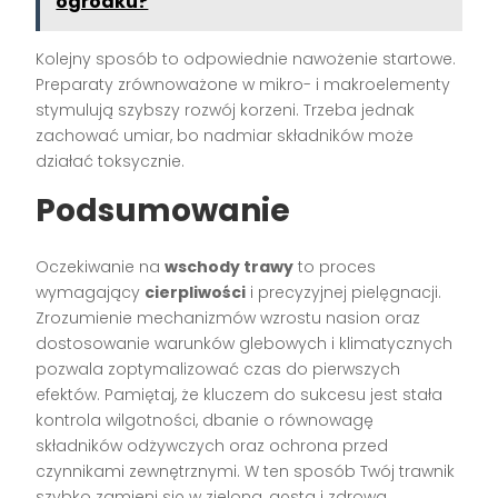
ogródku?
Kolejny sposób to odpowiednie nawożenie startowe.
Preparaty zrównoważone w mikro- i makroelementy
stymulują szybszy rozwój korzeni. Trzeba jednak
zachować umiar, bo nadmiar składników może
działać toksycznie.
Podsumowanie
Oczekiwanie na
wschody trawy
to proces
wymagający
cierpliwości
i precyzyjnej pielęgnacji.
Zrozumienie mechanizmów wzrostu nasion oraz
dostosowanie warunków glebowych i klimatycznych
pozwala zoptymalizować czas do pierwszych
efektów. Pamiętaj, że kluczem do sukcesu jest stała
kontrola wilgotności, dbanie o równowagę
składników odżywczych oraz ochrona przed
czynnikami zewnętrznymi. W ten sposób Twój trawnik
szybko zamieni się w zieloną, gęstą i zdrową