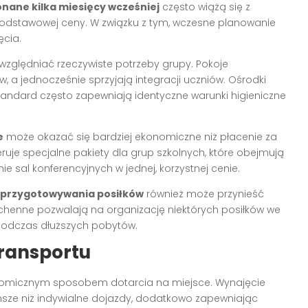
nane kilka miesięcy wcześniej
często wiążą się z
podstawowej ceny. W związku z tym, wczesne planowanie
ęcia.
zględniać rzeczywiste potrzeby grupy. Pokoje
 a jednocześnie sprzyjają integracji uczniów. Ośrodki
tandard często zapewniają identyczne warunki higieniczne
e
może okazać się bardziej ekonomiczne niż płacenie za
uje specjalne pakiety dla grup szkolnych, które obejmują
 sal konferencyjnych w jednej, korzystnej cenie.
 przygotowywania posiłków
również może przynieść
henne pozwalają na organizację niektórych posiłków we
 podczas dłuższych pobytów.
transportu
nomicznym sposobem dotarcia na miejsce. Wynajęcie
ańsze niż indywialne dojazdy, dodatkowo zapewniając