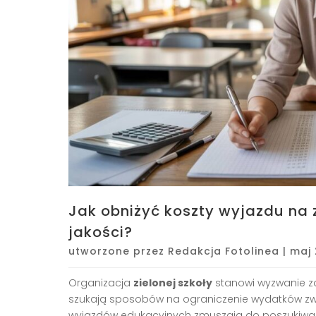
Jak obniżyć koszty wyjazdu na z
jakości?
utworzone przez
Redakcja Fotolinea
|
maj 
Organizacja
zielonej szkoły
stanowi wyzwanie za
szukają sposobów na ograniczenie wydatków zw
wyjazdów edukacyjnych zmuszają do poszukiwan