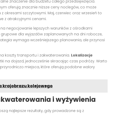
ne znaczenie dla budżetu całego przedsięwzięcia.
ym oferują znacznie niższe ceny noclegów, co może
 okresami szczytowymi. Maj, czerwiec oraz wrzesień to
we z atrakcyjnymi cenami.
na negocjowanie lepszych warunków z ośrodkami
y grupowe dla wyjazdów zaplanowanych na dni robocze,
 strategia wymaga wcześniejszego planowania, ale przynosi
a koszty transportu i zakwaterowania.
Lokalizacje
ki na dojazd, jednocześnie skracając czas podróży. Warto
 przyrodniczo miejsca, które oferują podobne walory
 krajobrazu kolejowego
akwaterowania i wyżywienia
zą najlepsze rezultaty, gdy prowadzone są z