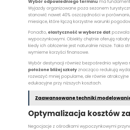
Wybór odpowiedniego terminu
ma fundamental
Wyjazdy organizowane poza sezonem turystyczn
stanowić nawet 40% oszczędności w porównaniu z
miesiące, które łączą korzystne warunki pogodo
Ponadto,
elastyczność w wyborze dat
pozwala 
wypoczynkowymi. Obiekty chętnie oferują rabat
kiedy ich obłożenie jest naturalnie niższe. Taka
wymierne korzyści finansowe.
Wybór destynacji również bezpośrednio wpływa n
położone bliżej szkoły
znacząco redukują wydat
rozważyć mniej popularne, ale równie atrakcyjne
edukacyjne przy niższych kosztach.
Zaawansowane techniki modelowania
Optymalizacja kosztów z
Negocjacje z ośrodkami wypoczynkowymi przynos