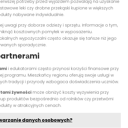
ierwszej potrzeby przed wyjazdem pozwalają na uzyskanie
dstawowe leki czy drobne przekąski kupione w większych
rodukty nabywane indywidualnie.
 uwagi przy doborze odzieży i sprzętu. Informacje o tym,
niknąć kosztownych pomyłek w wyposażeniu.
okalnych wypożyczalni często okazuje się tańsze niż jego
ywanych sporadycznie.
partnerаmi
ami
i edukatorami często przynosi korzyści finansowe przy
j programu. Mieszkańcy regionu oferują swoje usługi w
ych tradycji i przyrody wzbogaca doświadczenia uczniów.
tami żywności
może obniżyć koszty wyżywienia przy
kup produktów bezpośrednio od rolników czy przetwórni
odukty w atrakcyjnych cenach.
twarzanie danych osobowych?