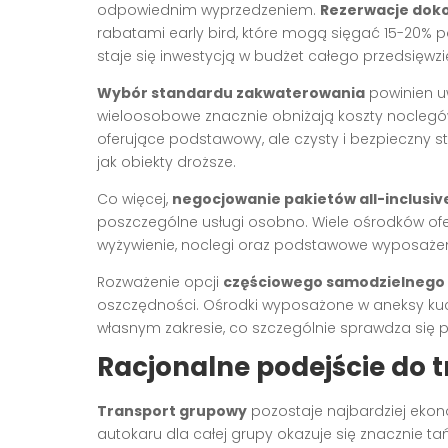
odpowiednim wyprzedzeniem.
Rezerwacje doko
rabatami early bird, które mogą sięgać 15-20% 
staje się inwestycją w budżet całego przedsięwzi
Wybór standardu zakwaterowania
powinien uw
wieloosobowe znacznie obniżają koszty noclegów,
oferujące podstawowy, ale czysty i bezpieczny s
jak obiekty droższe.
Co więcej,
negocjowanie pakietów all-inclusiv
poszczególne usługi osobno. Wiele ośrodków ofer
wyżywienie, noclegi oraz podstawowe wyposażenie
Rozważenie opcji
częściowego samodzielnego
oszczędności. Ośrodki wyposażone w aneksy kuc
własnym zakresie, co szczególnie sprawdza się
Racjonalne podejście do 
Transport grupowy
pozostaje najbardziej eko
autokaru dla całej grupy okazuje się znacznie t