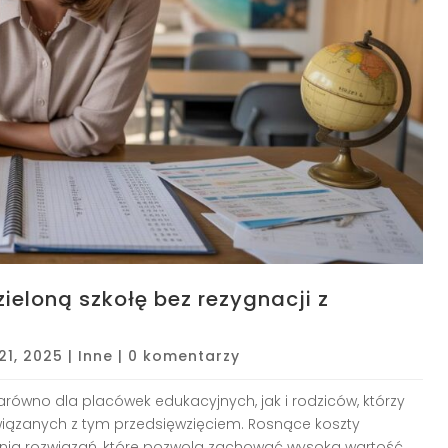
ieloną szkołę bez rezygnacji z
21, 2025
|
Inne
|
0 komentarzy
równo dla placówek edukacyjnych, jak i rodziców, którzy
iązanych z tym przedsięwzięciem. Rosnące koszty
ia rozwiązań, które pozwolą zachować wysoką wartość