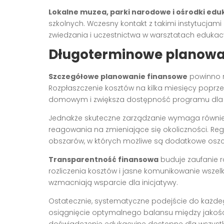
Lokalne muzea, parki narodowe i ośrodki edu
szkolnych. Wczesny kontakt z takimi instytucja
zwiedzania i uczestnictwa w warsztatach edukac
Długoterminowe planowan
Szczegółowe planowanie finansowe
powinno r
Rozpłaszczenie kosztów na kilka miesięcy poprz
domowym i zwiększa dostępność programu dla w
Jednakże skuteczne zarządzanie wymaga równi
reagowania na zmieniające się okoliczności. Reg
obszarów, w których możliwe są dodatkowe oszcz
Transparentność finansowa
buduje zaufanie r
rozliczenia kosztów i jasne komunikowanie wsze
wzmacniają wsparcie dla inicjatywy.
Ostatecznie, systematyczne podejście do każdeg
osiągnięcie optymalnego balansu między jakośc
doświadczenie edukacyjne dostępne dla wszystk