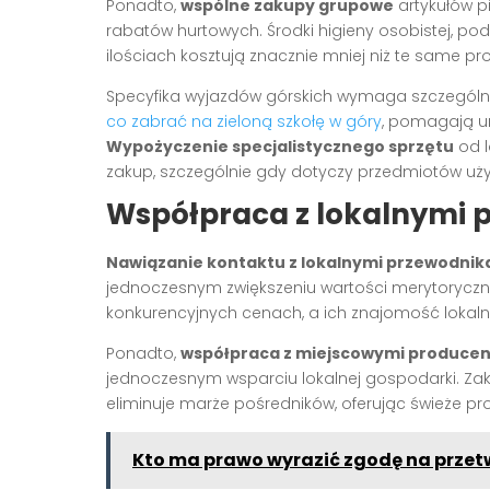
Ponadto,
wspólne zakupy grupowe
artykułów p
rabatów hurtowych. Środki higieny osobistej, po
ilościach kosztują znacznie mniej niż te same p
Specyfika wyjazdów górskich wymaga szczególnej
co zabrać na zieloną szkołę w góry
, pomagają u
Wypożyczenie specjalistycznego sprzętu
od l
zakup, szczególnie gdy dotyczy przedmiotów uż
Współpraca z lokalnymi 
Nawiązanie kontaktu z lokalnymi przewodnik
jednoczesnym zwiększeniu wartości merytoryczne
konkurencyjnych cenach, a ich znajomość lokaln
Ponadto,
współpraca z miejscowymi producen
jednoczesnym wsparciu lokalnej gospodarki. Za
eliminuje marże pośredników, oferując świeże pr
Kto ma prawo wyrazić zgodę na prze