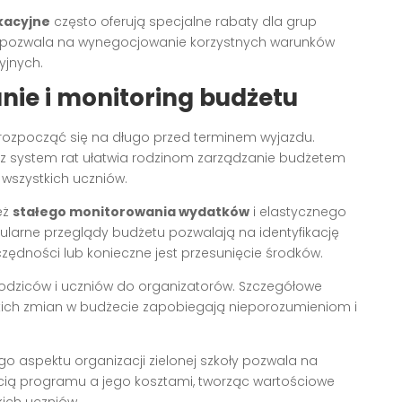
kacyjne
często oferują specjalne rabaty dla grup
mi pozwala na wynegocjowanie korzystnych warunków
yjnych.
ie i monitoring budżetu
ozpocząć się na długo przed terminem wyjazdu.
ez system rat ułatwia rodzinom zarządzanie budżetem
szystkich uczniów.
eż
stałego monitorowania wydatków
i elastycznego
ularne przeglądy budżetu pozwalają na identyfikację
ędności lub konieczne jest przesunięcie środków.
odziców i uczniów do organizatorów. Szczegółowe
lkich zmian w budżecie zapobiegają nieporozumieniom i
o aspektu organizacji zielonej szkoły pozwala na
ią programu a jego kosztami, tworząc wartościowe
ich uczniów.