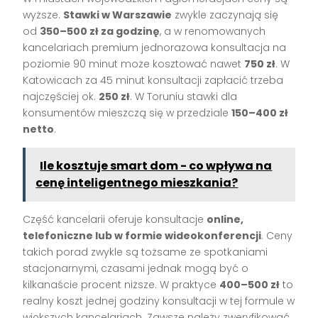
wyższe.
Stawki w Warszawie
zwykle zaczynają się
od
350–500 zł za godzinę
, a w renomowanych
kancelariach premium jednorazowa konsultacja na
poziomie 90 minut może kosztować nawet
750 zł
. W
Katowicach za 45 minut konsultacji zapłacić trzeba
najczęściej ok.
250 zł
. W Toruniu stawki dla
konsumentów mieszczą się w przedziale
150–400 zł
netto
.
Ile kosztuje smart dom - co wpływa na
cenę inteligentnego mieszkania?
Część kancelarii oferuje konsultacje
online,
telefoniczne lub w formie wideokonferencji
. Ceny
takich porad zwykle są tożsame ze spotkaniami
stacjonarnymi, czasami jednak mogą być o
kilkanaście procent niższe. W praktyce
400–500 zł
to
realny koszt jednej godziny konsultacji w tej formule w
większych kancelariach. Zawsze należy zweryfikować,