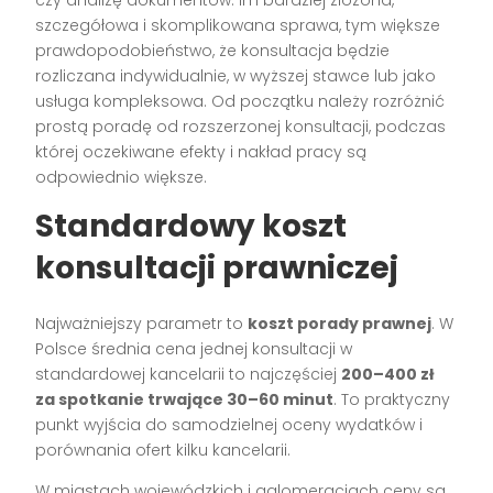
czy analizę dokumentów. Im bardziej złożona,
szczegółowa i skomplikowana sprawa, tym większe
prawdopodobieństwo, że konsultacja będzie
rozliczana indywidualnie, w wyższej stawce lub jako
usługa kompleksowa. Od początku należy rozróżnić
prostą poradę od rozszerzonej konsultacji, podczas
której oczekiwane efekty i nakład pracy są
odpowiednio większe.
Standardowy koszt
konsultacji prawniczej
Najważniejszy parametr to
koszt porady prawnej
. W
Polsce średnia cena jednej konsultacji w
standardowej kancelarii to najczęściej
200–400 zł
za spotkanie trwające 30–60 minut
. To praktyczny
punkt wyjścia do samodzielnej oceny wydatków i
porównania ofert kilku kancelarii.
W miastach wojewódzkich i aglomeracjach ceny są