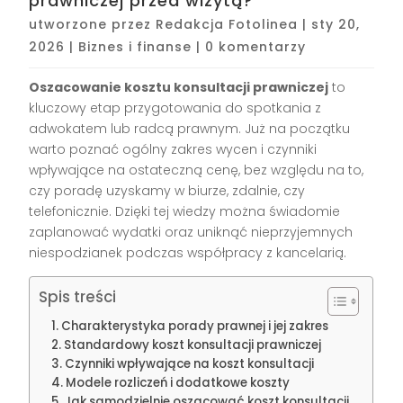
prawniczej przed wizytą?
utworzone przez
Redakcja Fotolinea
|
sty 20,
2026
|
Biznes i finanse
|
0 komentarzy
Oszacowanie kosztu konsultacji prawniczej
to
kluczowy etap przygotowania do spotkania z
adwokatem lub radcą prawnym. Już na początku
warto poznać ogólny zakres wycen i czynniki
wpływające na ostateczną cenę, bez względu na to,
czy poradę uzyskamy w biurze, zdalnie, czy
telefonicznie. Dzięki tej wiedzy można świadomie
zaplanować wydatki oraz uniknąć nieprzyjemnych
niespodzianek podczas współpracy z kancelarią.
Spis treści
Charakterystyka porady prawnej i jej zakres
Standardowy koszt konsultacji prawniczej
Czynniki wpływające na koszt konsultacji
Modele rozliczeń i dodatkowe koszty
Jak samodzielnie oszacować koszt konsultacji