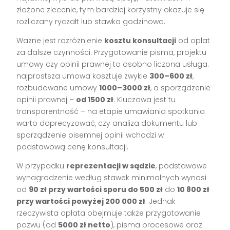
złożone zlecenie, tym bardziej korzystny okazuje się
rozliczany ryczałt lub stawka godzinowa.
Ważne jest rozróżnienie
kosztu konsultacji
od opłat
za dalsze czynności. Przygotowanie pisma, projektu
umowy czy opinii prawnej to osobno liczona usługa:
najprostsza umowa kosztuje zwykle
300–600 zł
,
rozbudowane umowy
1000–3000 zł
, a sporządzenie
opinii prawnej –
od 1500 zł
. Kluczowa jest tu
transparentność – na etapie umawiania spotkania
warto doprecyzować, czy analiza dokumentu lub
sporządzenie pisemnej opinii wchodzi w
podstawową cenę konsultacji.
W przypadku
reprezentacji w sądzie
, podstawowe
wynagrodzenie według stawek minimalnych wynosi
od
90 zł przy wartości sporu do 500 zł
do
10 800 zł
przy wartości powyżej 200 000 zł
. Jednak
rzeczywista opłata obejmuje także przygotowanie
pozwu (od
5000 zł netto
), pisma procesowe oraz