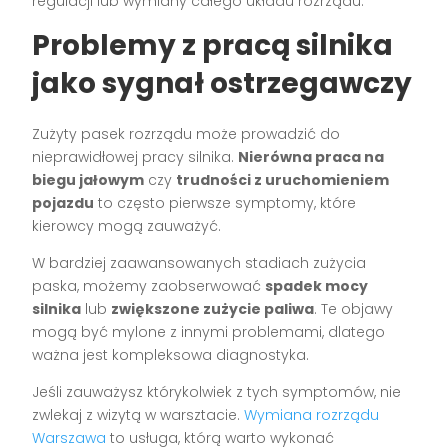
regulacji lub wymiany całego układu rozrządu.
Problemy z pracą silnika
jako sygnał ostrzegawczy
Zużyty pasek rozrządu może prowadzić do
nieprawidłowej pracy silnika.
Nierówna praca na
biegu jałowym
czy
trudności z uruchomieniem
pojazdu
to często pierwsze symptomy, które
kierowcy mogą zauważyć.
W bardziej zaawansowanych stadiach zużycia
paska, możemy zaobserwować
spadek mocy
silnika
lub
zwiększone zużycie paliwa
. Te objawy
mogą być mylone z innymi problemami, dlatego
ważna jest kompleksowa diagnostyka.
Jeśli zauważysz którykolwiek z tych symptomów, nie
zwlekaj z wizytą w warsztacie.
Wymiana rozrządu
Warszawa
to usługa, którą warto wykonać