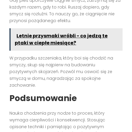
Gdy pies uporczywie ciągnie smycz, zatrzymuj się za
każdym razem, gdy to robi. Ruszaj dopiero, gdy
smycz się rozluźni. To nauczy go, że ciągnięcie nie
przynosi pożądanego efektu.
Letnie przysmaki wróbli - co jedzą te
ptaki w ciepłe miesiące?
W przypadku szczeniaka, który boi się chodzić na
smyczy, skup się najpierw na budowaniu
pozytywnych skojarzeń. Pozwól mu oswoić się ze
smyczą w domu, nagradzając za spokojne
zachowanie.
Podsumowanie
Nauka chodzenia przy nodze to proces, który
wymaga cierpliwości i konsekwencji. Stosując
opisane techniki i pamiętając o pozytywnym