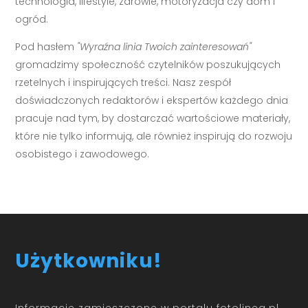
technologia, lifestyle, zdrowie, motoryzacja czy dom i
ogród.
Pod hasłem
"Wyraźna linia Twoich zainteresowań"
gromadzimy społeczność czytelników poszukujących
rzetelnych i inspirujących treści. Nasz zespół
doświadczonych redaktorów i ekspertów każdego dnia
pracuje nad tym, by dostarczać wartościowe materiały,
które nie tylko informują, ale również inspirują do rozwoju
osobistego i zawodowego.
Użytkowniku!
Informacje zamieszczone w portalu fotolinea.pl