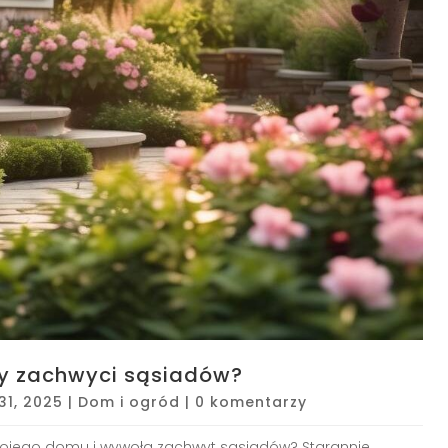
ry zachwyci sąsiadów?
31, 2025
|
Dom i ogród
|
0 komentarzy
 Twojego domu i wywoła zachwyt sąsiadów? Starannie