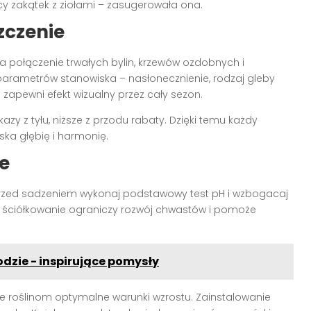
cy zakątek z ziołami – zasugerowała ona.
zczenie
 połączenie trwałych bylin, krzewów ozdobnych i
arametrów stanowiska – nasłonecznienie, rodzaj gleby
n
zapewni efekt wizualny przez cały sezon.
azy z tyłu, niższe z przodu rabaty. Dzięki temu każdy
ska głębię i harmonię.
e
rzed sadzeniem wykonaj podstawowy test pH i wzbogacaj
 ściółkowanie ograniczy rozwój chwastów i pomoże
dzie - inspirujące pomysły
 roślinom optymalne warunki wzrostu. Zainstalowanie