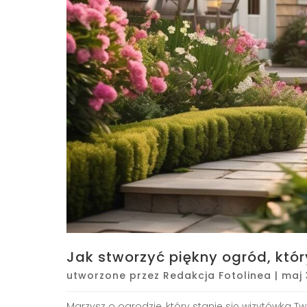
Jak stworzyć piękny ogród, któ
utworzone przez
Redakcja Fotolinea
|
maj 
Marzysz o ogrodzie, który stanie się wizytówką