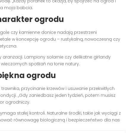
odę. „Każdy poranek to okazja, by spojrzeć na ogród i
ła moja babcia.
harakter ogrodu
ergole czy kamienne donice nadają przestrzeni
detale w koncepcję ogrodu – rustykalną, nowoczesną czy
tetyczna.
 aranżacji. Lampiony solarnie czy delikatne girlandy
 wieczornych spotkań na łonie natury.
 piękna ogrodu
trawnika, przycinanie krzewów i usuwanie przekwitłych
ndycji. „Gdy zaniedbasz jeden tydzień, potem musisz
or ogrodniczy.
ga stałej kontroli. Naturalne środki, takie jak wyciągi z
ować równowagę biologiczną i bezpieczeństwo dla nas