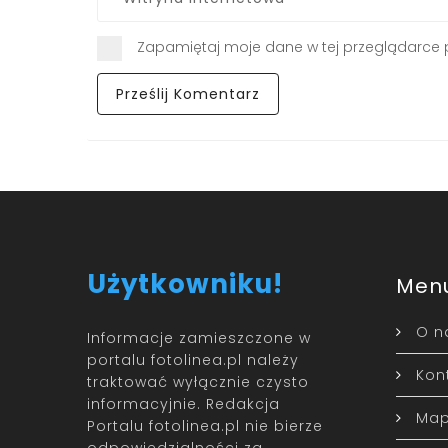
Zapamiętaj moje dane w tej przeglądarce 
Użytkowniku!
Men
O n
Informacje zamieszczone w
portalu fotolinea.pl należy
Kon
traktować wyłącznie czysto
informacyjnie. Redakcja
Map
Portalu fotolinea.pl nie bierze
odpowiedzialności za