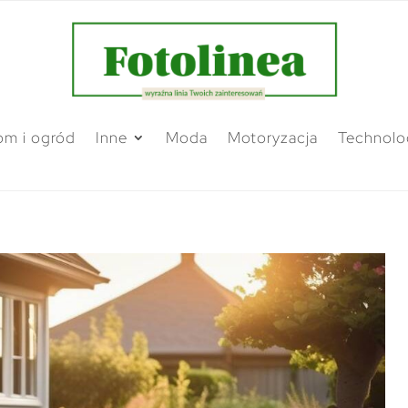
m i ogród
Inne
Moda
Motoryzacja
Technolo