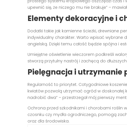
prostego systemu kroplowego oszczędzi czas i w
upewnić się, że niczego mu nie brakuje” – mawia
Elementy dekoracyjne i c
Dodatki takie jak kamienne ścieżki, drewniane p
indywidualny charakter. Warto wpisać wybrane 
angielską. Dzięki temu całość będzie spójna i es
Umiejętne oświetlenie wieczorem podkreśli walory
stworzą przytulny nastrój i zachęcą do dłuższych
Pielęgnacja i utrzymanie
Regularność to priorytet. Cotygodniowe koszenie 
kwiatów pozwolą utrzymać ogród w doskonałej ko
nadrobić dwa” – przestrzegał mój pierwszy ment
Ochrona przed szkodnikami i chorobami roślin wyma
czosnku czy mydła ogrodniczego, pomogą zach
oraz dla środowiska.