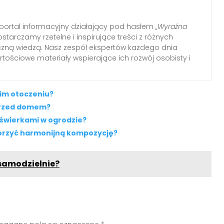
ortal informacyjny działający pod hasłem
„Wyraźna
ostarczamy rzetelne i inspirujące treści z różnych
tyczną wiedzą. Nasz zespół ekspertów każdego dnia
tościowe materiały wspierające ich rozwój osobisty i
oim otoczeniu?
przed domem?
świerkami w ogrodzie?
tworzyć harmonijną kompozycję?
 samodzielnie?