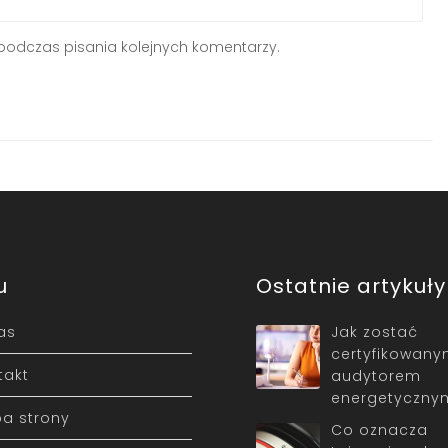
podczas pisania kolejnych komentarzy.
u
Ostatnie artykuły
as
Jak zostać
certyfikowan
takt
audytorem
energetyczny
a strony
Co oznacza