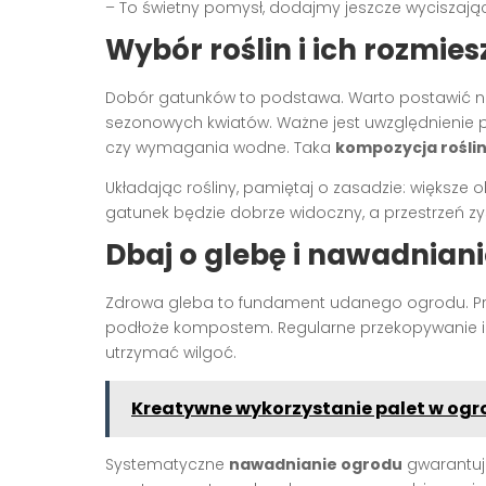
– To świetny pomysł, dodajmy jeszcze wyciszają
Wybór roślin i ich rozmies
Dobór gatunków to podstawa. Warto postawić na
sezonowych kwiatów. Ważne jest uwzględnienie p
czy wymagania wodne. Taka
kompozycja rośli
Układając rośliny, pamiętaj o zasadzie: większe ok
gatunek będzie dobrze widoczny, a przestrzeń zy
Dbaj o glebę i nawadniani
Zdrowa gleba to fundament udanego ogrodu. P
podłoże kompostem. Regularne przekopywanie i
utrzymać wilgoć.
Kreatywne wykorzystanie palet w ogro
Systematyczne
nawadnianie ogrodu
gwarantuje