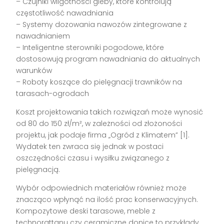
– Czujniki wilgotności gleby, które kontrolują
częstotliwość nawadniania
– Systemy dozowania nawozów zintegrowane z
nawadnianiem
– Inteligentne sterowniki pogodowe, które
dostosowują program nawadniania do aktualnych
warunków
– Roboty koszące do pielęgnacji trawników na
tarasach-ogrodach
Koszt projektowania takich rozwiązań może wynosić
od 80 do 150 zł/m², w zależności od złożoności
projektu, jak podaje firma „Ogród z Klimatem” [1].
Wydatek ten zwraca się jednak w postaci
oszczędności czasu i wysiłku związanego z
pielęgnacją.
Wybór odpowiednich materiałów również może
znacząco wpłynąć na ilość prac konserwacyjnych.
Kompozytowe deski tarasowe, meble z
technorattanu czy ceramiczne donice to przykłady