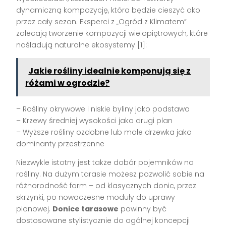
dynamiczną kompozycję, która będzie cieszyć oko
przez cały sezon. Eksperci z „Ogród z Klimatem”
zalecają tworzenie kompozycji wielopiętrowych, które
naśladują naturalne ekosystemy [1]:
Jakie rośliny idealnie komponują się z
różami w ogrodzie?
– Rośliny okrywowe i niskie byliny jako podstawa
– Krzewy średniej wysokości jako drugi plan
– Wyższe rośliny ozdobne lub małe drzewka jako
dominanty przestrzenne
Niezwykle istotny jest także dobór pojemników na
rośliny. Na dużym tarasie możesz pozwolić sobie na
różnorodność form – od klasycznych donic, przez
skrzynki, po nowoczesne moduły do uprawy
pionowej.
Donice tarasowe
powinny być
dostosowane stylistycznie do ogólnej koncepcji