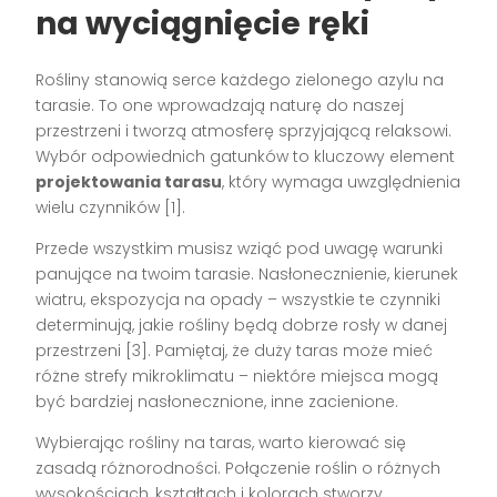
na wyciągnięcie ręki
Rośliny stanowią serce każdego zielonego azylu na
tarasie. To one wprowadzają naturę do naszej
przestrzeni i tworzą atmosferę sprzyjającą relaksowi.
Wybór odpowiednich gatunków to kluczowy element
projektowania tarasu
, który wymaga uwzględnienia
wielu czynników [1].
Przede wszystkim musisz wziąć pod uwagę warunki
panujące na twoim tarasie. Nasłonecznienie, kierunek
wiatru, ekspozycja na opady – wszystkie te czynniki
determinują, jakie rośliny będą dobrze rosły w danej
przestrzeni [3]. Pamiętaj, że duży taras może mieć
różne strefy mikroklimatu – niektóre miejsca mogą
być bardziej nasłonecznione, inne zacienione.
Wybierając rośliny na taras, warto kierować się
zasadą różnorodności. Połączenie roślin o różnych
wysokościach, kształtach i kolorach stworzy