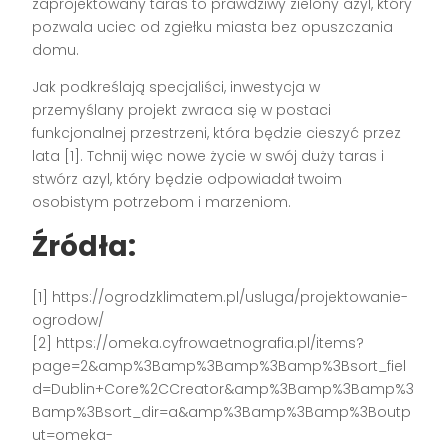
zaprojektowany taras to prawdziwy zielony azyl, który
pozwala uciec od zgiełku miasta bez opuszczania
domu.
Jak podkreślają specjaliści, inwestycja w
przemyślany projekt zwraca się w postaci
funkcjonalnej przestrzeni, która będzie cieszyć przez
lata [1]. Tchnij więc nowe życie w swój duży taras i
stwórz azyl, który będzie odpowiadał twoim
osobistym potrzebom i marzeniom.
Źródła:
[1] https://ogrodzklimatem.pl/usluga/projektowanie-
ogrodow/
[2] https://omeka.cyfrowaetnografia.pl/items?
page=2&amp%3Bamp%3Bamp%3Bamp%3Bsort_fiel
d=Dublin+Core%2CCreator&amp%3Bamp%3Bamp%3
Bamp%3Bsort_dir=a&amp%3Bamp%3Bamp%3Boutp
ut=omeka-