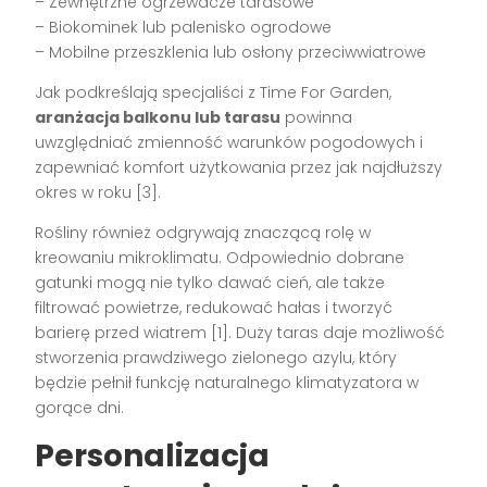
– Zewnętrzne ogrzewacze tarasowe
– Biokominek lub palenisko ogrodowe
– Mobilne przeszklenia lub osłony przeciwwiatrowe
Jak podkreślają specjaliści z Time For Garden,
aranżacja balkonu lub tarasu
powinna
uwzględniać zmienność warunków pogodowych i
zapewniać komfort użytkowania przez jak najdłuższy
okres w roku [3].
Rośliny również odgrywają znaczącą rolę w
kreowaniu mikroklimatu. Odpowiednio dobrane
gatunki mogą nie tylko dawać cień, ale także
filtrować powietrze, redukować hałas i tworzyć
barierę przed wiatrem [1]. Duży taras daje możliwość
stworzenia prawdziwego zielonego azylu, który
będzie pełnił funkcję naturalnego klimatyzatora w
gorące dni.
Personalizacja