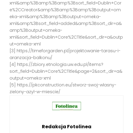
xml&amp%3Bamp%3Bamp%3Bsort_field=Dublin+Cor
e%2CCreator&amp%3Bamp%3Bamp%3Boutput=om
eka-xml&amp%3Bamp%3Boutput=omeka-
xml&amp%3Bsort_field=added&amp%3Bsort_dir=a&
amp%3Boutput=omeka-
xml&sort_field=Dublin+Core%2CTitle&sort_dir=a&outp
ut=omeka-xml
[3] https://timeforgarden.pl/projektowanie-tarasu-i-
aranzacja-balkonu/
[4] https://zbiory.etnologia.uw.edu.pl/items?
sort_field=Dublin+Core%2CTitle&page=2&sort_dir=a&
output=omeka-xml
[5] https://pkconstruction.eu/stworz-swoj-wlasny-
zielony-azyl-w-miescie/
Redakcja Fotolinea