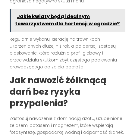
ogranicza negatywne skutki mchu.
Jakie kwiaty będą idealnym
towarzystwem dla hortensji w ogrodzie?
Regularnie wykonuj aerację na trawnikach
ukorzenionych dłużej niż rok, a po aeracji zastosuj
piaskowanie, które rozluźnia profil glebowy i
przeciwdziała skutkom zbyt częstego podlewania
prowadzącego do zbicia podłoża.
Jak nawozić żółknącą
darń bez ryzyka
przypalenia?
Zastosuj nawożenie z dominacją azotu, uzupełnione
żelazem, potasem i magnezem, które wspierają
fotosyntezę, gospodarkę wodną i odporność tkanek.