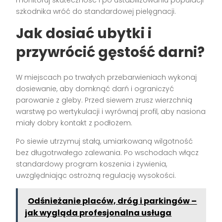
monitoruj skuteczność i po ustabilizowaniu populacji
szkodnika wróć do standardowej pielęgnacji.
Jak dosiać ubytki i
przywrócić gęstość darni?
W miejscach po trwałych przebarwieniach wykonaj
dosiewanie, aby domknąć darń i ograniczyć
parowanie z gleby. Przed siewem zrusz wierzchnią
warstwę po wertykulacji i wyrównaj profil, aby nasiona
miały dobry kontakt z podłożem.
Po siewie utrzymuj stałą, umiarkowaną wilgotność
bez długotrwałego zalewania. Po wschodach włącz
standardowy program koszenia i żywienia,
uwzględniając ostrożną regulację wysokości.
Odśnieżanie placów, dróg i parkingów –
jak wygląda profesjonalna usługa