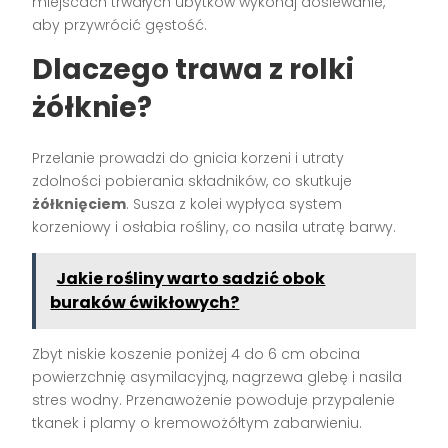
miejscach trwałych ubytków wykonaj dosiewanie,
aby przywrócić gęstość.
Dlaczego trawa z rolki
żółknie?
Przelanie prowadzi do gnicia korzeni i utraty
zdolności pobierania składników, co skutkuje
żółknięciem
. Susza z kolei wypłyca system
korzeniowy i osłabia rośliny, co nasila utratę barwy.
Jakie rośliny warto sadzić obok
buraków ćwikłowych?
Zbyt niskie koszenie poniżej 4 do 6 cm obcina
powierzchnię asymilacyjną, nagrzewa glebę i nasila
stres wodny. Przenawożenie powoduje przypalenie
tkanek i plamy o kremowożółtym zabarwieniu.