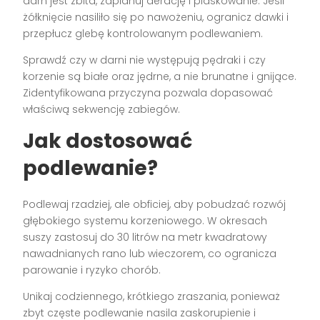
darń jest zbita, zaplanuj aerację i piaskowanie. Jeśli
żółknięcie nasiliło się po nawożeniu, ogranicz dawki i
przepłucz glebę kontrolowanym podlewaniem.
Sprawdź czy w darni nie występują pędraki i czy
korzenie są białe oraz jędrne, a nie brunatne i gnijące.
Zidentyfikowana przyczyna pozwala dopasować
właściwą sekwencję zabiegów.
Jak dostosować
podlewanie?
Podlewaj rzadziej, ale obficiej, aby pobudzać rozwój
głębokiego systemu korzeniowego. W okresach
suszy zastosuj do 30 litrów na metr kwadratowy
nawadnianych rano lub wieczorem, co ogranicza
parowanie i ryzyko chorób.
Unikaj codziennego, krótkiego zraszania, ponieważ
zbyt częste podlewanie nasila zaskorupienie i