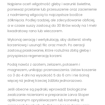
Najpierw oceń wilgotność gleby i warunki świetlne,
ponieważ przelanie lub przesuszenie oraz zacienienie
z nadmierną wilgocią to najczęstsze bodźce
żółknięcia. Podlej rzadziej, ale zdecydowanie obficiej,
a w czasie suszy zastosuj do 30 litrów wody na 1 metr
kwadratowy rano lub wieczorem.
Wykonaj aerację i wertykulację, aby dotlenić strefę
korzeniową i usunąć filc oraz mech. Po aeracji
zastosuj piaskowanie, które rozluźnia zbitą glebę i
przyspiesza regenerację korzeni.
Podaj nawóz z azotem, żelazem, potasem i
magnezem, unikając przenawożenia. Ustaw koszenie
co 3 do 4 dni na wysokość 5 do 6 cm i nie ścinaj
więcej niż jednej trzeciej źdźbła jednorazowo.
Jeśli obecne są pędraki, wprowadź biologiczne
zwalczanie nicieniami w preparacie Larva Stoper
aplikowanym opryskiwaczem lub konewką. W