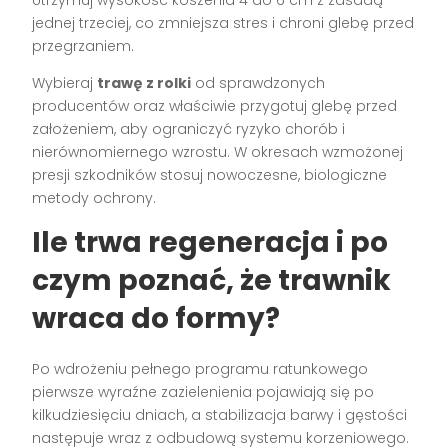
Utrzymuj wysokość koszenia 4 do 6 cm z zasadą
jednej trzeciej, co zmniejsza stres i chroni glebę przed
przegrzaniem.
Wybieraj
trawę z rolki
od sprawdzonych
producentów oraz właściwie przygotuj glebę przed
założeniem, aby ograniczyć ryzyko chorób i
nierównomiernego wzrostu. W okresach wzmożonej
presji szkodników stosuj nowoczesne, biologiczne
metody ochrony.
Ile trwa regeneracja i po
czym poznać, że trawnik
wraca do formy?
Po wdrożeniu pełnego programu ratunkowego
pierwsze wyraźne zazielenienia pojawiają się po
kilkudziesięciu dniach, a stabilizacja barwy i gęstości
następuje wraz z odbudową systemu korzeniowego.