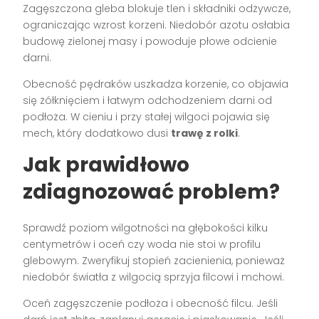
Zagęszczona gleba blokuje tlen i składniki odżywcze,
ograniczając wzrost korzeni. Niedobór azotu osłabia
budowę zielonej masy i powoduje płowe odcienie
darni.
Obecność pędraków uszkadza korzenie, co objawia
się żółknięciem i łatwym odchodzeniem darni od
podłoża. W cieniu i przy stałej wilgoci pojawia się
mech, który dodatkowo dusi
trawę z rolki
.
Jak prawidłowo
zdiagnozować problem?
Sprawdź poziom wilgotności na głębokości kilku
centymetrów i oceń czy woda nie stoi w profilu
glebowym. Zweryfikuj stopień zacienienia, ponieważ
niedobór światła z wilgocią sprzyja filcowi i mchowi.
Oceń zagęszczenie podłoża i obecność filcu. Jeśli