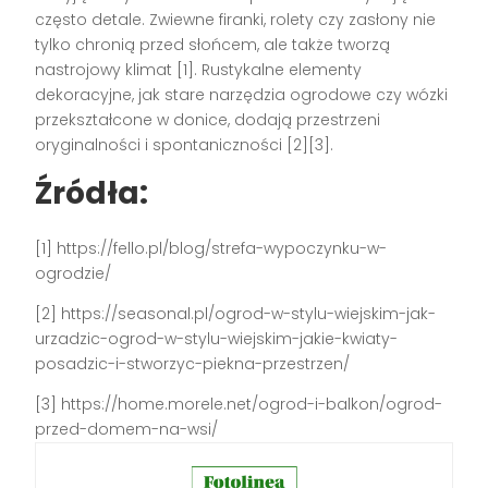
często detale. Zwiewne firanki, rolety czy zasłony nie
tylko chronią przed słońcem, ale także tworzą
nastrojowy klimat [1]. Rustykalne elementy
dekoracyjne, jak stare narzędzia ogrodowe czy wózki
przekształcone w donice, dodają przestrzeni
oryginalności i spontaniczności [2][3].
Źródła:
[1] https://fello.pl/blog/strefa-wypoczynku-w-
ogrodzie/
[2] https://seasonal.pl/ogrod-w-stylu-wiejskim-jak-
urzadzic-ogrod-w-stylu-wiejskim-jakie-kwiaty-
posadzic-i-stworzyc-piekna-przestrzen/
[3] https://home.morele.net/ogrod-i-balkon/ogrod-
przed-domem-na-wsi/