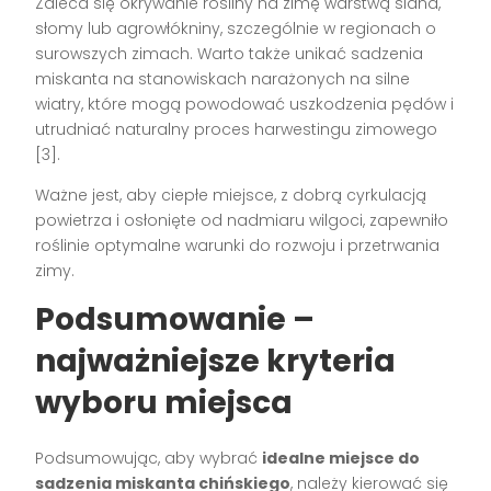
Zaleca się okrywanie rośliny na zimę warstwą siana,
słomy lub agrowłókniny, szczególnie w regionach o
surowszych zimach. Warto także unikać sadzenia
miskanta na stanowiskach narażonych na silne
wiatry, które mogą powodować uszkodzenia pędów i
utrudniać naturalny proces harwestingu zimowego
[3].
Ważne jest, aby ciepłe miejsce, z dobrą cyrkulacją
powietrza i osłonięte od nadmiaru wilgoci, zapewniło
roślinie optymalne warunki do rozwoju i przetrwania
zimy.
Podsumowanie –
najważniejsze kryteria
wyboru miejsca
Podsumowując, aby wybrać
idealne miejsce do
sadzenia miskanta chińskiego
, należy kierować się