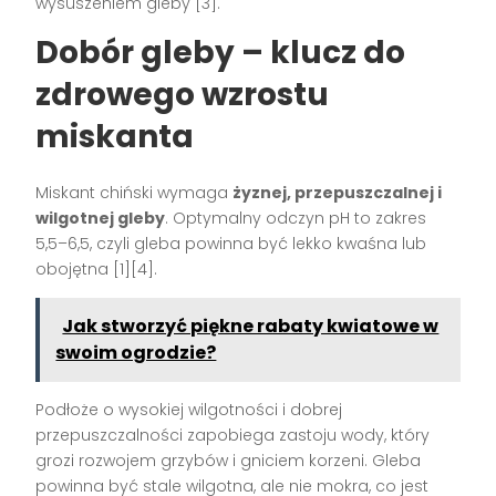
wysuszeniem gleby [3].
Dobór gleby – klucz do
zdrowego wzrostu
miskanta
Miskant chiński wymaga
żyznej, przepuszczalnej i
wilgotnej gleby
. Optymalny odczyn pH to zakres
5,5–6,5, czyli gleba powinna być lekko kwaśna lub
obojętna [1][4].
Jak stworzyć piękne rabaty kwiatowe w
swoim ogrodzie?
Podłoże o wysokiej wilgotności i dobrej
przepuszczalności zapobiega zastoju wody, który
grozi rozwojem grzybów i gniciem korzeni. Gleba
powinna być stale wilgotna, ale nie mokra, co jest