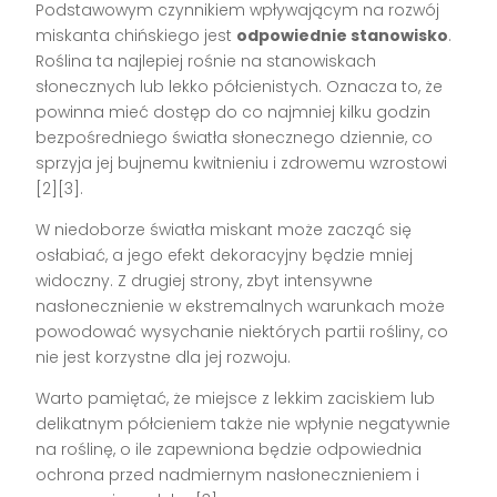
Podstawowym czynnikiem wpływającym na rozwój
miskanta chińskiego jest
odpowiednie stanowisko
.
Roślina ta najlepiej rośnie na stanowiskach
słonecznych lub lekko półcienistych. Oznacza to, że
powinna mieć dostęp do co najmniej kilku godzin
bezpośredniego światła słonecznego dziennie, co
sprzyja jej bujnemu kwitnieniu i zdrowemu wzrostowi
[2][3].
W niedoborze światła miskant może zacząć się
osłabiać, a jego efekt dekoracyjny będzie mniej
widoczny. Z drugiej strony, zbyt intensywne
nasłonecznienie w ekstremalnych warunkach może
powodować wysychanie niektórych partii rośliny, co
nie jest korzystne dla jej rozwoju.
Warto pamiętać, że miejsce z lekkim zaciskiem lub
delikatnym półcieniem także nie wpłynie negatywnie
na roślinę, o ile zapewniona będzie odpowiednia
ochrona przed nadmiernym nasłonecznieniem i