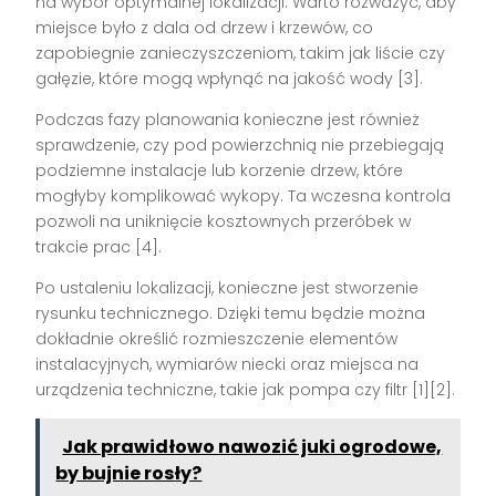
na wybór optymalnej lokalizacji. Warto rozważyć, aby
miejsce było z dala od drzew i krzewów, co
zapobiegnie zanieczyszczeniom, takim jak liście czy
gałęzie, które mogą wpłynąć na jakość wody [3].
Podczas fazy planowania konieczne jest również
sprawdzenie, czy pod powierzchnią nie przebiegają
podziemne instalacje lub korzenie drzew, które
mogłyby komplikować wykopy. Ta wczesna kontrola
pozwoli na uniknięcie kosztownych przeróbek w
trakcie prac [4].
Po ustaleniu lokalizacji, konieczne jest stworzenie
rysunku technicznego. Dzięki temu będzie można
dokładnie określić rozmieszczenie elementów
instalacyjnych, wymiarów niecki oraz miejsca na
urządzenia techniczne, takie jak pompa czy filtr [1][2].
Jak prawidłowo nawozić juki ogrodowe,
by bujnie rosły?