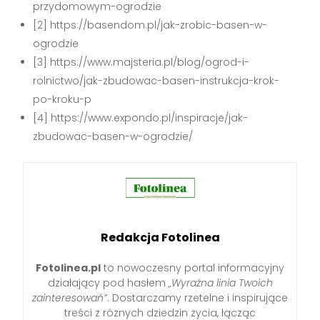
przydomowym-ogrodzie
[2] https://basendom.pl/jak-zrobic-basen-w-
ogrodzie
[3] https://www.majsteria.pl/blog/ogrod-i-
rolnictwo/jak-zbudowac-basen-instrukcja-krok-
po-kroku-p
[4] https://www.expondo.pl/inspiracje/jak-
zbudowac-basen-w-ogrodzie/
Redakcja Fotolinea
Fotolinea.pl
to nowoczesny portal informacyjny
działający pod hasłem
„Wyraźna linia Twoich
zainteresowań”
. Dostarczamy rzetelne i inspirujące
treści z różnych dziedzin życia, łącząc