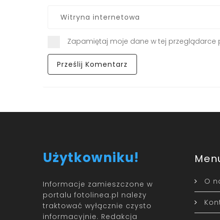
Zapamiętaj moje dane w tej przeglądarce 
Użytkowniku!
Men
O n
Informacje zamieszczone w
portalu fotolinea.pl należy
Kon
traktować wyłącznie czysto
informacyjnie. Redakcja