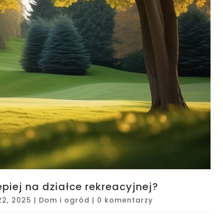
piej na działce rekreacyjnej?
22, 2025
|
Dom i ogród
|
0 komentarzy