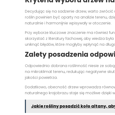
Decydując się na sadzenie drzew, warto zwrócić
roślin powinien być oparty na analizie terenu, dz
naturalnie i harmonijnie wpisywały w otoczenie.
Przy wyborze kluczowe znaczenie ma również fu
skorzystać z literatury fachowej, aby wiedza by
uniknąć błędów, które mogłyby wpłynąć na długo
Zalety posadzenia odpow
Odpowiednio dobrana roślinność niesie ze sobą 
na mikroklimat terenu, redukując negatywne skut
jakości powietrza.
Dodatkowo, obecność drzew wprowadza równowa
naturalnego krajobrazu staje się możliwe dzięk
Jakie rośliny posadzić koło altany, a