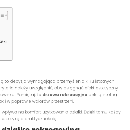
ałki
ą to decyzja wymagająca przemyślenia kilku istotnych
ryteria należy uwzględnić, aby osiągnąć efekt estetyczny
owisko. Pamiętaj, że
drzewa rekreacyjne
pełnią istotną
ak i w poprawie walorów przestrzeni.
 wpływa na komfort użytkowania działki. Dzięki temu każdy
stetyką a praktycznością.
 działkę rekreacyjną