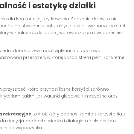
ność i estetykę działki
nie dla komfortu jej użytkowania. Sadzenie drzew to nie
sposób na stworzenie naturalnych osłon i wyznaczenie stref
ory wizualne każdej działki, wprowadzając równocześnie
owiedni dobór drzew może wpłynąć na poprawę
anizowana przestrzeń, w której każda strefa pełni konkretne
przyszłość, która przynosi liczne korzyści zarówno
 kryteriami takimi jak warunki glebowe, klimatyczne oraz
a rekreacyjne
to krok, który podnosi komfort korzystania z
ażda decyzja, podparta wiedzą i dialogiem z ekspertami,
rzeni do wypoczynku.