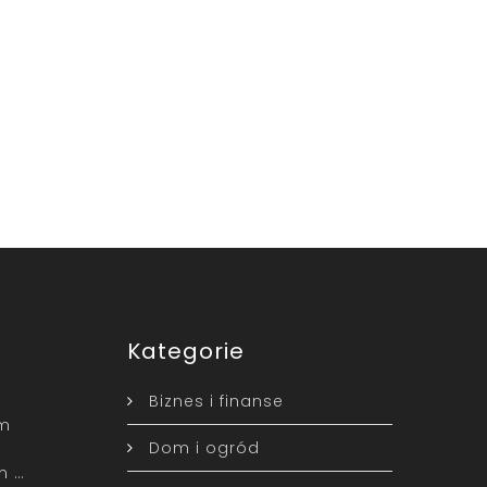
Kategorie
Biznes i finanse
ym
Dom i ogród
m …