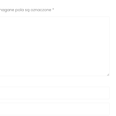
agane pola są oznaczone
*