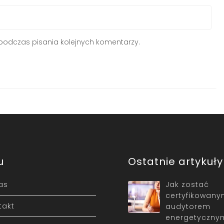
podczas pisania kolejnych komentarzy.
u
Ostatnie artykuły
as
Jak zostać
certyfikowan
takt
audytorem
energetyczny