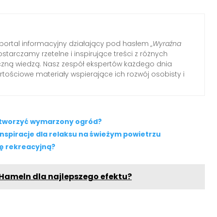
ortal informacyjny działający pod hasłem
„Wyraźna
ostarczamy rzetelne i inspirujące treści z różnych
tyczną wiedzą. Nasz zespół ekspertów każdego dnia
tościowe materiały wspierające ich rozwój osobisty i
stworzyć wymarzony ogród?
inspiracje dla relaksu na świeżym powietrzu
ę rekreacyjną?
 Hameln dla najlepszego efektu?