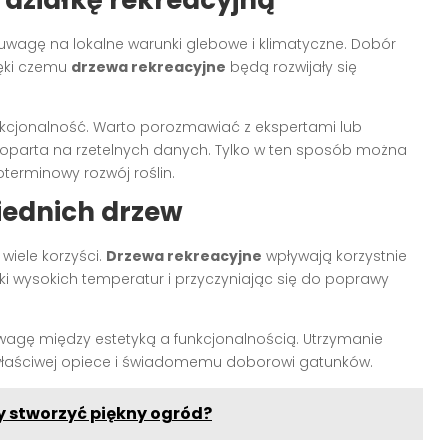
 uwagę na lokalne warunki glebowe i klimatyczne. Dobór
ięki czemu
drzewa rekreacyjne
będą rozwijały się
nkcjonalność. Warto porozmawiać z ekspertami lub
ła oparta na rzetelnych danych. Tylko w ten sposób można
terminowy rozwój roślin.
iednich drzew
wiele korzyści.
Drzewa rekreacyjne
wpływają korzystnie
ki wysokich temperatur i przyczyniając się do poprawy
gę między estetyką a funkcjonalnością. Utrzymanie
i właściwej opiece i świadomemu doborowi gatunków.
by stworzyć piękny ogród?