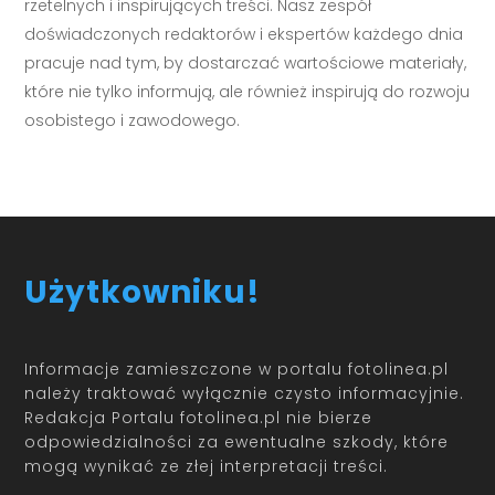
rzetelnych i inspirujących treści. Nasz zespół
doświadczonych redaktorów i ekspertów każdego dnia
pracuje nad tym, by dostarczać wartościowe materiały,
które nie tylko informują, ale również inspirują do rozwoju
osobistego i zawodowego.
Użytkowniku!
Informacje zamieszczone w portalu fotolinea.pl
należy traktować wyłącznie czysto informacyjnie.
Redakcja Portalu fotolinea.pl nie bierze
odpowiedzialności za ewentualne szkody, które
mogą wynikać ze złej interpretacji treści.