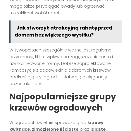
mogą także przyciągać owady lub ogrzewać
mikroklimat wokół rabat.
Jak stworzyć atrakcyjną rabatę przed
domem bez większego wysiłku?
W żywopłotach szczególnie ważne jest regularne
przycinanie, które wpływa na zagęszczenie roślin i
uzyskanie zwartej formy. Dobrze zaprojektowane
kompozycje z odpowiednio dobranych krzewów
podkreślają styl ogrodu i ułatwiają pielęgnację
pozostałej flory.
Najpopularniejsze grupy
krzewów ogrodowych
W ogrodach świetnie sprawdzają się
krzewy
kwitnące
,
zimozielone liściaste
oraz
iglaste
.