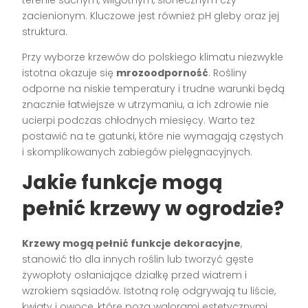
zacienionym. Kluczowe jest również pH gleby oraz jej
struktura.
Przy wyborze krzewów do polskiego klimatu niezwykle
istotna okazuje się
mrozoodporność
. Rośliny
odporne na niskie temperatury i trudne warunki będą
znacznie łatwiejsze w utrzymaniu, a ich zdrowie nie
ucierpi podczas chłodnych miesięcy. Warto też
postawić na te gatunki, które nie wymagają częstych
i skomplikowanych zabiegów pielęgnacyjnych.
Jakie funkcje mogą
pełnić krzewy w ogrodzie?
Krzewy mogą pełnić funkcje dekoracyjne
,
stanowić tło dla innych roślin lub tworzyć gęste
żywopłoty osłaniające działkę przed wiatrem i
wzrokiem sąsiadów. Istotną rolę odgrywają tu liście,
kwiaty i owoce, które poza walorami estetycznymi