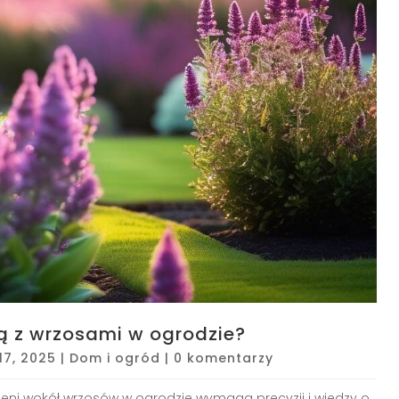
ją z wrzosami w ogrodzie?
17, 2025
|
Dom i ogród
|
0 komentarzy
eni wokół wrzosów w ogrodzie wymaga precyzji i wiedzy o