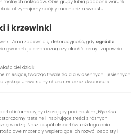
nimalnych nakładów. Obie grupy lubią podobne warunki:
ekcie otrzymujemy spójny mechanizm wzrostu i
i i krzewinki
rzewinki. Zimą zapewniają dekoracyjność, gdy
ogród z
nie gwarantuje całoroczną czytelność formy i zapewnia
aściciel działki.
ne miesiące, tworząc trwałe tło dla wiosennych i jesiennych
gród zyskuje uniwersalny charakter przez dwanaście
ortal informacyjny działający pod hasłem
„Wyraźna
ostarczamy rzetelne i inspirujące treści z różnych
tyczną wiedzą. Nasz zespół ekspertów każdego dnia
tościowe materiały wspierające ich rozwój osobisty i