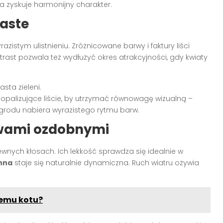
a zyskuje harmonijny charakter.
iaste
razistym ulistnieniu. Zróżnicowane barwy i faktury liści
ntrast pozwala też wydłużyć okres atrakcyjności, gdy kwiaty
sta zieleni.
o opalizujące liście, by utrzymać równowagę wizualną –
grodu nabiera wyrazistego rytmu barw.
awami ozdobnymi
ewnych kłosach. Ich lekkość sprawdza się idealnie w
nna
staje się naturalnie dynamiczna. Ruch wiatru ożywia
jemu kotu?