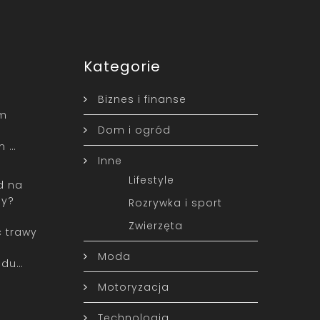
Kategorie
Biznes i finanse
ym
Dom i ogród
m …
Inne
Lifestyle
d na
ny?
Rozrywka i sport
Zwierzęta
ć trawy
Moda
odu…
Motoryzacja
Technologia