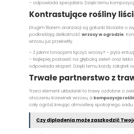
– odpowiada specjalista. Dzięki temu kompozycj
Kontrastujące rośliny liśc
Drugim filarem aranżacji są gatunki liściaste o wy
podkreślają delikatność
wrzosy w ogrodzie
. Ko
wrzosu już przekwitły.
– Z jakimi tonacjami łączyć wrzosy? – pyta entuzja
– Najlepiej postawić na głęboką zieleń oraz lekk
odpowiada ekspert. Dzięki temu każdy zakątek o
Trwałe partnerstwo z tr
Trzeci element układanki to trawy ozdobne o zwi
otoczeniu krzewinek wrzosu, a
kompozycja rośli
cały ogród, kreując atmosferę spokojnego sadu.
Czy dipladenia może zaszkodzić Two