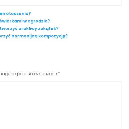
oim otoczeniu?
świerkami w ogrodzie?
stworzyć urokliwy zakątek?
tworzyć harmonijną kompozycję?
agane pola są oznaczone
*