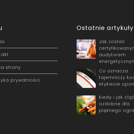
u
Ostatnie artykuły
as
Jak zostać
certyfikowan
takt
audytorem
energetyczny
a strony
Co oznacza
tajemniczy ko
ityka prywatności
etykiecie opo
Kiedy i jak cią
ozdobne dla
pięknego ogr