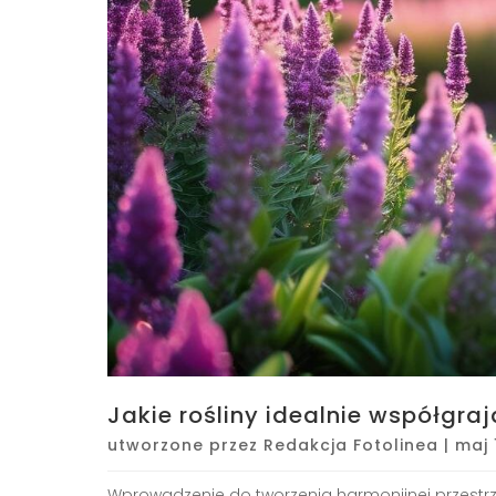
Jakie rośliny idealnie współgra
utworzone przez
Redakcja Fotolinea
|
maj 
Wprowadzenie do tworzenia harmonijnej przestrz