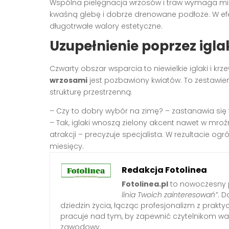
Wspólna pielęgnacja wrzosów i traw wymaga mi
kwaśną glebę i dobrze drenowane podłoże. W ef
długotrwałe walory estetyczne.
Uzupełnienie poprzez iglak
Czwarty obszar wsparcia to niewielkie iglaki i k
wrzosami
jest pozbawiony kwiatów. To zestawie
strukturę przestrzenną.
– Czy to dobry wybór na zimę? – zastanawia się wł
– Tak, iglaki wnoszą zielony akcent nawet w mroź
atrakcji – precyzuje specjalista. W rezultacie o
miesięcy.
Redakcja Fotolinea
Fotolinea.pl
to nowoczesny p
linia Twoich zainteresowań”
. D
dziedzin życia, łącząc profesjonalizm z prak
pracuje nad tym, by zapewnić czytelnikom war
zawodowy.