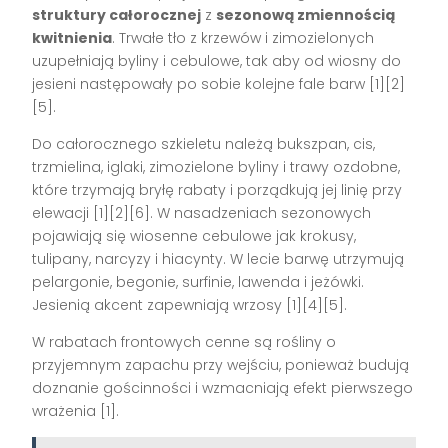
struktury całorocznej
z
sezonową zmiennością
kwitnienia
. Trwałe tło z krzewów i zimozielonych
uzupełniają byliny i cebulowe, tak aby od wiosny do
jesieni następowały po sobie kolejne fale barw [1][2]
[5].
Do całorocznego szkieletu należą bukszpan, cis,
trzmielina, iglaki, zimozielone byliny i trawy ozdobne,
które trzymają bryłę rabaty i porządkują jej linię przy
elewacji [1][2][6]. W nasadzeniach sezonowych
pojawiają się wiosenne cebulowe jak krokusy,
tulipany, narcyzy i hiacynty. W lecie barwę utrzymują
pelargonie, begonie, surfinie, lawenda i jeżówki.
Jesienią akcent zapewniają wrzosy [1][4][5].
W rabatach frontowych cenne są rośliny o
przyjemnym zapachu przy wejściu, ponieważ budują
doznanie gościnności i wzmacniają efekt pierwszego
wrażenia [1].