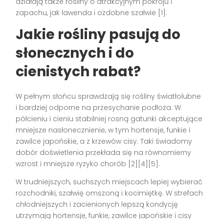
działają także rośliny o atrakcyjnym pokroju i
zapachu, jak lawenda i ozdobne szałwie [1].
Jakie rośliny pasują do
słonecznych i do
cienistych rabat?
W pełnym słońcu sprawdzają się rośliny światłolubne
i bardziej odporne na przesychanie podłoża. W
półcieniu i cieniu stabilniej rosną gatunki akceptujące
mniejsze nasłonecznienie, w tym hortensje, funkie i
zawilce japońskie, a z krzewów cisy. Taki świadomy
dobór doświetlenia przekłada się na równomierny
wzrost i mniejsze ryzyko chorób [2][4][5].
W trudniejszych, suchszych miejscach lepiej wybierać
rozchodniki, szałwię omszoną i kocimiętkę. W strefach
chłodniejszych i zacienionych lepszą kondycję
utrzymają hortensje, funkie, zawilce japońskie i cisy