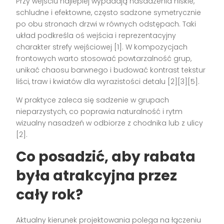
Przy wejściu najlepiej wypadają nasadzenia niskie,
schludne i efektowne, często sadzone symetrycznie
po obu stronach drzwi w równych odstępach. Taki
układ podkreśla oś wejścia i reprezentacyjny
charakter strefy wejściowej [1]. W kompozycjach
frontowych warto stosować powtarzalność grup,
unikać chaosu barwnego i budować kontrast tekstur
liści, traw i kwiatów dla wyrazistości detalu [2][3][5].
W praktyce zaleca się sadzenie w grupach
nieparzystych, co poprawia naturalność i rytm
wizualny nasadzeń w odbiorze z chodnika lub z ulicy
[2].
Co posadzić, aby rabata
była atrakcyjna przez
cały rok?
Aktualny kierunek projektowania polega na łączeniu