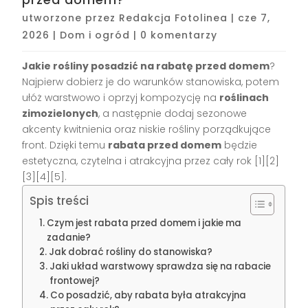
utworzone przez
Redakcja Fotolinea
|
cze 7,
2026
|
Dom i ogród
|
0 komentarzy
Jakie rośliny posadzić na rabatę przed domem
?
Najpierw dobierz je do warunków stanowiska, potem
ułóż warstwowo i oprzyj kompozycję na
roślinach
zimozielonych
, a następnie dodaj sezonowe
akcenty kwitnienia oraz niskie rośliny porządkujące
front. Dzięki temu
rabata przed domem
będzie
estetyczna, czytelna i atrakcyjna przez cały rok [1][2]
[3][4][5].
Spis treści
Czym jest rabata przed domem i jakie ma
zadanie?
Jak dobrać rośliny do stanowiska?
Jaki układ warstwowy sprawdza się na rabacie
frontowej?
Co posadzić, aby rabata była atrakcyjna