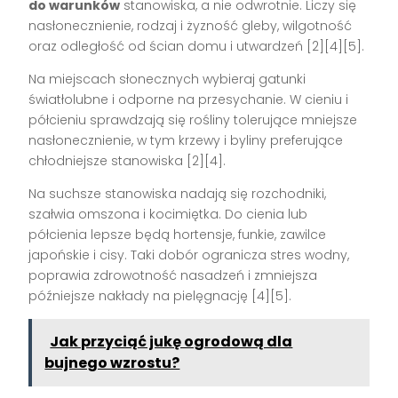
do warunków
stanowiska, a nie odwrotnie. Liczy się
nasłonecznienie, rodzaj i żyzność gleby, wilgotność
oraz odległość od ścian domu i utwardzeń [2][4][5].
Na miejscach słonecznych wybieraj gatunki
światłolubne i odporne na przesychanie. W cieniu i
półcieniu sprawdzają się rośliny tolerujące mniejsze
nasłonecznienie, w tym krzewy i byliny preferujące
chłodniejsze stanowiska [2][4].
Na suchsze stanowiska nadają się rozchodniki,
szałwia omszona i kocimiętka. Do cienia lub
półcienia lepsze będą hortensje, funkie, zawilce
japońskie i cisy. Taki dobór ogranicza stres wodny,
poprawia zdrowotność nasadzeń i zmniejsza
późniejsze nakłady na pielęgnację [4][5].
Jak przyciąć jukę ogrodową dla
bujnego wzrostu?