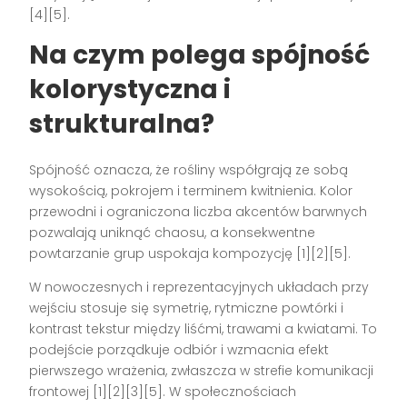
[4][5].
Na czym polega spójność
kolorystyczna i
strukturalna?
Spójność oznacza, że rośliny współgrają ze sobą
wysokością, pokrojem i terminem kwitnienia. Kolor
przewodni i ograniczona liczba akcentów barwnych
pozwalają uniknąć chaosu, a konsekwentne
powtarzanie grup uspokaja kompozycję [1][2][5].
W nowoczesnych i reprezentacyjnych układach przy
wejściu stosuje się symetrię, rytmiczne powtórki i
kontrast tekstur między liśćmi, trawami a kwiatami. To
podejście porządkuje odbiór i wzmacnia efekt
pierwszego wrażenia, zwłaszcza w strefie komunikacji
frontowej [1][2][3][5]. W społecznościach