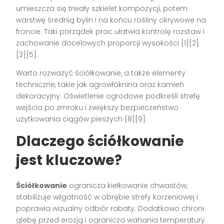
umieszcza się trwały szkielet kompozycji, potem
warstwę średnią bylin i na końcu rośliny okrywowe na
froncie. Taki porządek prac ułatwia kontrolę rozstaw i
zachowanie docelowych proporcji wysokości [1][2]
[3][5].
Warto rozważyć ściółkowanie, a także elementy
techniczne, takie jak agrowłóknina oraz kamień
dekoracyjny. Oświetlenie ogrodowe podkreśli strefę
wejścia po zmroku i zwiększy bezpieczeństwo
użytkowania ciągów pieszych [8][9].
Dlaczego ściółkowanie
jest kluczowe?
Ściółkowanie
ogranicza kiełkowanie chwastów,
stabilizuje wilgotność w obrębie strefy korzeniowej i
poprawia wizualny odbiór rabaty. Dodatkowo chroni
glebę przed erozją i ogranicza wahania temperatury