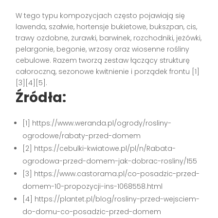
W tego typu kompozycjach często pojawiają się
lawenda, szałwie, hortensje bukietowe, bukszpan, cis,
trawy ozdobne, żurawki, barwinek, rozchodniki, jeżówki,
pelargonie, begonie, wrzosy oraz wiosenne rośliny
cebulowe. Razem tworzą zestaw łączący strukturę
całoroczną, sezonowe kwitnienie i porządek frontu [1]
[3][4][5].
Źródła:
[1] https://www.weranda.pl/ogrody/rosliny-
ogrodowe/rabaty-przed-domem
[2] https://cebulki-kwiatowe.pl/pl/n/Rabata-
ogrodowa-przed-domem-jak-dobrac-rosliny/155
[3] https://www.castorama.pl/co-posadzic-przed-
domem-10-propozycji-ins-1068558.html
[4] https://plantet.pl/blog/rosliny-przed-wejsciem-
do-domu-co-posadzic-przed-domem