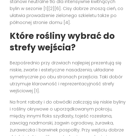
stanowi neutralne tło dla intensywnie kwitnących
bylin w sezonie [1][2][6]. Cisy dobrze znoszą cień, co
ułatwia prowadzenie zielonego szkieletu także po
północnej stronie domu [4].
Które rośliny wybrać do
strefy wejścia?
Bezpośrednio przy drzwiach najlepiej prezentują się
niskie, zwarte i estetyczne nasadzenia, układane
symetrycznie po obu stronach przejścia. Taki dobór
utrzymuje klarowność i reprezentacyjność strefy
wejściowej [1].
Na front rabaty i do obwódki zaliczają się niskie byliny
i rośliny okrywowe o uporządkowanym pokroju,
między innymi floks szydlasty, tojeść rozesłana,
zawciąg nadmorski, żagwin ogrodowy, żurawka,
żuraweczka i barwinek pospolity. Przy wejściu dobrze