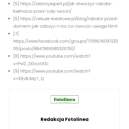
[5] https://zielonyexpert.pl/jak-stworzyc-rabate-
kwitnaca-przez-caly-sezon/
[6] https://cebule-kwiatowe.pl/blog/rabata-przed-
domem-jak-zalozyc-i-na-co-zwrocic-uwage.html
[7]
https://www.facebook.com/groups/7706576097233
05/posts/8847965585325760/
[8] https://www.youtube.com/watch?
v=Pw2_DDooG0c
[9] https://www.youtube.com/watch?
v=10EdtJMy7_Q
Redakcja Fotolinea