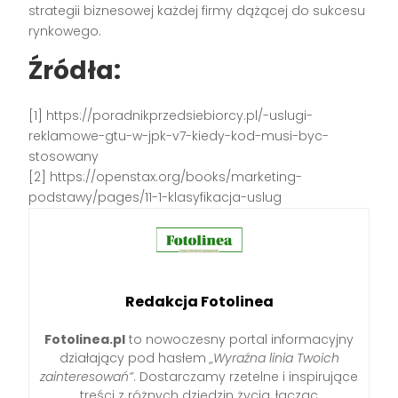
strategii biznesowej każdej firmy dążącej do sukcesu
rynkowego.
Źródła:
[1] https://poradnikprzedsiebiorcy.pl/-uslugi-
reklamowe-gtu-w-jpk-v7-kiedy-kod-musi-byc-
stosowany
[2] https://openstax.org/books/marketing-
podstawy/pages/11-1-klasyfikacja-uslug
Redakcja Fotolinea
Fotolinea.pl
to nowoczesny portal informacyjny
działający pod hasłem
„Wyraźna linia Twoich
zainteresowań”
. Dostarczamy rzetelne i inspirujące
treści z różnych dziedzin życia, łącząc