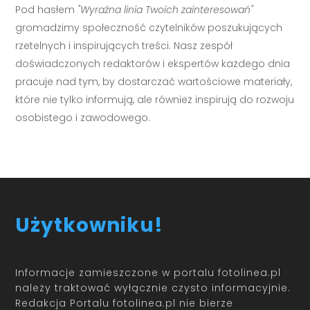
Pod hasłem
"Wyraźna linia Twoich zainteresowań"
gromadzimy społeczność czytelników poszukujących
rzetelnych i inspirujących treści. Nasz zespół
doświadczonych redaktorów i ekspertów każdego dnia
pracuje nad tym, by dostarczać wartościowe materiały,
które nie tylko informują, ale również inspirują do rozwoju
osobistego i zawodowego.
Użytkowniku!
Informacje zamieszczone w portalu fotolinea.pl
należy traktować wyłącznie czysto informacyjnie.
Redakcja Portalu fotolinea.pl nie bierze