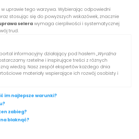
 w uprawie tego warzywa. Wybierając odpowiedni
raz stosując się do powyższych wskazówek, znacznie
uprawa selera
wymaga cierpliwości i systematycznej
wój trud.
ortal informacyjny działający pod hasłem
„Wyraźna
ostarczamy rzetelne i inspirujące treści z różnych
tyczną wiedzą. Nasz zespół ekspertów każdego dnia
tościowe materiały wspierające ich rozwój osobisty i
ć im najlepsze warunki?
u?
ten zabieg?
yna blaknąć?