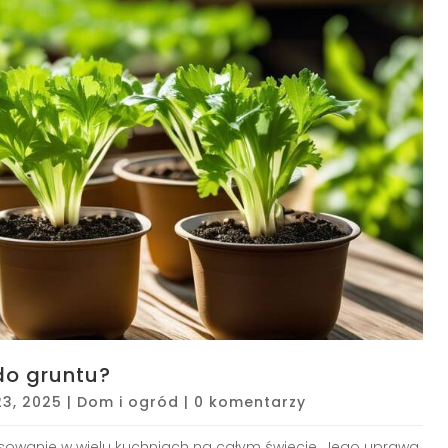
do gruntu?
23, 2025
|
Dom i ogród
|
0 komentarzy
tosowanie w wielu kuchniach na całym świecie. Jego uprawa