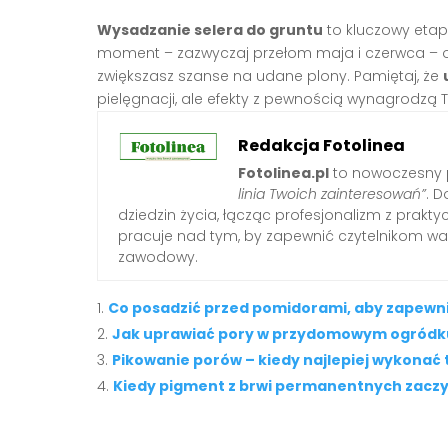
Wysadzanie selera do gruntu
to kluczowy etap
moment – zazwyczaj przełom maja i czerwca – o
zwiększasz szanse na udane plony. Pamiętaj, że
pielęgnacji, ale efekty z pewnością wynagrodzą T
Redakcja Fotolinea
Fotolinea.pl
to nowoczesny p
linia Twoich zainteresowań”
. D
dziedzin życia, łącząc profesjonalizm z prak
pracuje nad tym, by zapewnić czytelnikom war
zawodowy.
Co posadzić przed pomidorami, aby zapewni
Jak uprawiać pory w przydomowym ogródk
Pikowanie porów – kiedy najlepiej wykonać 
Kiedy pigment z brwi permanentnych zacz