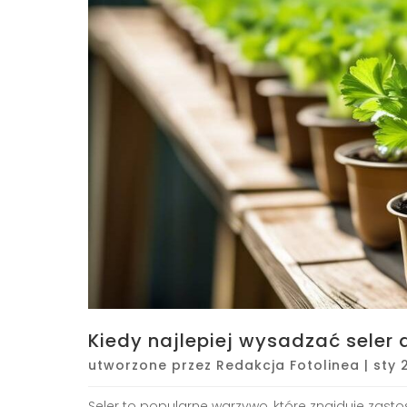
Kiedy najlepiej wysadzać seler 
utworzone przez
Redakcja Fotolinea
|
sty 
Seler to popularne warzywo, które znajduje zas