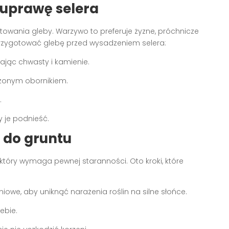
 uprawę selera
ania gleby. Warzywo to preferuje żyzne, próchnicze
rzygotować glebę przed wysadzeniem selera:
ając chwasty i kamienie.
żonym obornikiem.
.
y je podnieść.
 do gruntu
który wymaga pewnej staranności. Oto kroki, które
iowe, aby uniknąć narażenia roślin na silne słońce.
ebie.