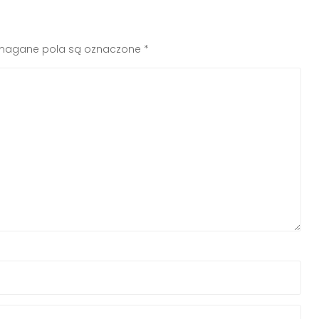
agane pola są oznaczone
*