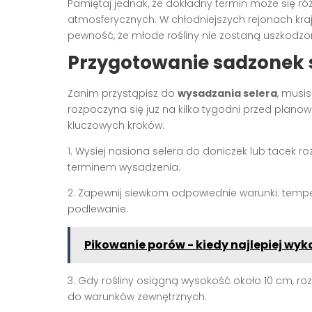
Pamiętaj jednak, że dokładny termin może się ró
atmosferycznych. W chłodniejszych rejonach kr
pewność, że młode rośliny nie zostaną uszkodzon
Przygotowanie sadzonek 
Zanim przystąpisz do
wysadzania selera
, musi
rozpoczyna się już na kilka tygodni przed planow
kluczowych kroków:
1. Wysiej nasiona selera do doniczek lub tacek
terminem wysadzenia.
2. Zapewnij siewkom odpowiednie warunki: temper
podlewanie.
Pikowanie porów - kiedy najlepiej wyk
3. Gdy rośliny osiągną wysokość około 10 cm, ro
do warunków zewnętrznych.