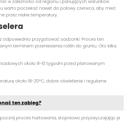
żnić w zależności od regionu i panujących warunków
aju warto poczekać nawet do połowy czerwca, aby mieć
e przez niskie temperatury.
selera
sz odpowiednio przygotować sadzonki. Proces ten
anym terminem przeniesienia roślin do gruntu. Oto kilka
 rozsadowych około 8-10 tygodni przed planowanym
aturę około 18-20°C, dobre oświetlenie i regularne
onać ten zabieg?
zpocznij proces hartowania, stopniowo przyzwyczajając je