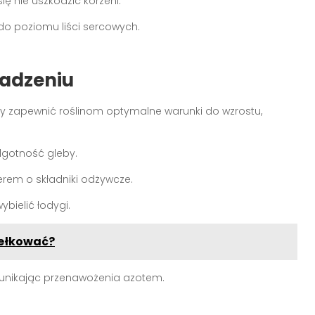
się nie uszkodzić korzeni.
 do poziomu liści sercowych.
sadzeniu
by zapewnić roślinom optymalne warunki do wzrostu,
ilgotność gleby.
erem o składniki odżywcze.
ybielić łodygi.
iełkować?
, unikając przenawożenia azotem.