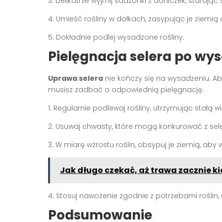
3. Delikatnie wyjmij sadzonki z doniczek, starając 
4. Umieść rośliny w dołkach, zasypując je ziemią
5. Dokładnie podlej wysadzone rośliny.
Pielęgnacja selera po wy
Uprawa selera
nie kończy się na wysadzeniu. A
musisz zadbać o odpowiednią pielęgnację:
1. Regularnie podlewaj rośliny, utrzymując stałą w
2. Usuwaj chwasty, które mogą konkurować z sel
3. W miarę wzrostu roślin, obsypuj je ziemią, aby w
Jak długo czekać, aż trawa zacznie k
4. Stosuj nawożenie zgodnie z potrzebami roślin
Podsumowanie