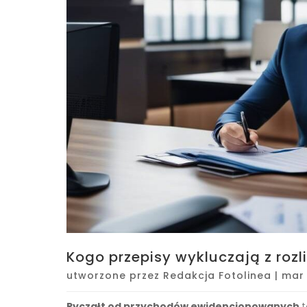
Kogo przepisy wykluczają z rozl
utworzone przez
Redakcja Fotolinea
|
mar 
Ryczałt od przychodów ewidencjonowanych
t