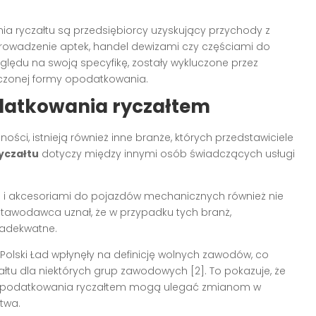
ia ryczałtu są przedsiębiorcy uzyskujący przychody z
 prowadzenie aptek, handel dewizami czy częściami do
ględu na swoją specyfikę, zostały wykluczone przez
czonej formy opodatkowania.
datkowania ryczałtem
ści, istnieją również inne branże, których przedstawiciele
yczałtu
dotyczy między innymi osób świadczących usługi
i i akcesoriami do pojazdów mechanicznych również nie
tawodawca uznał, że w przypadku tych branż,
 adekwatne.
Polski Ład wpłynęły na definicję wolnych zawodów, co
łtu dla niektórych grup zawodowych [2]. To pokazuje, że
 opodatkowania ryczałtem mogą ulegać zmianom w
twa.