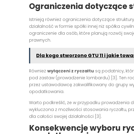
Ograniczenia dotyczące st
Istnieją również ograniczenia dotyczące struktu
działalność w formie spółki innej niż spółka cywil
ograniczenie dla osób, które planują rozwój swoje
prawnych.
Dla kogo stworzono GTU 11 i jakie tow
Również
wyłączeni z ryczałtu
są podatnicy, któr
pod zastaw (prowadzenie lombardu) [3]. Ten rodza
przez ustawodawcę zakwalifikowany do grupy wył
opodatkowania.
Warto podkreślić, że w przypadku prowadzenia dzi
wykluczona z możliwości stosowania ryczałtu, p
dla całości swojej działalności [3].
Konsekwencje wyboru ryc