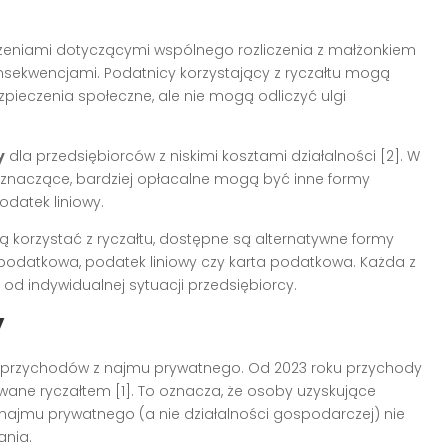
zeniami dotyczącymi wspólnego rozliczenia z małżonkiem
konsekwencjami. Podatnicy korzystający z ryczałtu mogą
bezpieczenia społeczne, ale nie mogą odliczyć ulgi
y
dla przedsiębiorców z niskimi kosztami działalności [2]. W
ą znaczące, bardziej opłacalne mogą być inne formy
datek liniowy.
ą korzystać z ryczałtu, dostępne są alternatywne formy
podatkowa, podatek liniowy czy karta podatkowa. Każda z
 od indywidualnej sytuacji przedsiębiorcy.
y
 przychodów z najmu prywatnego. Od 2023 roku przychody
ane ryczałtem [1]. To oznacza, że osoby uzyskujące
jmu prywatnego (a nie działalności gospodarczej) nie
ania.