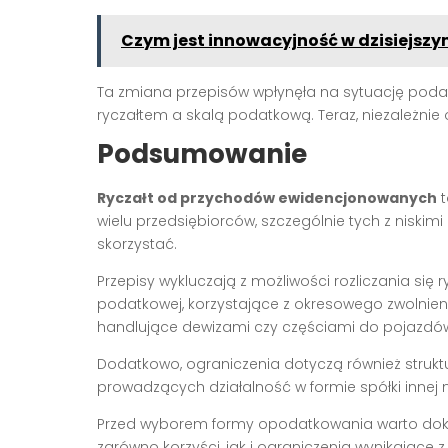
Czym jest innowacyjność w dzisiejszy
Ta zmiana przepisów wpłynęła na sytuację poda
ryczałtem a skalą podatkową. Teraz, niezależnie 
Podsumowanie
Ryczałt od przychodów ewidencjonowanych
t
wielu przedsiębiorców, szczególnie tych z niskimi
skorzystać.
Przepisy wykluczają z możliwości rozliczania si
podatkowej, korzystające z okresowego zwolni
handlujące dewizami czy częściami do pojazdów
Dodatkowo, ograniczenia dotyczą również strukt
prowadzących działalność w formie spółki innej ni
Przed wyborem formy opodatkowania warto dokła
zarówno korzyści, jak i ograniczenia wynikające z