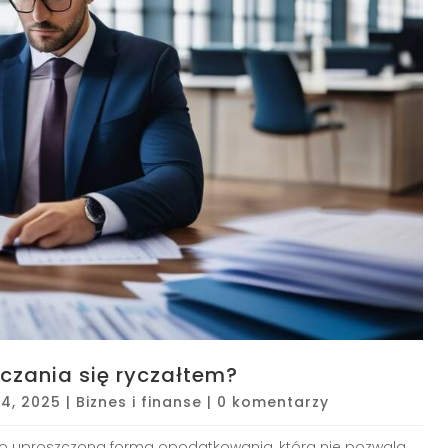
iczania się ryczałtem?
4, 2025
|
Biznes i finanse
|
0 komentarzy
o uproszczona forma opodatkowania, która nie pozwala