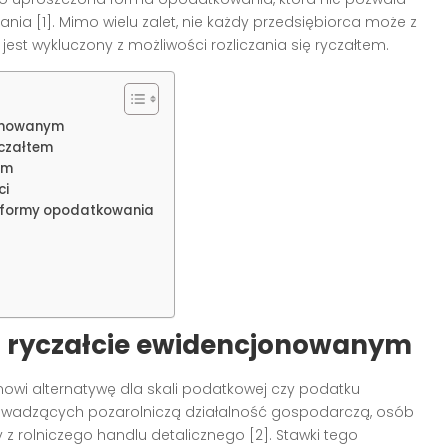
nia [1]. Mimo wielu zalet, nie każdy przedsiębiorca może z
o jest wykluczony z możliwości rozliczania się ryczałtem.
jonowanym
czałtem
em
ci
e formy opodatkowania
 ryczałcie ewidencjonowanym
wi alternatywę dla skali podatkowej czy podatku
prowadzących pozarolniczą działalność gospodarczą, osób
rolniczego handlu detalicznego [2]. Stawki tego