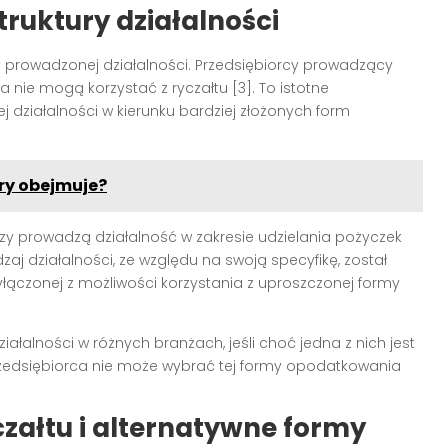
ruktury działalności
ry prowadzonej działalności. Przedsiębiorcy prowadzący
na nie mogą korzystać z ryczałtu [3]. To istotne
j działalności w kierunku bardziej złożonych form
ary obejmuje?
zy prowadzą działalność w zakresie udzielania pożyczek
j działalności, ze względu na swoją specyfikę, został
ączonej z możliwości korzystania z uproszczonej formy
ałalności w różnych branżach, jeśli choć jedna z nich jest
rzedsiębiorca nie może wybrać tej formy opodatkowania
załtu i alternatywne formy