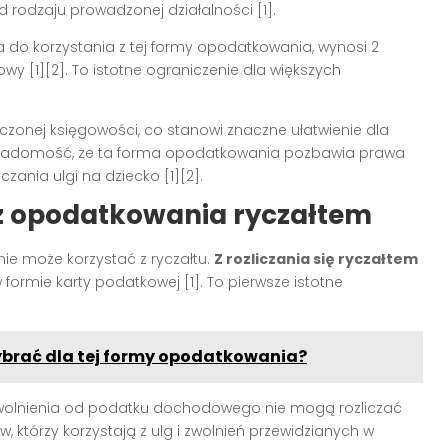
 rodzaju prowadzonej działalności [1].
ia do korzystania z tej formy opodatkowania, wynosi 2
y [1][2]. To istotne ograniczenie dla większych
czonej księgowości, co stanowi znaczne ułatwienie dla
świadomość, że ta forma opodatkowania pozbawia prawa
zania ulgi na dziecko [1][2].
z opodatkowania ryczałtem
nie może korzystać z ryczałtu.
Z rozliczania się ryczałtem
formie karty podatkowej [1]. To pierwsze istotne
ybrać dla tej formy opodatkowania?
zwolnienia od podatku dochodowego nie mogą rozliczać
w, którzy korzystają z ulg i zwolnień przewidzianych w