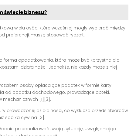
m świecie biznesu?
tkową wielu osób, które wcześniej mogły wybierać między
od preferencji, muszą stosować ryczałt.
o forma opodatkowania, która może być korzystna dla
 kosztami działalności. Jednakże, nie każdy może z niej
ę ryczałtem osoby opłacające podatek w formie karty
enia od podatku dochodowego, prowadzące apteki,
 mechanicznych [1][3].
ury prowadzonej działalności, co wyklucza przedsiębiorców
ż spółka cywilna [3].
dnie przeanalizować swoją sytuację, uwzględniając
 każdej z dostępnych opcji.