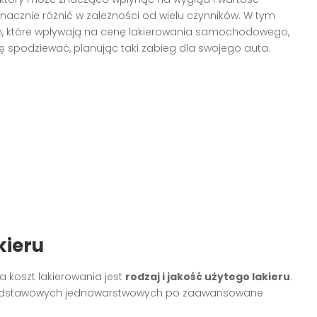
nacznie różnić w zależności od wielu czynników. W tym
om, które wpływają na cenę lakierowania samochodowego,
ę spodziewać, planując taki zabieg dla swojego auta.
kieru
 koszt lakierowania jest
rodzaj i jakość użytego lakieru
.
d podstawowych jednowarstwowych po zaawansowane
.