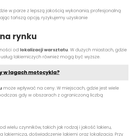
zie w parze z lepszą jakością wykonania, profesjonalną
jąc tańszą opcję, ryzykujemy uzyskanie
 na rynku
żności od
lokalizacji warsztatu
. W dużych miastach, gdzie
 usług lakierniczych również mogą być wyższe.
zy w lagach motocykla?
u
może wpływać na ceny. W miejscach, gdzie jest wiele
, podczas gdy w obszarach z ograniczoną liczbą
wielu czynników, takich jak rodzaj i jakość lakieru,
 lakiernicza, doświadczenie lakierni oraz lokalizacja. Przy