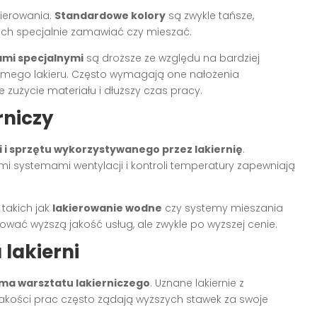
ierowania.
Standardowe kolory
są zwykle tańsze,
ą ich specjalnie zamawiać czy mieszać.
ami specjalnymi
są droższe ze względu na bardziej
samego lakieru. Często wymagają one nałożenia
 zużycie materiału i dłuższy czas pracy.
rniczy
i i sprzętu wykorzystywanego przez lakiernię
.
 systemami wentylacji i kontroli temperatury zapewniają
 takich jak
lakierowanie wodne
czy systemy mieszania
ć wyższą jakość usług, ale zwykle po wyższej cenie.
 lakierni
ma warsztatu lakierniczego
. Uznane lakiernie z
 jakości prac często żądają wyższych stawek za swoje