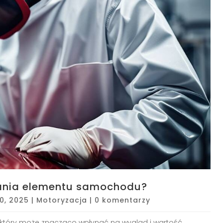
wania elementu samochodu?
10, 2025
|
Motoryzacja
|
0 komentarzy
który może znacząco wpłynąć na wygląd i wartość