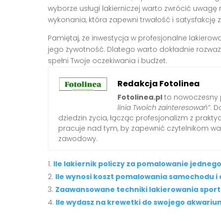
wyborze usługi lakierniczej warto zwrócić uwagę 
wykonania, która zapewni trwałość i satysfakc
Pamiętaj, że inwestycja w profesjonalne lakiero
jego żywotność. Dlatego warto dokładnie rozważyć
spełni Twoje oczekiwania i budżet.
Redakcja Fotolinea
Fotolinea.pl
to nowoczesny p
linia Twoich zainteresowań”
. D
dziedzin życia, łącząc profesjonalizm z prak
pracuje nad tym, by zapewnić czytelnikom war
zawodowy.
Ile lakiernik policzy za pomalowanie jedne
Ile wynosi koszt pomalowania samochodu i 
Zaawansowane techniki lakierowania spo
Ile wydasz na krewetki do swojego akwariu