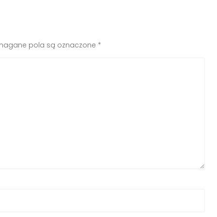
agane pola są oznaczone
*