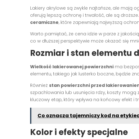
Lakiery akrylowe są zwykle najtańsze, ale mają og
oferują lepszą ochronę i trwałość, ale są drożs
ceramiczne
, które zapewniają najwyższą ochronę
Warto pamiętać, że cena idzie w parze z jakośc
co w dłuższej perspektywie może okazać się mni
Rozmiar i stan elementu 
Wielkość lakierowanej powierzchni
ma bezpośr
elementu, takiego jak lusterko boczne, będzie zn
Również
stan powierzchni przed lakierowanie
szpachlowania lub usunięcia rdzy, koszty mogą
kluczowy etap, który wpływa na końcowy efekt i tr
Co oznacza tajemniczy kod na etykie
Kolor i efekty specjalne