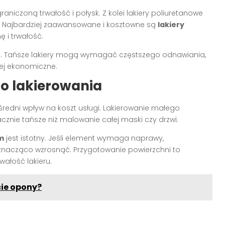
raniczoną trwałość i połysk. Z kolei lakiery poliuretanowe
ze. Najbardziej zaawansowane i kosztowne są
lakiery
 i trwałość.
ią. Tańsze lakiery mogą wymagać częstszego odnawiania,
ej ekonomiczne.
do lakierowania
edni wpływ na koszt usługi. Lakierowanie małego
acznie tańsze niż malowanie całej maski czy drzwi.
m
jest istotny. Jeśli element wymaga naprawy,
 znacząco wzrosnąć. Przygotowanie powierzchni to
wałość lakieru.
cie opony?