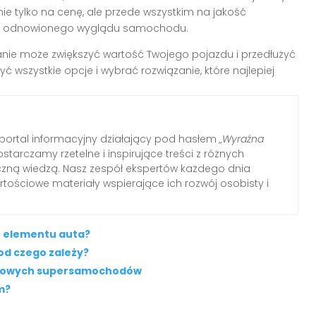
nie tylko na cenę, ale przede wszystkim na jakość
ję z odnowionego wyglądu samochodu.
wanie może zwiększyć wartość Twojego pojazdu i przedłużyć
 wszystkie opcje i wybrać rozwiązanie, które najlepiej
ortal informacyjny działający pod hasłem
„Wyraźna
ostarczamy rzetelne i inspirujące treści z różnych
tyczną wiedzą. Nasz zespół ekspertów każdego dnia
tościowe materiały wspierające ich rozwój osobisty i
go elementu auta?
od czego zależy?
rtowych supersamochodów
m?