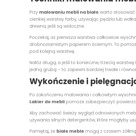
Przy
malowaniu mebli na biało
warto stosować s
cienkiej warstwy farby, używając pędzla lub wałka
drewna, jeśli są widoczne.
Poczekaj, aż pierwsza warstwa całkowicie wyschnie
drobnoziarnistym papierem ściernym. To pomoże
pod kolejną warstwę.
Nałóż drugą, a jeśli to konieczne, trzecią warstwę 
jedną grubą – to zapewni bardziej trwałe i równ
Wykończenie i pielęgnac
Po zakończeniu malowania i całkowitym wyschnię
Lakier do mebli
pomoże zabezpieczyć powierzchn
Aby zachować świeży wygląd odnowionych mebli, 
używania silnych detergentów, które mogłyby usz
Pamiętaj, że
białe meble
mogą z czasem żółknąć,