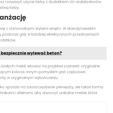
z rozważyć użycie farby z dodatkiem UV-stabilizatorów
stwą farby.
ranżację
ię z różnorodnymi stylami wnętrz. W skandynawskim
 podczas gdy w bardziej eklektycznych przestrzeniach
dodatków.
 bezpiecznie wylewać beton?
iałych mebli. Możesz na przykład zostawić oryginalne
jącym kolorze. Innym pomysłem jest częściowe
nty w oryginalnym wykończeniu.
ylko sposób na zaoszczędzenie pieniędzy, ale także forma
hnikami i efektami, aby stworzyć unikalne meble, które