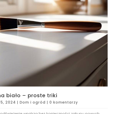
 biało – proste triki
15, 2024
|
Dom i ogród
|
0 komentarzy
 odświeżenie wnętrza bez konieczności zakupu nowych