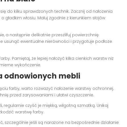
ię do kilku sprawdzonych technik. Zacznij od nałożenia
 o gładkim włosiu. Maluj zgodnie z kierunkiem słojów
, a następnie delikatnie przeszlifuj powierzchnię
 usunąć ewentualne nierówności i przygotuje podłoże
farby. Pamiętaj, że lepiej nałożyć kilka cienkich warstw niż
omierne wykończenie.
ja odnowionych mebli
ciu farby, warto rozważyć nałożenie warstwy ochronnej.
ię przed zarysowaniami i ułatwi czyszczenie.
regularnie czyść je miękką, wilgotną szmatką. Unikaj
kodzić warstwę farby.
 szczególnie jeśli są narażone na bezpośrednie działanie