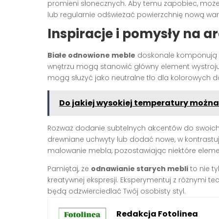
promieni słonecznych. Aby temu zapobiec, możes
lub regularnie odświeżać powierzchnię nową war
Inspiracje i pomysły na a
Białe odnowione meble
doskonale komponują s
wnętrzu mogą stanowić główny element wystroju,
mogą służyć jako neutralne tło dla kolorowych 
Do jakiej wysokiej temperatury można
Rozważ dodanie subtelnych akcentów do swoich b
drewniane uchwyty lub dodać nowe, w kontrastu
malowanie mebla, pozostawiając niektóre eleme
Pamiętaj, że
odnawianie starych mebli
to nie t
kreatywnej ekspresji. Eksperymentuj z różnymi tec
będą odzwierciedlać Twój osobisty styl.
Redakcja Fotolinea