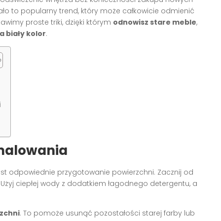
o to popularny trend, który może całkowicie odmienić
wimy proste triki, dzięki którym
odnowisz stare meble
,
 biały kolor
.
i
malowania
st odpowiednie przygotowanie powierzchni. Zacznij od
 Użyj ciepłej wody z dodatkiem łagodnego detergentu, a
rzchni
. To pomoże usunąć pozostałości starej farby lub