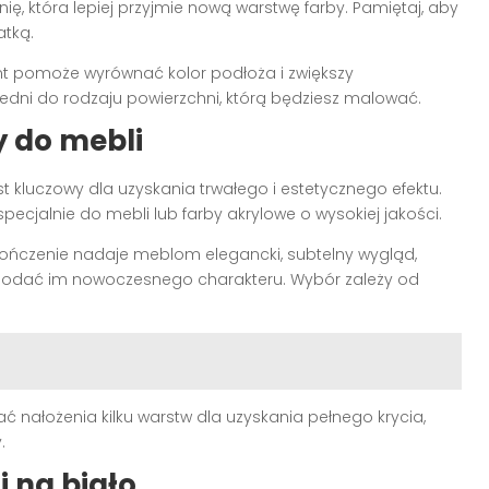
ię, która lepiej przyjmie nową warstwę farby. Pamiętaj, aby
atką.
nt pomoże wyrównać kolor podłoża i zwiększy
edni do rodzaju powierzchni, którą będziesz malować.
 do mebli
st kluczowy dla uzyskania trwałego i estetycznego efektu.
cjalnie do mebli lub farby akrylowe o wysokiej jakości.
ńczenie nadaje meblom elegancki, subtelny wygląd,
odać im nowoczesnego charakteru. Wybór zależy od
nałożenia kilku warstw dla uzyskania pełnego krycia,
.
 na biało