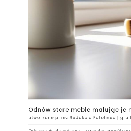
Odnów stare meble malując je na
utworzone przez
Redakcja Fotolinea
|
gru 
Odnawianie starych mebli to świetny sposób na