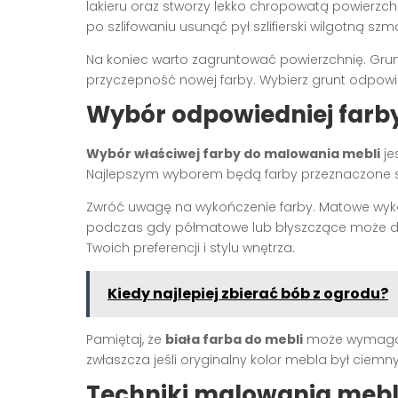
lakieru oraz stworzy lekko chropowatą powierzchn
po szlifowaniu usunąć pył szlifierski wilgotną szm
Na koniec warto zagruntować powierzchnię. Gru
przyczepność nowej farby. Wybierz grunt odpowi
Wybór odpowiedniej farby
Wybór właściwej farby do malowania mebli
je
Najlepszym wyborem będą farby przeznaczone spe
Zwróć uwagę na wykończenie farby. Matowe wyko
podczas gdy półmatowe lub błyszczące może d
Twoich preferencji i stylu wnętrza.
Kiedy najlepiej zbierać bób z ogrodu?
Pamiętaj, że
biała farba do mebli
może wymagać 
zwłaszcza jeśli oryginalny kolor mebla był ciemny
Techniki malowania mebli