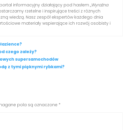
ortal informacyjny działający pod hasłem
„Wyraźna
ostarczamy rzetelne i inspirujące treści z różnych
tyczną wiedzą. Nasz zespół ekspertów każdego dnia
tościowe materiały wspierające ich rozwój osobisty i
 łazience?
od czego zależy?
rtowych supersamochodów
odę z tymi pięknymi rybkami?
agane pola są oznaczone
*