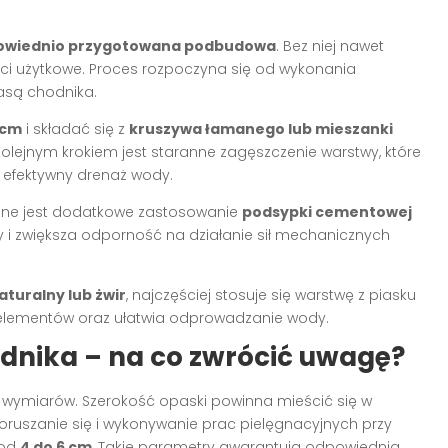
dpowiednio przygotowana podbudowa
. Bez niej nawet
ści użytkowe. Proces rozpoczyna się od wykonania
asą chodnika.
 cm
i składać się z
kruszywa łamanego lub mieszanki
 Kolejnym krokiem jest staranne zagęszczenie warstwy, które
i efektywny drenaż wody.
ne jest dodatkowe zastosowanie
podsypki cementowej
nty i zwiększa odporność na działanie sił mechanicznych
turalny lub żwir
, najczęściej stosuje się warstwę z piasku
 elementów oraz ułatwia odprowadzanie wody.
dnika – na co zwrócić uwagę?
 wymiarów. Szerokość opaski powinna mieścić się w
ruszanie się i wykonywanie prac pielęgnacyjnych przy
 od
4 do 6 cm
, Takie parametry gwarantują odpowiednią