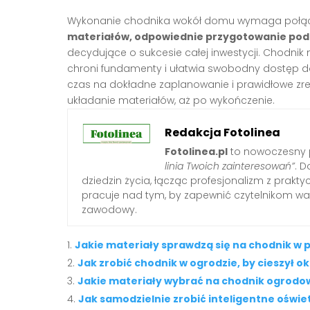
Wykonanie chodnika wokół domu wymaga połącze
materiałów, odpowiednie przygotowanie po
decydujące o sukcesie całej inwestycji. Chodnik 
chroni fundamenty i ułatwia swobodny dostęp do
czas na dokładne zaplanowanie i prawidłowe zre
układanie materiałów, aż po wykończenie.
Redakcja Fotolinea
Fotolinea.pl
to nowoczesny p
linia Twoich zainteresowań”
. D
dziedzin życia, łącząc profesjonalizm z prak
pracuje nad tym, by zapewnić czytelnikom war
zawodowy.
Jakie materiały sprawdzą się na chodnik 
Jak zrobić chodnik w ogrodzie, by cieszył ok
Jakie materiały wybrać na chodnik ogrodo
Jak samodzielnie zrobić inteligentne oświ