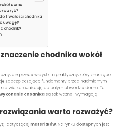
 wokół domu
rozważyć?
do trwałości chodnika
cić uwagę?
ać chodnik?
m
 znaczenie chodnika wokół
yczny, ale przede wszystkim praktyczny, który znacząco
nkcję zabezpieczającą fundamenty przed nadmiernym
ie ułatwia komunikację po całym obwodzie domu. To
 wykonanie chodnika
są tak ważne i wymagają
 rozwiązania warto rozważyć?
zji dotyczącej
materiałów
. Na rynku dostępnych jest