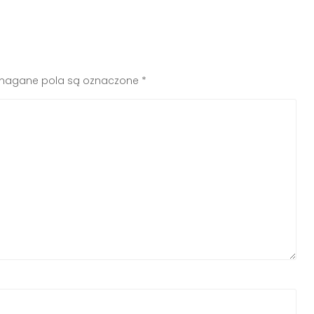
agane pola są oznaczone
*