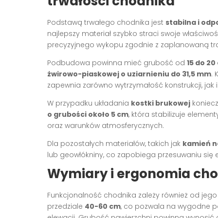
trwałości chodnika
Podstawą trwałego chodnika jest
stabilna i o
najlepszy materiał szybko straci swoje właściwo
precyzyjnego wykopu zgodnie z zaplanowaną tr
Podbudowa powinna mieć grubość od
15 do 20
żwirowo-piaskowej o uziarnieniu do 31,5 mm
.
zapewnia zarówno wytrzymałość konstrukcji, jak 
W przypadku układania
kostki brukowej
koniecz
o grubości około 5 cm
, która stabilizuje eleme
oraz warunków atmosferycznych.
Dla pozostałych materiałów, takich jak
kamień na
lub geowłókniny, co zapobiega przesuwaniu się
Wymiary i ergonomia cho
Funkcjonalność chodnika zależy również od jego
przedziale
40-60 cm
, co pozwala na wygodne po
elewacji. Grubość nawierzchni powinna wynosić