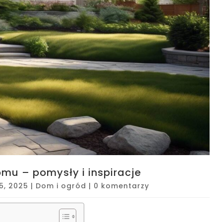
omu – pomysły i inspiracje
25, 2025
|
Dom i ogród
|
0 komentarzy