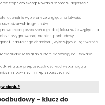
dem oraz stopniem skomplikowania montażu. Najczęściej
ateriał, chętnie wybierany ze względu na łatwość
y uszkodzonych fragmentów.
 nowoczesną przestrzeń o gładkiej fakturze. Ze względu na
obrze przygotowanej i stabilnej podbudowy.
ancji i naturalnego charakteru, wykazujący dużą trwałość
 samodzielne rozwiązania, które pozwalają na uzyskanie
podkreślające przepuszczalność wód, wspomagają
aniczenie powierzchni nieprzepuszczalnych.
 w cieniu?
podbudowy – klucz do