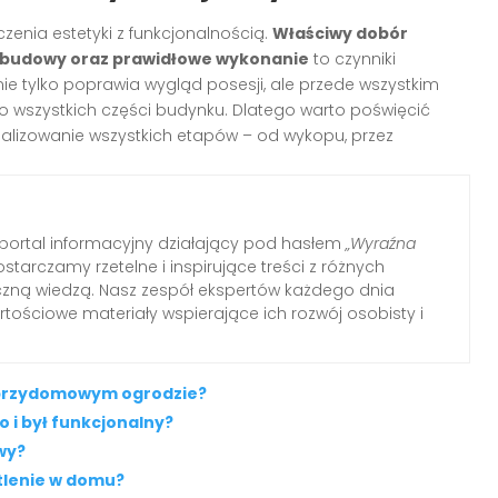
nia estetyki z funkcjonalnością.
Właściwy dobór
dbudowy oraz prawidłowe wykonanie
to czynniki
nie tylko poprawia wygląd posesji, ale przede wszystkim
 wszystkich części budynku. Dlatego warto poświęcić
alizowanie wszystkich etapów – od wykopu, przez
ortal informacyjny działający pod hasłem
„Wyraźna
ostarczamy rzetelne i inspirujące treści z różnych
tyczną wiedzą. Nasz zespół ekspertów każdego dnia
tościowe materiały wspierające ich rozwój osobisty i
w przydomowym ogrodzie?
o i był funkcjonalny?
wy?
etlenie w domu?