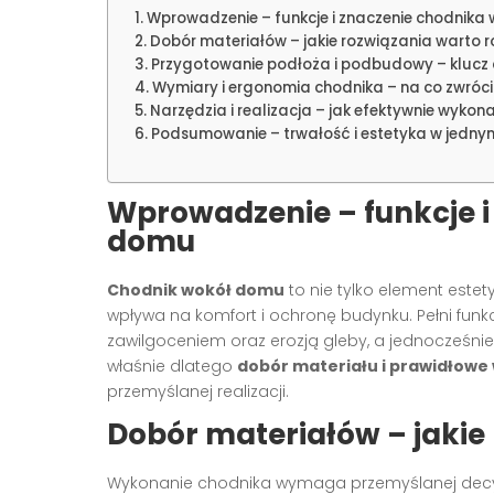
Wprowadzenie – funkcje i znaczenie chodnika
Dobór materiałów – jakie rozwiązania warto 
Przygotowanie podłoża i podbudowy – klucz 
Wymiary i ergonomia chodnika – na co zwró
Narzędzia i realizacja – jak efektywnie wykon
Podsumowanie – trwałość i estetyka w jedny
Wprowadzenie – funkcje i
domu
Chodnik wokół domu
to nie tylko element estet
wpływa na komfort i ochronę budynku. Pełni fu
zawilgoceniem oraz erozją gleby, a jednocześn
właśnie dlatego
dobór materiału i prawidłowe
przemyślanej realizacji.
Dobór materiałów – jakie
Wykonanie chodnika wymaga przemyślanej decy