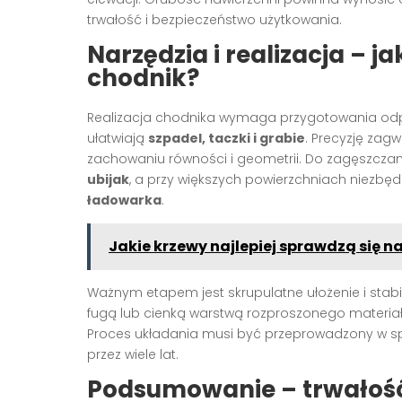
trwałość i bezpieczeństwo użytkowania.
Narzędzia i realizacja – 
chodnik?
Realizacja chodnika wymaga przygotowania odpo
ułatwiają
szpadel, taczki i grabie
. Precyzję zag
zachowaniu równości i geometrii. Do zagęszcza
ubijak
, a przy większych powierzchniach niezbę
ładowarka
.
Jakie krzewy najlepiej sprawdzą się 
Ważnym etapem jest skrupulatne ułożenie i stabi
fugą lub cienką warstwą rozproszonego materiału
Proces układania musi być przeprowadzony w sp
przez wiele lat.
Podsumowanie – trwałość