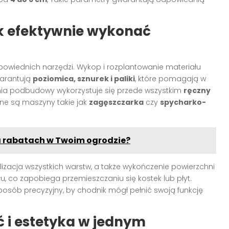
jak efektywnie wykonać
wiednich narzędzi. Wykop i rozplantowanie materiału
warantują
poziomica, sznurek i paliki
, które pomagają w
nia podbudowy wykorzystuje się przede wszystkim
ręczny
dne są maszyny takie jak
zagęszczarka
czy
spycharko-
na rabatach w Twoim ogrodzie?
lizacja wszystkich warstw, a także wykończenie powierzchni
, co zapobiega przemieszczaniu się kostek lub płyt.
osób precyzyjny, by chodnik mógł pełnić swoją funkcję
 i estetyka w jednym