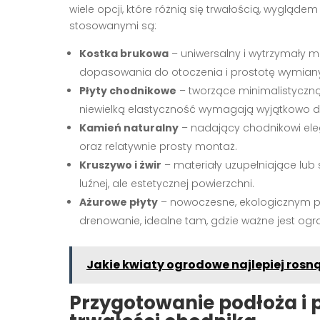
wiele opcji, które różnią się trwałością, wyglą
stosowanymi są:
Kostka brukowa
– uniwersalny i wytrzymały m
dopasowania do otoczenia i prostotę wymian
Płyty chodnikowe
– tworzące minimalistyczną,
niewielką elastyczność wymagają wyjątkowo d
Kamień naturalny
– nadający chodnikowi eleg
oraz relatywnie prosty montaż.
Kruszywo i żwir
– materiały uzupełniające lub
luźnej, ale estetycznej powierzchni.
Ażurowe płyty
– nowoczesne, ekologicznym 
drenowanie, idealne tam, gdzie ważne jest ogr
Jakie kwiaty ogrodowe najlepiej rosną
Przygotowanie podłoża i 