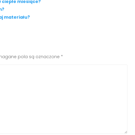
w ciepłe miesiące?
m?
aj materiału?
agane pola są oznaczone
*