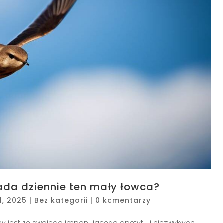
jada dziennie ten mały łowca?
11, 2025
|
Bez kategorii
|
0 komentarzy
nany jest ze swojego imponującego apetytu i niezwykłych