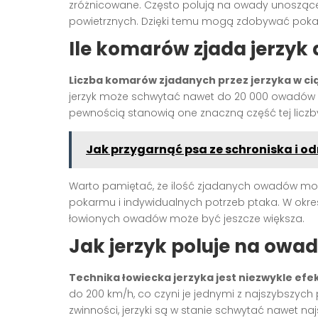
zróżnicowane. Często polują na owady unoszące 
powietrznych. Dzięki temu mogą zdobywać poka
Ile komarów zjada jerzyk 
Liczba komarów zjadanych przez jerzyka w c
jerzyk może schwytać nawet do 20 000 owadów dzi
pewnością stanowią one znaczną część tej liczb
Jak przygarnąć psa ze schroniska i o
Warto pamiętać, że ilość zjadanych owadów może
pokarmu i indywidualnych potrzeb ptaka. W okres
łowionych owadów może być jeszcze większa.
Jak jerzyk poluje na owa
Technika łowiecka jerzyka jest niezwykle ef
do 200 km/h, co czyni je jednymi z najszybszych p
zwinności, jerzyki są w stanie schwytać nawet n