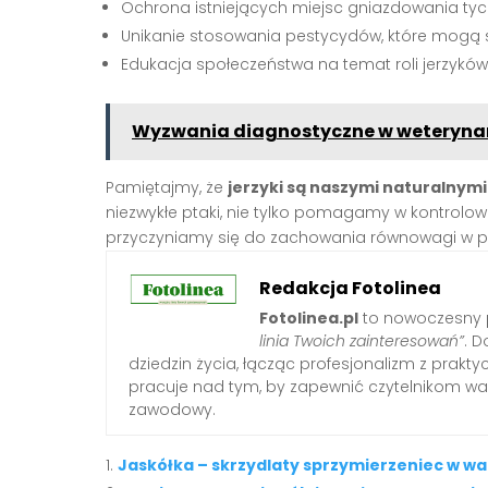
Ochrona istniejących miejsc gniazdowania ty
Unikanie stosowania pestycydów, które mogą s
Edukacja społeczeństwa na temat roli jerzykó
Wyzwania diagnostyczne w weteryna
Pamiętajmy, że
jerzyki są naszymi naturalnym
niezwykłe ptaki, nie tylko pomagamy w kontrolow
przyczyniamy się do zachowania równowagi w pr
Redakcja Fotolinea
Fotolinea.pl
to nowoczesny p
linia Twoich zainteresowań”
. D
dziedzin życia, łącząc profesjonalizm z prak
pracuje nad tym, by zapewnić czytelnikom war
zawodowy.
Jaskółka – skrzydlaty sprzymierzeniec w w