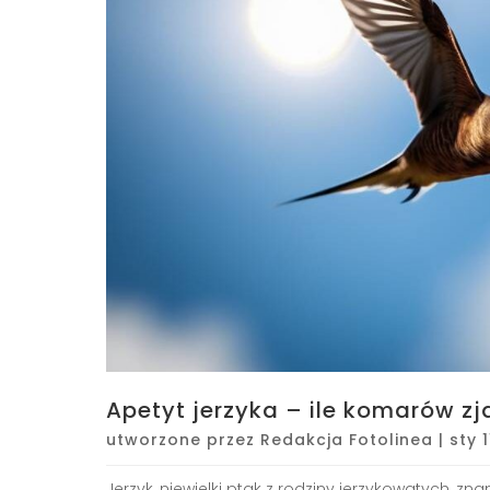
Apetyt jerzyka – ile komarów z
utworzone przez
Redakcja Fotolinea
|
sty 
Jerzyk, niewielki ptak z rodziny jerzykowatych, z