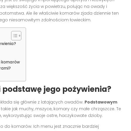
ędza większość życia w powietrzu, polując na owady i
potomstwa. Ale ile właściwie komarów zjada dziennie ten
a i jego niesamowitym zdolnościom łowieckim.
ywienia?
ji komarów
rami?
wi podstawę jego pożywienia?
 składa się głównie z latających owadów.
Podstawowym
, takie jak muchy, mszyce, komary czy małe chrząszcze. Te
ie, wykorzystując swoje ostre, haczykowate dzioby.
ylko do komarów. Ich menu jest znacznie bardziej