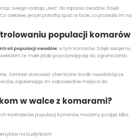
orząc swego rodzaju „sieć” do łapania owadów. Dzięki
Co ciekawe, jerzyki potrafią spać w locie, co pozwala im na
ntrolowaniu populacji komarów
ntroli populacji owadów
, w tym komarów. Dzięki swojemu
eckim, te małe ptaki przyczyniają się do ograniczania
mie. Zamiast stosować chemiczne środki owadobójcze,
owców, zapewniając im odpowiednie miejsca do
kom w walce z komarami?
lnych kontrolerów populacji komarów, możemy podjąć kilka
 jerzyków na budynkach