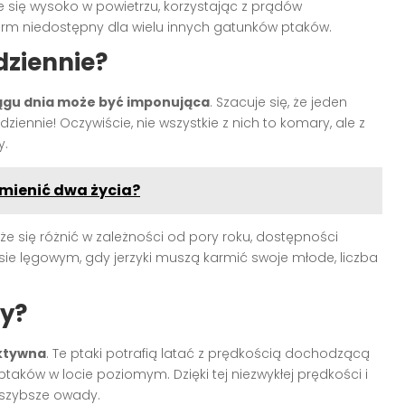
się wysoko w powietrzu, korzystając z prądów
rm niedostępny dla wielu innych gatunków ptaków.
dziennie?
iągu dnia może być imponująca
. Szacuje się, że jeden
ennie! Oczywiście, nie wszystkie z nich to komary, ale z
y.
dmienić dwa życia?
 się różnić w zależności od pory roku, dostępności
ie lęgowym, gdy jerzyki muszą karmić swoje młode, liczba
dy?
ektywna
. Te ptaki potrafią latać z prędkością dochodzącą
taków w locie poziomym. Dzięki tej niezwykłej prędkości i
ajszybsze owady.