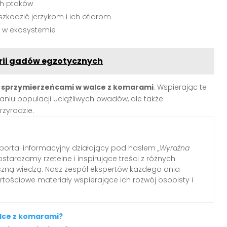
ch ptaków
zkodzić jerzykom i ich ofiarom
w w ekosystemie
rii gadów egzotycznych
i sprzymierzeńcami w walce z komarami
. Wspierając te
aniu populacji uciążliwych owadów, ale także
zyrodzie.
ortal informacyjny działający pod hasłem
„Wyraźna
ostarczamy rzetelne i inspirujące treści z różnych
tyczną wiedzą. Nasz zespół ekspertów każdego dnia
tościowe materiały wspierające ich rozwój osobisty i
alce z komarami?