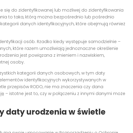
 się do zidentyfikowanej lub możliwej do zidentyfikowania
ania to taka, którą można bezpośrednio lub pośrednio
 kategorii danych identyfikacyjnych, które obejmują również
identyfikacji osób. Rzadko kiedy występuje samodzielnie –
nych, które razem umożliwiają jednoznaczne określenie
urodzenia jest powiązana z imieniem i nazwiskiem,
etnej osoby.
stkich kategorii danych osobowych, w tym daty
 elementów identyfikacyjnych wykorzystywanych w
ietle przepisów RODO, nie ma znaczenia czy dana
ę – istotne jest to, czy w połączeniu z innymi danymi może
 daty urodzenia w świetle
h ma swoje umocowanie w Rozporządzeniu o Ochronie