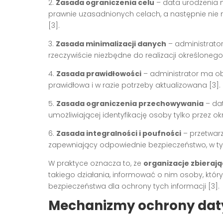
2.
Zasada ograniczenia celu
– data urodzenia m
prawnie uzasadnionych celach, a następnie nie
[3].
3.
Zasada minimalizacji danych
– administrator
rzeczywiście niezbędne do realizacji określonego 
4.
Zasada prawidłowości
– administrator ma ob
prawidłowa i w razie potrzeby aktualizowana [3].
5.
Zasada ograniczenia przechowywania
– da
umożliwiającej identyfikację osoby tylko przez ok
6.
Zasada integralności i poufności
– przetwar
zapewniający odpowiednie bezpieczeństwo, w t
W praktyce oznacza to, że
organizacje zbieraj
takiego działania, informować o nim osoby, któ
bezpieczeństwa dla ochrony tych informacji [3].
Mechanizmy ochrony daty