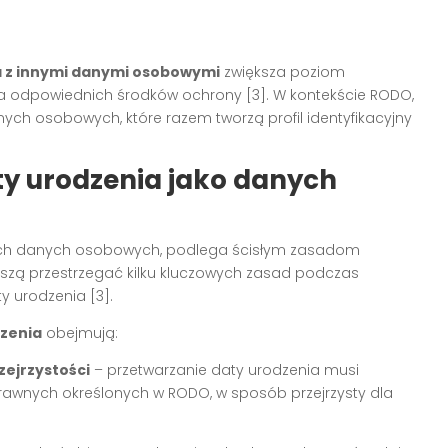
a z innymi danymi osobowymi
zwiększa poziom
 odpowiednich środków ochrony [3]. W kontekście RODO,
ych osobowych, które razem tworzą profil identyfikacyjny
ty urodzenia jako danych
nnych danych osobowych, podlega ścisłym zasadom
szą przestrzegać kilku kluczowych zasad podczas
y urodzenia [3].
zenia
obejmują:
zejrzystości
– przetwarzanie daty urodzenia musi
rawnych określonych w RODO, w sposób przejrzysty dla