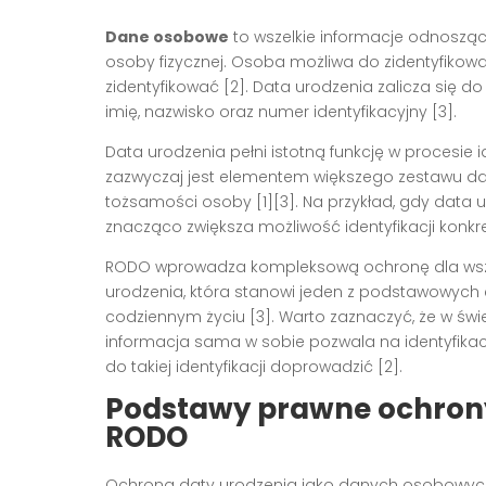
Dane osobowe
to wszelkie informacje odnoszące
osoby fizycznej. Osoba możliwa do zidentyfikow
zidentyfikować [2]. Data urodzenia zalicza się do
imię, nazwisko oraz numer identyfikacyjny [3].
Data urodzenia pełni istotną funkcję w procesie 
zazwyczaj jest elementem większego zestawu da
tożsamości osoby [1][3]. Na przykład, gdy data 
znacząco zwiększa możliwość identyfikacji konkr
RODO wprowadza kompleksową ochronę dla wszy
urodzenia, która stanowi jeden z podstawowych
codziennym życiu [3]. Warto zaznaczyć, że w św
informacja sama w sobie pozwala na identyfikacj
do takiej identyfikacji doprowadzić [2].
Podstawy prawne ochrony
RODO
Ochrona daty urodzenia jako danych osobowyc