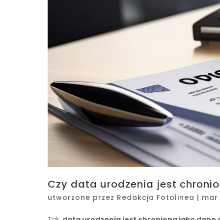
Czy data urodzenia jest chron
utworzone przez
Redakcja Fotolinea
|
mar 
Tak,
data urodzenia jest chroniona jako dane