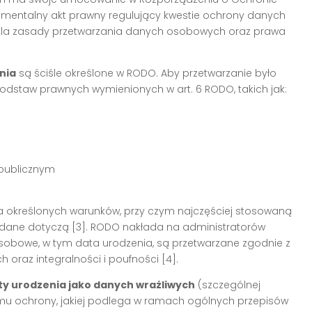
mentalny akt prawny regulujący kwestie ochrony danych
reśla zasady przetwarzania danych osobowych oraz prawa
nia
są ściśle określone w RODO. Aby przetwarzanie było
podstaw prawnych wymienionych w art. 6 RODO, takich jak:
 publicznym
]
a określonych warunków, przy czym najczęściej stosowaną
 dane dotyczą [3]. RODO nakłada na administratorów
obowe, w tym data urodzenia, są przetwarzane zgodnie z
 oraz integralności i poufności [4].
ty urodzenia jako danych wrażliwych
(szczególnej
iomu ochrony, jakiej podlega w ramach ogólnych przepisów