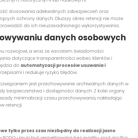
blicznym, historycznymi lub naukowymi.
zność stosowania adekwatnych zabezpieczeń oraz
czących ochrony danych. Dłuższy okres retencji nie może
prowadzić do ich nieuzasadnionego wykorzystywania.
chowywaniu danych osobowych
u rozwojowi, a wraz ze wzrostem świadomości
nia dotyczące transparentności wobec klientów i
zędzia do
automatyzacji procesów usuwania i
rzepisami i redukuje ryzyko błędów.
m rozwiązaniem jest przechowywanie archiwalnych danych w
dy bezpieczeństwa i dostępności danych. Z kolei organy
sady minimalizacji czasu przechowywania, nakładając
 retencji.
tylko przez czas niezbędny do realizacji jasno
ów RODO i musi być respektowana bez wyjątku, pod groźbą