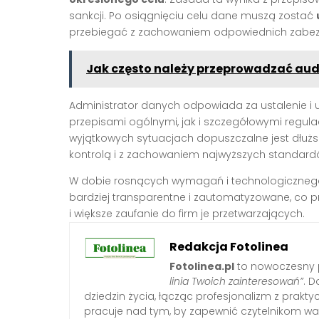
sankcji. Po osiągnięciu celu dane muszą zostać
przebiegać z zachowaniem odpowiednich zabez
Jak często należy przeprowadzać au
Administrator danych odpowiada za ustalenie i uz
przepisami ogólnymi, jak i szczegółowymi regul
wyjątkowych sytuacjach dopuszczalne jest dłuż
kontrolą i z zachowaniem najwyższych standard
W dobie rosnących wymagań i technologicznego
bardziej transparentne i zautomatyzowane, co pr
i większe zaufanie do firm je przetwarzających.
Redakcja Fotolinea
Fotolinea.pl
to nowoczesny p
linia Twoich zainteresowań”
. D
dziedzin życia, łącząc profesjonalizm z prak
pracuje nad tym, by zapewnić czytelnikom war