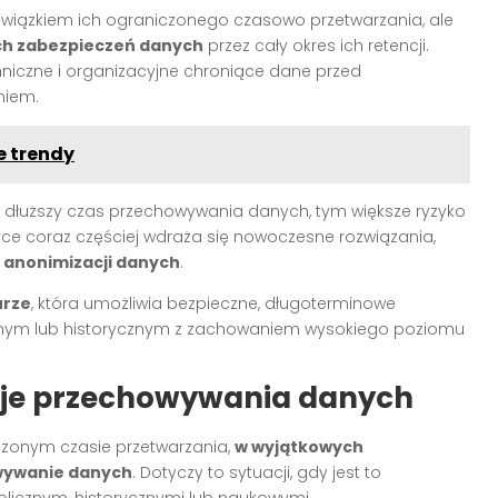
owiązkiem ich ograniczonego czasowo przetwarzania, ale
h zabezpieczeń danych
przez cały okres ich retencji.
niczne i organizacyjne chroniące dane przed
niem.
e trendy
m dłuższy czas przechowywania danych, tym większe ryzyko
yce coraz częściej wdraża się nowoczesne rozwiązania,
y
anonimizacji danych
.
urze
, która umożliwia bezpieczne, długoterminowe
lnym lub historycznym z zachowaniem wysokiego poziomu
acje przechowywania danych
zonym czasie przetwarzania,
w wyjątkowych
wywanie danych
. Dotyczy to sytuacji, gdy jest to