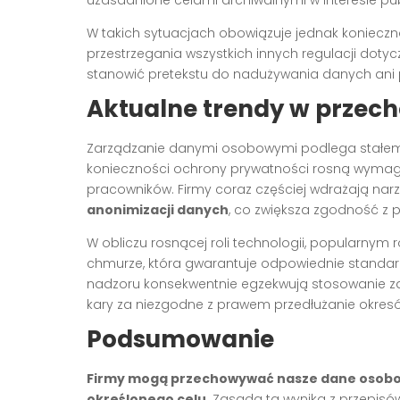
uzasadnione celami archiwalnymi w interesie pu
W takich sytuacjach obowiązuje jednak koniec
przestrzegania wszystkich innych regulacji doty
stanowić pretekstu do nadużywania danych ani 
Aktualne trendy w prze
Zarządzanie danymi osobowymi podlega stałem
konieczności ochrony prywatności rosną wymaga
pracowników. Firmy coraz częściej wdrażają nar
anonimizacji danych
, co zwiększa zgodność z p
W obliczu rosnącej roli technologii, popularny
chmurze, która gwarantuje odpowiednie standar
nadzoru konsekwentnie egzekwują stosowanie za
kary za niezgodne z prawem przedłużanie okresów
Podsumowanie
Firmy mogą przechowywać nasze dane osobowe 
określonego celu
. Zasada ta wynika z przepis