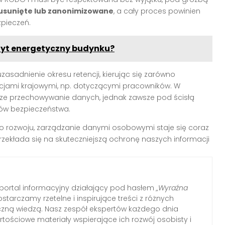
usunięte lub zanonimizowane
, a cały proces powinien
pieczeń.
dyt energetyczny budynku?
asadnienie okresu retencji, kierując się zarówno
acjami krajowymi, np. dotyczącymi pracowników. W
sze przechowywanie danych, jednak zawsze pod ścisłą
ów bezpieczeństwa.
 rozwoju, zarządzanie danymi osobowymi staje się coraz
zekłada się na skuteczniejszą ochronę naszych informacji
ortal informacyjny działający pod hasłem
„Wyraźna
ostarczamy rzetelne i inspirujące treści z różnych
tyczną wiedzą. Nasz zespół ekspertów każdego dnia
tościowe materiały wspierające ich rozwój osobisty i