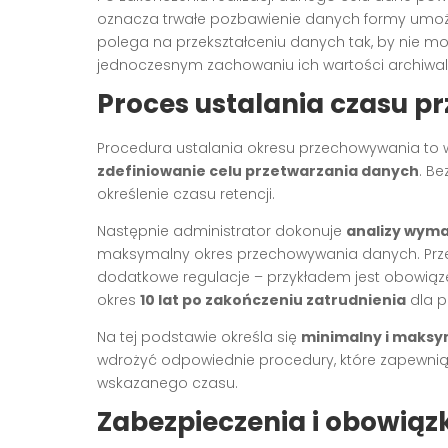
oznacza trwałe pozbawienie danych formy umożli
polega na przekształceniu danych tak, by nie mo
jednoczesnym zachowaniu ich wartości archiwalne
Proces ustalania czasu 
Procedura ustalania okresu przechowywania to w
zdefiniowanie celu przetwarzania danych
. Be
określenie czasu retencji.
Następnie administrator dokonuje
analizy wym
maksymalny okres przechowywania danych. Przep
dodatkowe regulacje – przykładem jest obowiąz
okres
10 lat po zakończeniu zatrudnienia
dla p
Na tej podstawie określa się
minimalny i maksy
wdrożyć odpowiednie procedury, które zapewni
wskazanego czasu.
Zabezpieczenia i obowiąz