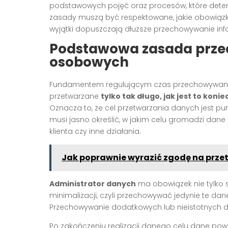
podstawowych pojęć oraz procesów, które determi
zasady muszą być respektowane, jakie obowiązk
wyjątki dopuszczają dłuższe przechowywanie info
Podstawowa zasada prz
osobowych
Fundamentem regulującym czas przechowywani
przetwarzane
tylko tak długo, jak jest to koni
Oznacza to, że cel przetwarzania danych jest pun
musi jasno określić, w jakim celu gromadzi dane 
klienta czy inne działania.
Jak poprawnie wyrazić zgodę na prze
Administrator danych
ma obowiązek nie tylko 
minimalizacji, czyli przechowywać jedynie te dan
Przechowywanie dodatkowych lub nieistotnych d
Po zakończeniu realizacji danego celu dane po