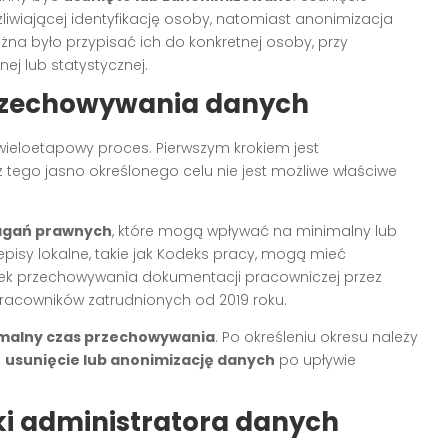
wiającej identyfikację osoby, natomiast anonimizacja
żna było przypisać ich do konkretnej osoby, przy
j lub statystycznej.
przechowywania danych
ieloetapowy proces. Pierwszym krokiem jest
z tego jasno określonego celu nie jest możliwe właściwe
agań prawnych
, które mogą wpływać na minimalny lub
isy lokalne, takie jak Kodeks pracy, mogą mieć
ek przechowywania dokumentacji pracowniczej przez
racowników zatrudnionych od 2019 roku.
malny czas przechowywania
. Po określeniu okresu należy
ą
usunięcie lub anonimizację danych
po upływie
ki administratora danych