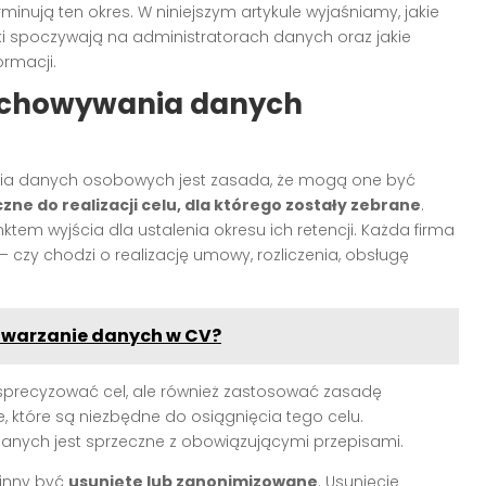
nują ten okres. W niniejszym artykule wyjaśniamy, jakie
i spoczywają na administratorach danych oraz jakie
rmacji.
echowywania danych
a danych osobowych jest zasada, że mogą one być
eczne do realizacji celu, dla którego zostały zebrane
.
ktem wyjścia dla ustalenia okresu ich retencji. Każda firma
– czy chodzi o realizację umowy, rozliczenia, obsługę
twarzanie danych w CV?
sprecyzować cel, ale również zastosować zasadę
e, które są niezbędne do osiągnięcia tego celu.
anych jest sprzeczne z obowiązującymi przepisami.
winny być
usunięte lub zanonimizowane
. Usunięcie