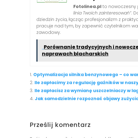
Fotolinea.pl
to nowoczesny p
linia Twoich zainteresowań”
. D
dziedzin życia, łącząc profesjonalizm z prak
pracuje nad tym, by zapewnić czytelnikom war
zawodowy.
Porównanie tradycyjnych i nowocz
naprawach blacharskich
Optymalizacja silnika benzynowego – co wa
Ile zapłacimy za regulację gaźników w nas
Ile zapłacisz za wymianę uszczelniaczy w l
Jak samodzielnie rozpoznać objawy zużyci
Prześlij komentarz