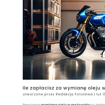
Ile zapłacisz za wymianę oleju
utworzone przez
Redakcja Fotolinea
|
lut 1
Regularna
wymiana oleju w motocyklu
to jeden