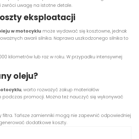
 zwróci uwagę na istotne detale.
szty eksploatacji
leju w motocyklu
może wydawać się kosztowne, jednak
ważnych awarii silnika. Naprawa uszkodzonego silnika to
00 kilometrów lub raz w roku. W przypadku intensywnej
ny oleju?
motocyklu
, warto rozważyć zakup materiałów
b podczas promocji. Można też nauczyć się wykonywać
y filtra. Tańsze zamienniki mogą nie zapewnić odpowiedniej
e generować dodatkowe koszty.