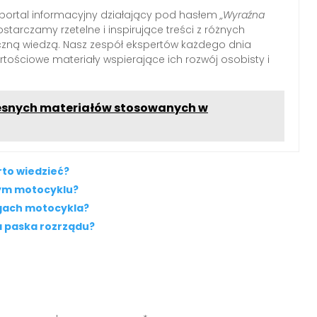
ortal informacyjny działający pod hasłem
„Wyraźna
ostarczamy rzetelne i inspirujące treści z różnych
tyczną wiedzą. Nasz zespół ekspertów każdego dnia
tościowe materiały wspierające ich rozwój osobisty i
esnych materiałów stosowanych w
rto wiedzieć?
zym motocyklu?
agach motocykla?
a paska rozrządu?