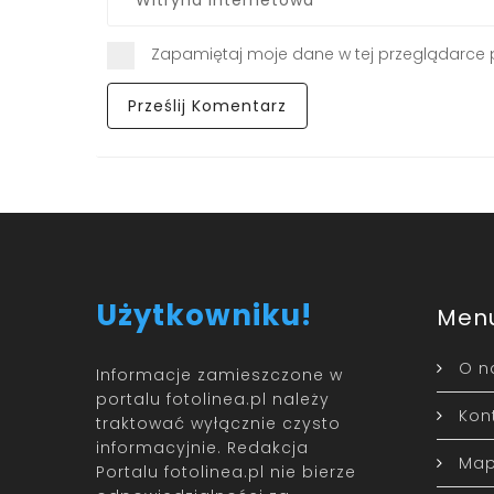
Zapamiętaj moje dane w tej przeglądarce 
Użytkowniku!
Men
O n
Informacje zamieszczone w
portalu fotolinea.pl należy
Kon
traktować wyłącznie czysto
informacyjnie. Redakcja
Map
Portalu fotolinea.pl nie bierze