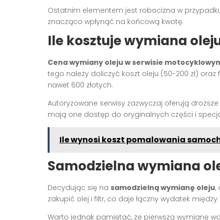
Ostatnim elementem jest robocizna w przypadku
znacząco wpłynąć na końcową kwotę.
Ile kosztuje wymiana oleju
Cena wymiany oleju w serwisie motocyklowy
tego należy doliczyć koszt oleju (50-200 zł) oraz 
nawet 600 złotych.
Autoryzowane serwisy zazwyczaj oferują droższe 
mają one dostęp do oryginalnych części i specja
Ile wynosi koszt pomalowania samoch
Samodzielna wymiana olej
Decydując się na
samodzielną wymianę oleju
,
zakupić olej i filtr, co daje łączny wydatek międ
Warto jednak pamiętać, że pierwszą wymianę 