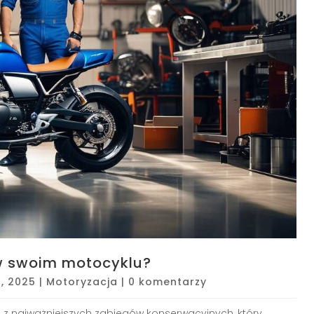
 w swoim motocyklu?
1, 2025
|
Motoryzacja
|
0 komentarzy
 z najważniejszych zabiegów konserwacyjnych, który