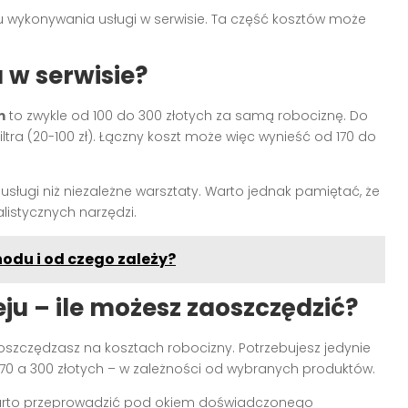
 wykonywania usługi w serwisie. Ta część kosztów może
 w serwisie?
m
to zwykle od 100 do 300 złotych za samą robociznę. Do
filtra (20-100 zł). Łączny koszt może więc wynieść od 170 do
usługi niż niezależne warsztaty. Warto jednak pamiętać, że
listycznych narzędzi.
odu i od czego zależy?
u – ile możesz zaoszczędzić?
 oszczędzasz na kosztach robocizny. Potrzebujesz jedynie
zy 70 a 300 złotych – w zależności od wybranych produktów.
warto przeprowadzić pod okiem doświadczonego