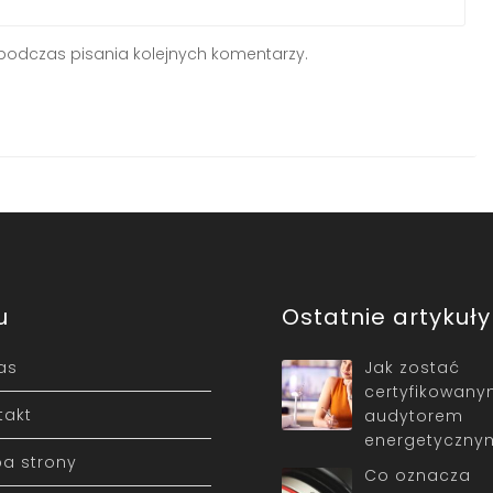
podczas pisania kolejnych komentarzy.
u
Ostatnie artykuły
as
Jak zostać
certyfikowan
takt
audytorem
energetyczny
a strony
Co oznacza