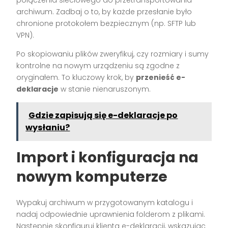
połączenia sieciowego do przetransportowania
archiwum. Zadbaj o to, by każde przesłanie było
chronione protokołem bezpiecznym (np. SFTP lub
VPN).
Po skopiowaniu plików zweryfikuj, czy rozmiary i sumy
kontrolne na nowym urządzeniu są zgodne z
oryginałem. To kluczowy krok, by
przenieść e-
deklaracje
w stanie nienaruszonym.
Gdzie zapisują się e-deklaracje po
wysłaniu?
Import i konfiguracja na
nowym komputerze
Wypakuj archiwum w przygotowanym katalogu i
nadaj odpowiednie uprawnienia folderom z plikami.
Następnie skonfiguruj klienta e-deklaracji, wskazując