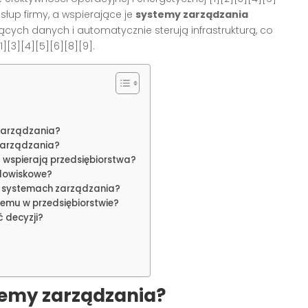
słup firmy, a wspierające je
systemy zarządzania
cych danych i automatycznie sterują infrastrukturą, co
][3][4][5][6][8][9].
 zarządzania?
zarządzania?
 wspierają przedsiębiorstwa?
odowiskowe?
w systemach zarządzania?
temu w przedsiębiorstwie?
 decyzji?
temy zarządzania?