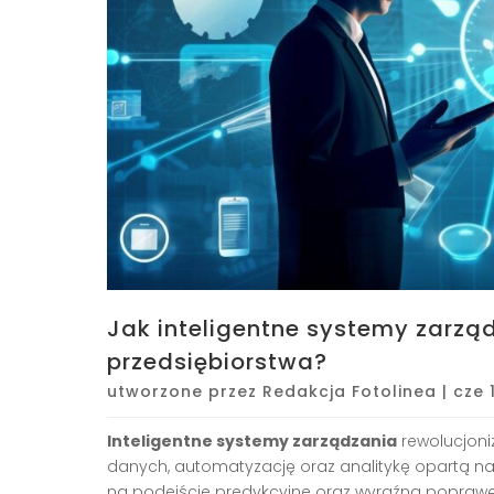
Jak inteligentne systemy zarzą
przedsiębiorstwa?
utworzone przez
Redakcja Fotolinea
|
cze 
Inteligentne systemy zarządzania
rewolucjoni
danych, automatyzację oraz analitykę opartą n
na podejście predykcyjne oraz wyraźną poprawę e