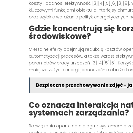
koszty i podnosi efektywność [3][4][5][6][8][9
kluczowymi funkcjami obiektu, a interfejsy chmu
oraz szybkie wdrażanie polityk energetycznych na
Gdzie koncentrują się kor
środowiskowe?
Mierzalne efekty obejmują redukcję kosztów opera
automatyzacji procesów, a także wzrost efektyw
parametrów pracy urządzeń [3][4][5][6]. Korzyś
mniejsze zużycie energii jednocześnie obniża kosz
Bezpieczne przechowywanie zdjęć - j
Co oznacza interakcja na
systemach zarządzania?
Rozwiązania oparte na dialogu z systemem prze
obsługę i przyspieszają pracę użytkowników, ob