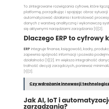
To zintegrowane rozwiązania cyfrowe, które łącz
platformę, porządkując i spajając obraz sytuacj
automatyzować działania i kontrolować procesy w
danych z warstwą analityczną i wykonawczą syst
się aktywnymi narzędziami zarządzania [1][2].
Dlaczego ERP to cyfrowy 
ERP
integruje finanse, księgowość, kadry, produkc
zapewnia spójność informacji i pozwala podejm
działalności [1][2]. Im większa integralność da
trafność decyzji zarządczych, ponieważ minimal
[1][2].
Czy wdrażanie innowacji technologicz
Jak AI, IoT i automatyzac
zarządzania?