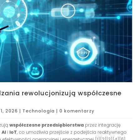
dzania rewolucjonizują współczesne
11, 2026
|
Technologia
|
0 komentarzy
zują
współczesne przedsiębiorstwa
przez integrację
a
AI
i
IoT
, co umożliwia przejście z podejścia reaktywnego
fektywności operacyjnej i energetycznej [1][2][3][4][6]