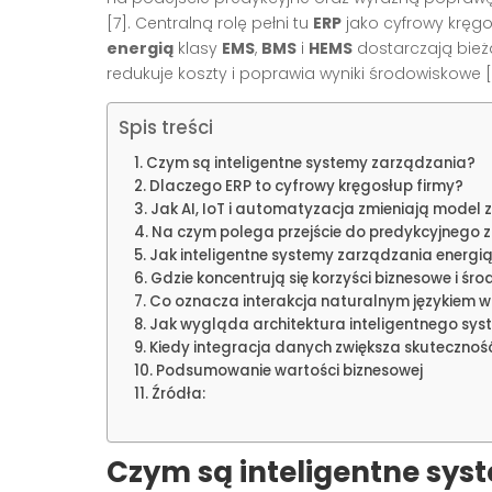
[7]. Centralną rolę pełni tu
ERP
jako cyfrowy kręgo
energią
klasy
EMS
,
BMS
i
HEMS
dostarczają bieżą
redukuje koszty i poprawia wyniki środowiskowe [1
Spis treści
Czym są inteligentne systemy zarządzania?
Dlaczego ERP to cyfrowy kręgosłup firmy?
Jak AI, IoT i automatyzacja zmieniają model
Na czym polega przejście do predykcyjnego 
Jak inteligentne systemy zarządzania energią
Gdzie koncentrują się korzyści biznesowe i śr
Co oznacza interakcja naturalnym językiem 
Jak wygląda architektura inteligentnego sys
Kiedy integracja danych zwiększa skuteczność
Podsumowanie wartości biznesowej
Źródła:
Czym są inteligentne sys