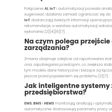
Połączenie
AI
,
IoT
i automatyzacji pozwala anali
sugerować działania zamiast ograniczać się do rea
IoT
dostarczają świeżych informacji operacyjny
rekomendacje, a warstwa automatyzacji wdraża
wykonania [2][4][6][7].
Na czym polega przejście
zarządzania?
Zmiana obejmuje odejście od raportowania sta
oraz zapobiegania przestojom, co zwiększa stabi
tym modelu dane historyczne i bieżące są łączone
jeszcze przed pojawieniem się problemu [2][7].
Jak inteligentne systemy
przedsiębiorstwa?
EMS
,
BMS
i
HEMS
monitorują, analizują i optymali
automatycznie dostosowują parametry pracy urz