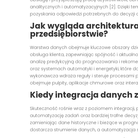
analitycznych i automatyzacyjnych [2]. Dzięki te
pozyskania odpowiedzi potrzebnych do decyzji op
Jak wygląda architektura
przedsiębiorstwie?
Warstwa danych obejmuje kluczowe obszary działal
obsługa klienta, zapewniając spójność i aktualno
analizę predykcyjną do prognozowania i rekomen
oraz systemach automatyki i energetyki, które d
wykonawcza wdraża reguły i steruje procesami p
obejmuje pulpity, aplikacje chmurowe oraz intera
Kiedy integracja danych 
Skuteczność rośnie wraz z poziomem integracji, 
automatyzację zadań oraz bardziej trafne decyzje 
zamieniając dane historyczne i bieżące w prog
dostarcza strumienie danych, a automatyzacja s