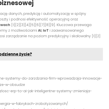
biznesowej
rację danych, predykcję i automatyzację w spójny
oszty i podnosi efektywność operacyjną oraz
twach
[1][2][3][4][5][6][7][8][9]. Kluczowa przewaga
formy z możliwościami
AI
,
IoT
i zaawansowanego
osi zarządzanie na poziom predykcyjny i skalowalny [1][2]
odzienne życie?
ligentne-systemy-do-zarzdzania-firm-wprowadzaja-innowacje-
sze-w-obsudze
szlosc-erp-to-ai-jak-inteligentne-systemy-zmieniaja-
energia-w-fabrykach-zrobotyzowanych/