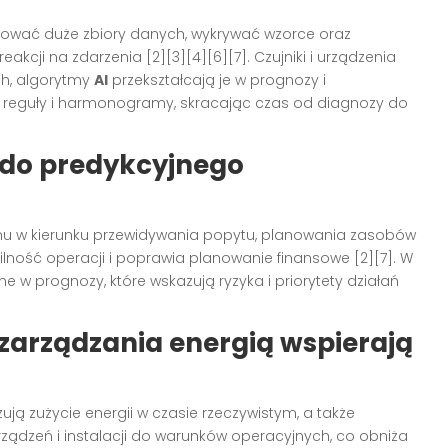
zować duże zbiory danych, wykrywać wzorce oraz
kcji na zdarzenia [2][3][4][6][7]. Czujniki i urządzenia
ch, algorytmy
AI
przekształcają je w prognozy i
 reguły i harmonogramy, skracając czas od diagnozy do
 do predykcyjnego
nu w kierunku przewidywania popytu, planowania zasobów
lność operacji i poprawia planowanie finansowe [2][7]. W
 w prognozy, które wskazują ryzyka i priorytety działań
 zarządzania energią wspierają
zują zużycie energii w czasie rzeczywistym, a także
ądzeń i instalacji do warunków operacyjnych, co obniża