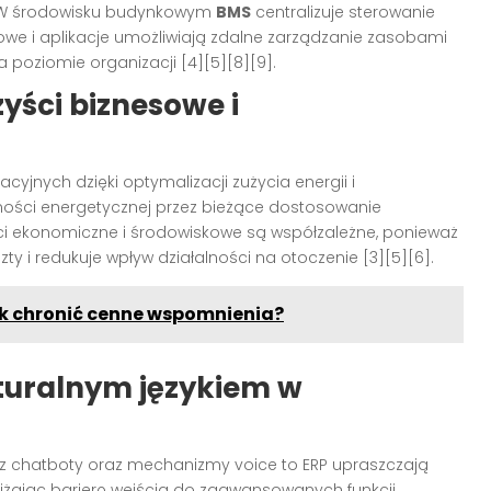
]. W środowisku budynkowym
BMS
centralizuje sterowanie
rowe i aplikacje umożliwiają zdalne zarządzanie zasobami
 poziomie organizacji [4][5][8][9].
zyści biznesowe i
cyjnych dzięki optymalizacji zużycia energii i
ności energetycznej przez bieżące dostosowanie
ci ekonomiczne i środowiskowe są współzależne, ponieważ
ty i redukuje wpływ działalności na otoczenie [3][5][6].
ak chronić cenne wspomnienia?
turalnym językiem w
z chatboty oraz mechanizmy voice to ERP upraszczają
niżając barierę wejścia do zaawansowanych funkcji