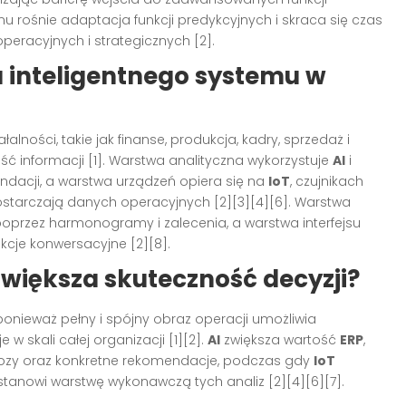
mu rośnie adaptacja funkcji predykcyjnych i skraca się czas
eracyjnych i strategicznych [2].
 inteligentnego systemu w
ności, takie jak finanse, produkcja, kadry, sprzedaż i
ść informacji [1]. Warstwa analityczna wykorzystuje
AI
i
dacji, a warstwa urządzeń opiera się na
IoT
, czujnikach
ostarczają danych operacyjnych [2][3][4][6]. Warstwa
oprzez harmonogramy i zalecenia, a warstwa interfejsu
kcje konwersacyjne [2][8].
zwiększa skuteczność decyzji?
ponieważ pełny i spójny obraz operacji umożliwia
w skali całej organizacji [1][2].
AI
zwiększa wartość
ERP
,
nozy oraz konkretne rekomendacje, podczas gdy
IoT
tanowi warstwę wykonawczą tych analiz [2][4][6][7].