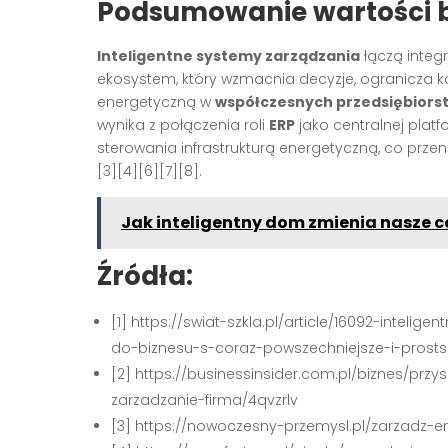
Podsumowanie wartości 
Inteligentne systemy zarządzania
łączą integ
ekosystem, który wzmacnia decyzje, ogranicza k
energetyczną w
współczesnych przedsiębiors
wynika z połączenia roli
ERP
jako centralnej plat
sterowania infrastrukturą energetyczną, co przen
[3][4][6][7][8].
Jak inteligentny dom zmienia nasze c
Źródła:
[1] https://swiat-szkla.pl/article/16092-inte
do-biznesu-s-coraz-powszechniejsze-i-prost
[2] https://businessinsider.com.pl/biznes/przy
zarzadzanie-firma/4qvzrlv
[3] https://nowoczesny-przemysl.pl/zarzadz-