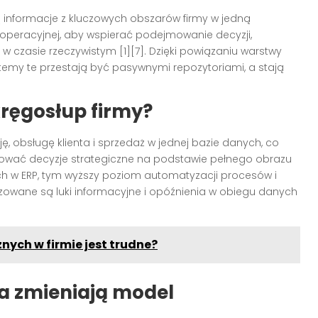
ą informacje z kluczowych obszarów firmy w jedną
i operacyjnej, aby wspierać podejmowanie decyzji,
 czasie rzeczywistym [1][7]. Dzięki powiązaniu warstwy
emy te przestają być pasywnymi repozytoriami, a stają
kręgosłup firmy?
ję, obsługę klienta i sprzedaż w jednej bazie danych, co
ować decyzje strategiczne na podstawie pełnego obrazu
nych w ERP, tym wyższy poziom automatyzacji procesów i
izowane są luki informacyjne i opóźnienia w obiegu danych
nych w firmie jest trudne?
ja zmieniają model