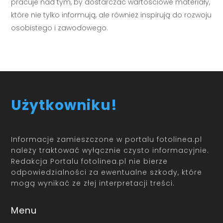
pracuje nad tym, by dostarczać wartościowe materiały,
które nie tylko informują, ale również inspirują do rozwoju
osobistego i zawodowego.
Użytkowniku!
Informacje zamieszczone w portalu fotolinea.pl
należy traktować wyłącznie czysto informacyjnie.
Redakcja Portalu fotolinea.pl nie bierze
odpowiedzialności za ewentualne szkody, które
mogą wynikać ze złej interpretacji treści.
Menu