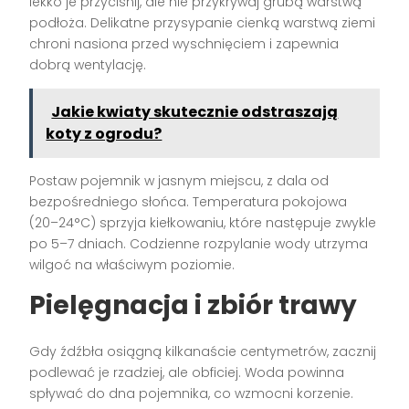
lekko je przyciśnij, ale nie przykrywaj grubą warstwą
podłoża. Delikatne przysypanie cienką warstwą ziemi
chroni nasiona przed wyschnięciem i zapewnia
dobrą wentylację.
Jakie kwiaty skutecznie odstraszają
koty z ogrodu?
Postaw pojemnik w jasnym miejscu, z dala od
bezpośredniego słońca. Temperatura pokojowa
(20–24°C) sprzyja kiełkowaniu, które następuje zwykle
po 5–7 dniach. Codzienne rozpylanie wody utrzyma
wilgoć na właściwym poziomie.
Pielęgnacja i zbiór trawy
Gdy źdźbła osiągną kilkanaście centymetrów, zacznij
podlewać je rzadziej, ale obficiej. Woda powinna
spływać do dna pojemnika, co wzmocni korzenie.