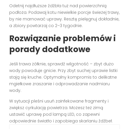
Odetnij najdłuższe źdźbła tuż nad powierzchnią
podłoża. Podawaj kotu niewielkie porcje świeżej trawy,
by nie marnować uprawy. Resztę pielęgnuj dokładnie,
a zbiory powtarzaj co 2–3 tygodnie.
Rozwiązanie problemów i
porady dodatkowe
Jeśli trawa żółknie, sprawdź wilgotność – zbyt dużo
wody powoduje gnicie. Przy zbyt suchej uprawie listki
stają się kruche. Optymalny kompromis to delikatne
mgiełkowe zraszanie i odprowadzanie nadmiaru
wody.
W sytuacji pleśni usuń zainfekowane fragmenty i
zwiększ cyrkulację powietrza. Możesz też zimą
ustawić uprawę pod lampą LED, co zapewni
odpowiednie światło i zapobiega skarlaniu źdźbeł.