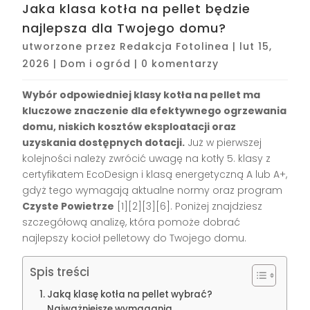
Jaka klasa kotła na pellet będzie
najlepsza dla Twojego domu?
utworzone przez
Redakcja Fotolinea
|
lut 15,
2026
|
Dom i ogród
|
0 komentarzy
Wybór odpowiedniej klasy kotła na pellet ma
kluczowe znaczenie dla efektywnego ogrzewania
domu, niskich kosztów eksploatacji oraz
uzyskania dostępnych dotacji.
Już w pierwszej
kolejności należy zwrócić uwagę na kotły 5. klasy z
certyfikatem EcoDesign i klasą energetyczną A lub A+,
gdyż tego wymagają aktualne normy oraz program
Czyste Powietrze
[1][2][3][6]. Poniżej znajdziesz
szczegółową analizę, która pomoże dobrać
najlepszy kocioł pelletowy do Twojego domu.
Spis treści
Jaką klasę kotła na pellet wybrać?
Najważniejsze wymagania