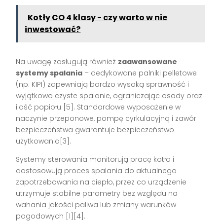
Kotły CO 4 klasy - czy warto w nie
inwestować?
Na uwagę zasługują również
zaawansowane
systemy spalania
– dedykowane palniki pelletowe
(np. KIPI) zapewniają bardzo wysoką sprawność i
wyjątkowo czyste spalanie, ograniczając osady oraz
ilość popiołu [5]. Standardowe wyposażenie w
naczynie przeponowe, pompę cyrkulacyjną i zawór
bezpieczeństwa gwarantuje bezpieczeństwo
użytkowania[3].
Systemy sterowania monitorują pracę kotła i
dostosowują proces spalania do aktualnego
zapotrzebowania na ciepło, przez co urządzenie
utrzymuje stabilne parametry bez względu na
wahania jakości paliwa lub zmiany warunków
pogodowych [1][4].