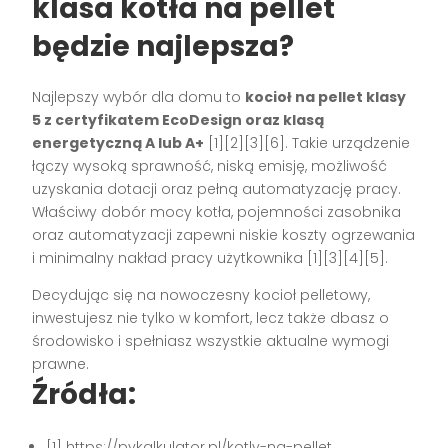
klasa kotła na pellet
będzie najlepsza?
Najlepszy wybór dla domu to
kocioł na pellet klasy
5 z certyfikatem EcoDesign oraz klasą
energetyczną A lub A+
[1][2][3][6]. Takie urządzenie
łączy wysoką sprawność, niską emisję, możliwość
uzyskania dotacji oraz pełną automatyzację pracy.
Właściwy dobór mocy kotła, pojemności zasobnika
oraz automatyzacji zapewni niskie koszty ogrzewania
i minimalny nakład pracy użytkownika [1][3][4][5].
Decydując się na nowoczesny kocioł pelletowy,
inwestujesz nie tylko w komfort, lecz także dbasz o
środowisko i spełniasz wszystkie aktualne wymogi
prawne.
Źródła:
[1] https://pvkalkulator.pl/kotly-na-pellet