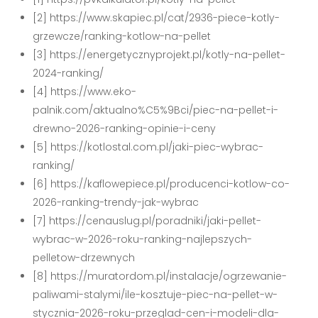
[2] https://www.skapiec.pl/cat/2936-piece-kotly-
grzewcze/ranking-kotlow-na-pellet
[3] https://energetycznyprojekt.pl/kotly-na-pellet-
2024-ranking/
[4] https://www.eko-
palnik.com/aktualno%C5%9Bci/piec-na-pellet-i-
drewno-2026-ranking-opinie-i-ceny
[5] https://kotlostal.com.pl/jaki-piec-wybrac-
ranking/
[6] https://kaflowepiece.pl/producenci-kotlow-co-
2026-ranking-trendy-jak-wybrac
[7] https://cenauslug.pl/poradniki/jaki-pellet-
wybrac-w-2026-roku-ranking-najlepszych-
pelletow-drzewnych
[8] https://muratordom.pl/instalacje/ogrzewanie-
paliwami-stalymi/ile-kosztuje-piec-na-pellet-w-
stycznia-2026-roku-przeglad-cen-i-modeli-dla-