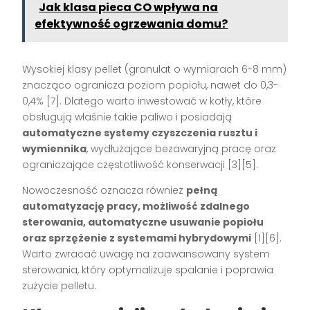
Jak klasa pieca CO wpływa na
efektywność ogrzewania domu?
Wysokiej klasy pellet (granulat o wymiarach 6-8 mm)
znacząco ogranicza poziom popiołu, nawet do 0,3-
0,4% [7]. Dlatego warto inwestować w kotły, które
obsługują właśnie takie paliwo i posiadają
automatyczne systemy czyszczenia rusztu i
wymiennika
, wydłużające bezawaryjną pracę oraz
ograniczające częstotliwość konserwacji [3][5].
Nowoczesność oznacza również
pełną
automatyzację pracy, możliwość zdalnego
sterowania, automatyczne usuwanie popiołu
oraz sprzężenie z systemami hybrydowymi
[1][6].
Warto zwracać uwagę na zaawansowany system
sterowania, który optymalizuje spalanie i poprawia
zużycie pelletu.