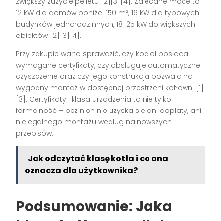
zwiększy zużycie pelletu [2][3][4]. Zalecane moce to
12 kW dla domów poniżej 150 m², 16 kW dla typowych
budynków jednorodzinnych, 18-25 kW do większych
obiektów [2][3][4].
Przy zakupie warto sprawdzić, czy kocioł posiada
wymagane certyfikaty, czy obsługuje automatyczne
czyszczenie oraz czy jego konstrukcja pozwala na
wygodny montaż w dostępnej przestrzeni kotłowni [1]
[3]. Certyfikaty i klasa urządzenia to nie tylko
formalność – bez nich nie uzyska się ani dopłaty, ani
nielegalnego montażu według najnowszych
przepisów.
Jak odczytać klasę kotła i co ona
oznacza dla użytkownika?
Podsumowanie: Jaka