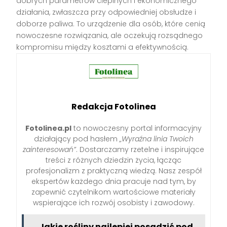
dobrych parametrów cieplnych i ekonomicznego
działania, zwłaszcza przy odpowiedniej obsłudze i
doborze paliwa. To urządzenie dla osób, które cenią
nowoczesne rozwiązania, ale oczekują rozsądnego
kompromisu między kosztami a efektywnością.
Redakcja Fotolinea
Fotolinea.pl
to nowoczesny portal informacyjny
działający pod hasłem
„Wyraźna linia Twoich
zainteresowań”
. Dostarczamy rzetelne i inspirujące
treści z różnych dziedzin życia, łącząc
profesjonalizm z praktyczną wiedzą. Nasz zespół
ekspertów każdego dnia pracuje nad tym, by
zapewnić czytelnikom wartościowe materiały
wspierające ich rozwój osobisty i zawodowy.
Jakie rośliny najlepiej posadzić pod