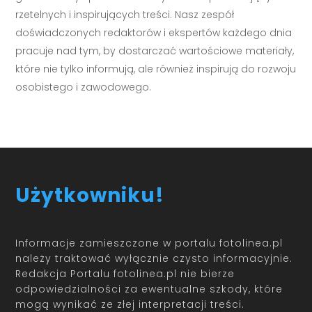
rzetelnych i inspirujących treści. Nasz zespół
doświadczonych redaktorów i ekspertów każdego dnia
pracuje nad tym, by dostarczać wartościowe materiały,
które nie tylko informują, ale również inspirują do rozwoju
osobistego i zawodowego.
Użytkowniku!
Informacje zamieszczone w portalu fotolinea.pl
należy traktować wyłącznie czysto informacyjnie.
Redakcja Portalu fotolinea.pl nie bierze
odpowiedzialności za ewentualne szkody, które
mogą wynikać ze złej interpretacji treści.