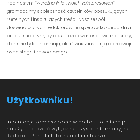
Pod hasłem
"Wyraźna linia Twoich zainteresowań"
gromadzimy społeczność czytelników poszukujących
rzetelnych i inspirujących treści. Nasz zespół
doświadczonych redaktorów i ekspertów każdego dnia
pracuje nad tym, by dostarczać wartościowe materiały,
które nie tylko informują, ale również inspirują do rozwoju
osobistego i zawodowego.
Użytkowniku!
Informacje zamieszczone w portalu fotolinea.pl
należy traktować wyłącznie czysto informacyjnie.
Redakcja Portalu fotolinea.pl nie bierze