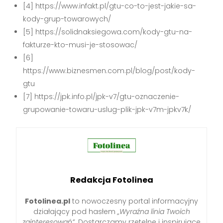
[4] https://www.infakt.pl/gtu-co-to-jest-jakie-sa-
kody-grup-towarowych/
[5] https://solidnaksiegowa.com/kody-gtu-na-
fakturze-kto-musi-je-stosowac/
[6]
https://www.biznesmen.com.pl/blog/post/kody-
gtu
[7] https://jpk.info.pl/jpk-v7/gtu-oznaczenie-
grupowanie-towaru-uslug-plik-jpk-v7m-jpkv7k/
Redakcja Fotolinea
Fotolinea.pl
to nowoczesny portal informacyjny
działający pod hasłem
„Wyraźna linia Twoich
zainteresowań”
. Dostarczamy rzetelne i inspirujące