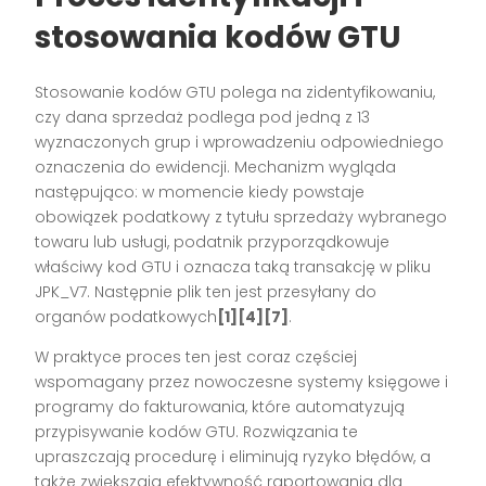
stosowania kodów GTU
Stosowanie kodów GTU polega na zidentyfikowaniu,
czy dana sprzedaż podlega pod jedną z 13
wyznaczonych grup i wprowadzeniu odpowiedniego
oznaczenia do ewidencji. Mechanizm wygląda
następująco: w momencie kiedy powstaje
obowiązek podatkowy z tytułu sprzedaży wybranego
towaru lub usługi, podatnik przyporządkowuje
właściwy kod GTU i oznacza taką transakcję w pliku
JPK_V7. Następnie plik ten jest przesyłany do
organów podatkowych
[1][4][7]
.
W praktyce proces ten jest coraz częściej
wspomagany przez nowoczesne systemy księgowe i
programy do fakturowania, które automatyzują
przypisywanie kodów GTU. Rozwiązania te
upraszczają procedurę i eliminują ryzyko błędów, a
także zwiększają efektywność raportowania dla