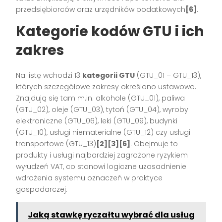
przedsiębiorców oraz urzędników podatkowych
[6]
.
Kategorie kodów GTU i ich
zakres
Na listę wchodzi 13
kategorii GTU
(GTU_01 – GTU_13),
których szczegółowe zakresy określono ustawowo.
Znajdują się tam m.in. alkohole (GTU_01), paliwa
(GTU_02), oleje (GTU_03), tytoń (GTU_04), wyroby
elektroniczne (GTU_06), leki (GTU_09), budynki
(GTU_10), usługi niematerialne (GTU_12) czy usługi
transportowe (GTU_13)
[2][3][6]
. Obejmuje to
produkty i usługi najbardziej zagrożone ryzykiem
wyłudzeń VAT, co stanowi logiczne uzasadnienie
wdrożenia systemu oznaczeń w praktyce
gospodarczej.
Jaką stawkę ryczałtu wybrać dla usług