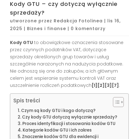
Kody GTU – czy dotyczą wyłącznie
sprzedaży?
utworzone przez
Redakcja Fotolinea
|
lis 16,
2025
|
Biznes i finanse
|
0 komentarzy
Kody GTU
to obowiązkowe oznaczenia stosowane
przez czynnych podatników VAT, dotyczące
sprzedaży określonych grup towarów i usług
szczególnie narażonych na nadużycia podatkowe.
Nie odnoszą się one do zakupów, a ich głównym
celem jest wspieranie systemu kontroli VAT oraz
uszczelnienie rozliczeń podatkowych
[1][2][3][7]
.
Spis treści
Czym są kody GTU i kogo dotyczą?
Czy kody GTU dotyczą wyłącznie sprzedaży?
Proces identyfikacji i stosowania kodów GTU
Kategorie kodów GTU i ich zakres
Znaczenie kodów GTU dla ewidencji i