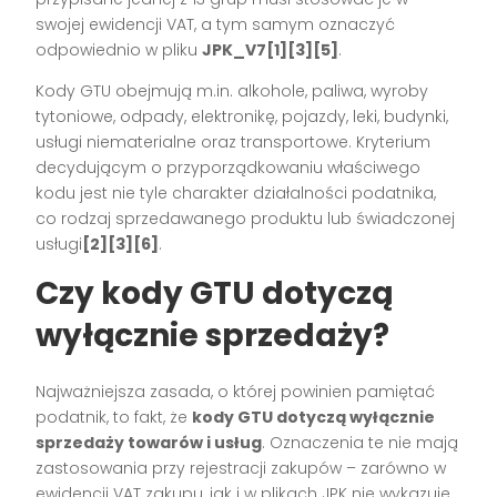
swojej ewidencji VAT, a tym samym oznaczyć
odpowiednio w pliku
JPK_V7
[1][3][5]
.
Kody GTU obejmują m.in. alkohole, paliwa, wyroby
tytoniowe, odpady, elektronikę, pojazdy, leki, budynki,
usługi niematerialne oraz transportowe. Kryterium
decydującym o przyporządkowaniu właściwego
kodu jest nie tyle charakter działalności podatnika,
co rodzaj sprzedawanego produktu lub świadczonej
usługi
[2][3][6]
.
Czy kody GTU dotyczą
wyłącznie sprzedaży?
Najważniejsza zasada, o której powinien pamiętać
podatnik, to fakt, że
kody GTU dotyczą wyłącznie
sprzedaży towarów i usług
. Oznaczenia te nie mają
zastosowania przy rejestracji zakupów – zarówno w
ewidencji VAT zakupu, jak i w plikach JPK nie wykazuje