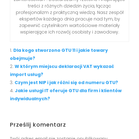
treści z różnych dziedzin życia, łącząc
profesjonalizm z praktyczną wiedzą. Nasz zespół
ekspertów każdego dnia pracuje nad tym, by
zapewnić czytelnikom wartościowe materiały
wspierające ich rozwój osobisty i zawodowy.
Dla kogo stworzono GTU 11 i jakie towary
obejmuje?
W którym miejscu deklaracji VAT wykazać
import usług?
Czym jest NIP i jak różni się od numeru GTU?
Jakie usługi IT oferuje GTU dla firm i klientów
indywidualnych?
Prześlij komentarz
Twój adres email nie zostanie opublikowany.