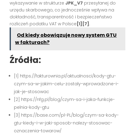
wykazywanie w strukturze
JPK_V7
przesyłanej do
urzędu skarbowego, co jednocześnie wpływa na
dokładność, transparentność i bezpieczeństwo
rozliczeń podatku VAT w Polsce
[1][7]
.
Od kiedy obowiązuje nowy system GTU
w fakturach?
Źródła:
[1] https://fakturownia.pl/aktualnosci/kody-gtu-
czym-sa-w-jakim-celu-zostaly-wprowadzone-i-
jak-je-stosowac
[2] https://nfg.pl/blog/czym-sa-i-jaka-funkcje-
pelnia-kody-gtu
[3] https://base.com/pl-PL/blog/czym-sa-kody-
gtu-kiedy-i-w-jaki-sposob-nalezy-stosowac-
oznaczenia-towarow/