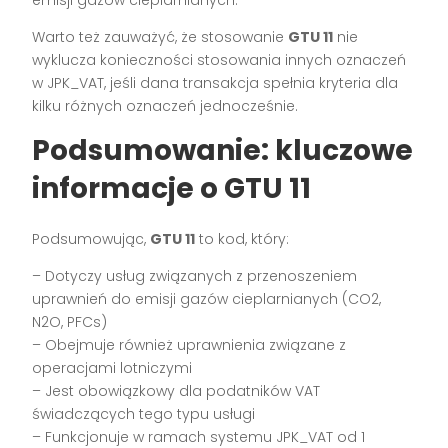
emisji gazów cieplarnianych.
Warto też zauważyć, że stosowanie
GTU 11
nie
wyklucza konieczności stosowania innych oznaczeń
w JPK_VAT, jeśli dana transakcja spełnia kryteria dla
kilku różnych oznaczeń jednocześnie.
Podsumowanie: kluczowe
informacje o GTU 11
Podsumowując,
GTU 11
to kod, który:
– Dotyczy usług związanych z przenoszeniem
uprawnień do emisji gazów cieplarnianych (CO2,
N2O, PFCs)
– Obejmuje również uprawnienia związane z
operacjami lotniczymi
– Jest obowiązkowy dla podatników VAT
świadczących tego typu usługi
– Funkcjonuje w ramach systemu JPK_VAT od 1