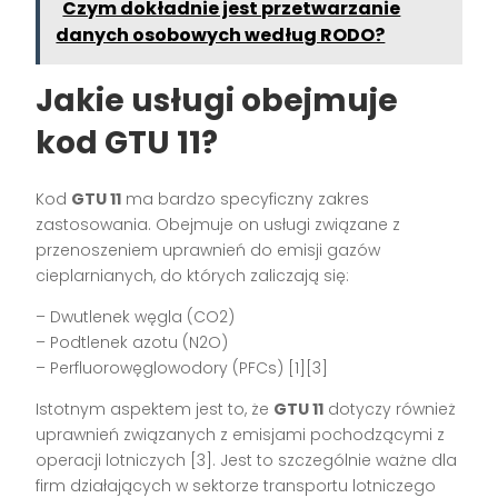
Czym dokładnie jest przetwarzanie
danych osobowych według RODO?
Jakie usługi obejmuje
kod GTU 11?
Kod
GTU 11
ma bardzo specyficzny zakres
zastosowania. Obejmuje on usługi związane z
przenoszeniem uprawnień do emisji gazów
cieplarnianych, do których zaliczają się:
– Dwutlenek węgla (CO2)
– Podtlenek azotu (N2O)
– Perfluorowęglowodory (PFCs) [1][3]
Istotnym aspektem jest to, że
GTU 11
dotyczy również
uprawnień związanych z emisjami pochodzącymi z
operacji lotniczych [3]. Jest to szczególnie ważne dla
firm działających w sektorze transportu lotniczego