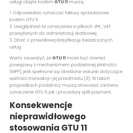
usługi objęte kodem
GTU 11
muszą:
1. Odpowiednio oznaczać faktury sprzedażowe
kodem GTU 11
2. Uwzględniać te oznaczenia w plikach JPK_VAT
przesyłanych do administracji skarbowej
3. Dbać o prawidłową klasyfikację świadczonych
usług
Warto zauważyć, że
GTU 11
może być również
powiązany z mechanizmem podzielonej płatności
(MPP), jeśli spełnione są określone warunki dotyczące
wartości transakcji i jej przedmiotu [3]. W takich
przypadkach podatnicy muszą stosować zarówno
oznaczenie GTU 11, jak i procedurę split payment.
Konsekwencje
nieprawidłowego
stosowania GTU 11