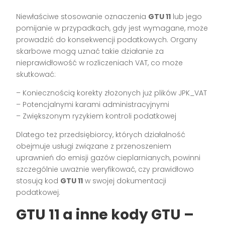
Niewłaściwe stosowanie oznaczenia
GTU 11
lub jego
pomijanie w przypadkach, gdy jest wymagane, może
prowadzić do konsekwencji podatkowych. Organy
skarbowe mogą uznać takie działanie za
nieprawidłowość w rozliczeniach VAT, co może
skutkować:
– Koniecznością korekty złożonych już plików JPK_VAT
– Potencjalnymi karami administracyjnymi
– Zwiększonym ryzykiem kontroli podatkowej
Dlatego też przedsiębiorcy, których działalność
obejmuje usługi związane z przenoszeniem
uprawnień do emisji gazów cieplarnianych, powinni
szczególnie uważnie weryfikować, czy prawidłowo
stosują kod
GTU 11
w swojej dokumentacji
podatkowej.
GTU 11 a inne kody GTU –