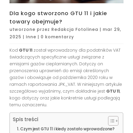
Dla kogo stworzono GTU 11 i jakie
towary obejmuje?
utworzone przez
Redakcja Fotolinea
|
mar 29,
2025
|
Inne
|
0 komentarzy
Kod
GTU 11
został wprowadzony dla podatników VAT
świadczących specyficzne usługi związane z
emisjami gazów cieplarnianych. Dotyczy on
przenoszenia uprawnień do emisji określonych
gazów i obowiązuje od października 2020 roku w
ramach raportowania JPK_VAT. W niniejszym artykule
szczegółowo wyjaśnimy, czym dokładnie jest
GTU 11
,
kogo dotyczy oraz jakie konkretnie usługi podlegają
temu oznaczeniu.
Spis treści
Czym jest GTU 11 i kiedy zostało wprowadzone?