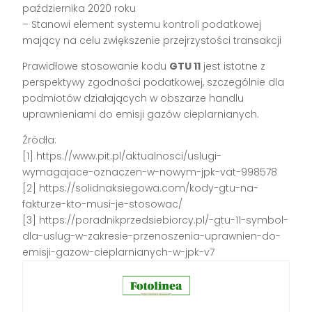
października 2020 roku
– Stanowi element systemu kontroli podatkowej
mający na celu zwiększenie przejrzystości transakcji
Prawidłowe stosowanie kodu
GTU 11
jest istotne z
perspektywy zgodności podatkowej, szczególnie dla
podmiotów działających w obszarze handlu
uprawnieniami do emisji gazów cieplarnianych.
Źródła:
[1] https://www.pit.pl/aktualnosci/uslugi-
wymagajace-oznaczen-w-nowym-jpk-vat-998578
[2] https://solidnaksiegowa.com/kody-gtu-na-
fakturze-kto-musi-je-stosowac/
[3] https://poradnikprzedsiebiorcy.pl/-gtu-11-symbol-
dla-uslug-w-zakresie-przenoszenia-uprawnien-do-
emisji-gazow-cieplarnianych-w-jpk-v7