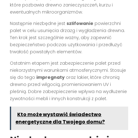
które pozbawia drewno zanieczyszczeń, kurzu i
ewentualnych mikroorganizmów.
Następnie niezbędne jest
szlifowanie
powierzchni
palet w celu usunięcia drzazg i wygładzenia drewna.
Ten krok jest szczególnie ważny, aby zapewnić
bezpieczeństwo podczas użytkowania i przedłużyć
trwałość powstałych elementów.
Ostatnim etapem jest zabezpieczenie palet przed
niekorzystnymi warunkami atmosferycznymi. Stosuje
się do tego
impregnaty
oraz lakier, które chronią
drewno przed wilgocią, promieniowaniem UV i
pleśnią. Dobre zabezpieczenie wpływa na wydłużenie
żywotności mebli i innych konstrukcji z palet.
Kto może wystawić świadectwo
energetyczne dla Twojego domu?