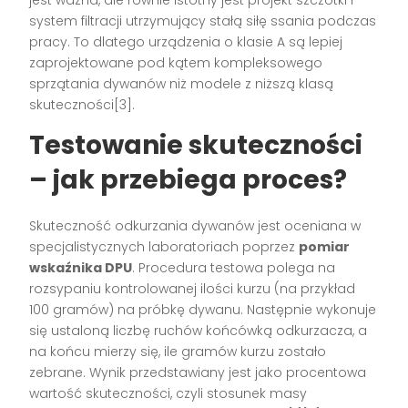
jest ważna, ale równie istotny jest projekt szczotki i
system filtracji utrzymujący stałą siłę ssania podczas
pracy. To dlatego urządzenia o klasie A są lepiej
zaprojektowane pod kątem kompleksowego
sprzątania dywanów niż modele z niższą klasą
skuteczności[3].
Testowanie skuteczności
– jak przebiega proces?
Skuteczność odkurzania dywanów jest oceniana w
specjalistycznych laboratoriach poprzez
pomiar
wskaźnika DPU
. Procedura testowa polega na
rozsypaniu kontrolowanej ilości kurzu (na przykład
100 gramów) na próbkę dywanu. Następnie wykonuje
się ustaloną liczbę ruchów końcówką odkurzacza, a
na końcu mierzy się, ile gramów kurzu zostało
zebrane. Wynik przedstawiany jest jako procentowa
wartość skuteczności, czyli stosunek masy