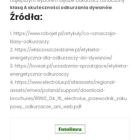
najlepszym wyborem będzie odkurzacz oznaczony
klasą A skuteczności odkurzania dywanów
.
Źródła:
https://www.robojet.pl/artykuly/co-oznaczaja-
klasy-odkurzaczy
https://wlaczoszczedzanie.pl/etykieta-
energetyczna-dla-odkurzaczy-do-dywanow/
https://loveair.pl/urzadzenia-sprzatajace/etykieta-
energetyczna-odkurzaczy
https://www.electrolux.pl/siteassets/regional-
assets/emea/poland/support/download-
brochures/8950_04_15_electrolux_przewodnik_zaku
powy_odkurzacze_ani_web.pdf