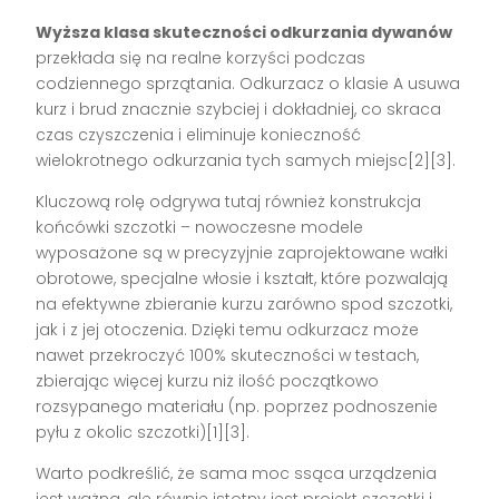
Wyższa klasa skuteczności odkurzania dywanów
przekłada się na realne korzyści podczas
codziennego sprzątania. Odkurzacz o klasie A usuwa
kurz i brud znacznie szybciej i dokładniej, co skraca
czas czyszczenia i eliminuje konieczność
wielokrotnego odkurzania tych samych miejsc[2][3].
Kluczową rolę odgrywa tutaj również konstrukcja
końcówki szczotki – nowoczesne modele
wyposażone są w precyzyjnie zaprojektowane wałki
obrotowe, specjalne włosie i kształt, które pozwalają
na efektywne zbieranie kurzu zarówno spod szczotki,
jak i z jej otoczenia. Dzięki temu odkurzacz może
nawet przekroczyć 100% skuteczności w testach,
zbierając więcej kurzu niż ilość początkowo
rozsypanego materiału (np. poprzez podnoszenie
pyłu z okolic szczotki)[1][3].
Warto podkreślić, że sama moc ssąca urządzenia