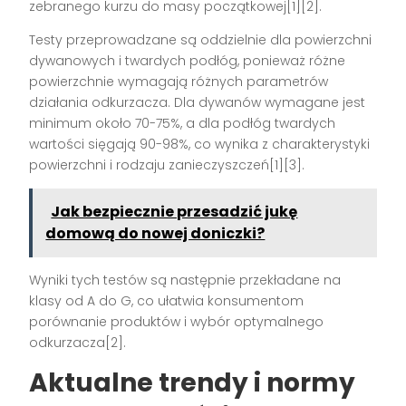
zebranego kurzu do masy początkowej[1][2].
Testy przeprowadzane są oddzielnie dla powierzchni
dywanowych i twardych podłóg, ponieważ różne
powierzchnie wymagają różnych parametrów
działania odkurzacza. Dla dywanów wymagane jest
minimum około 70-75%, a dla podłóg twardych
wartości sięgają 90-98%, co wynika z charakterystyki
powierzchni i rodzaju zanieczyszczeń[1][3].
Jak bezpiecznie przesadzić jukę
domową do nowej doniczki?
Wyniki tych testów są następnie przekładane na
klasy od A do G, co ułatwia konsumentom
porównanie produktów i wybór optymalnego
odkurzacza[2].
Aktualne trendy i normy