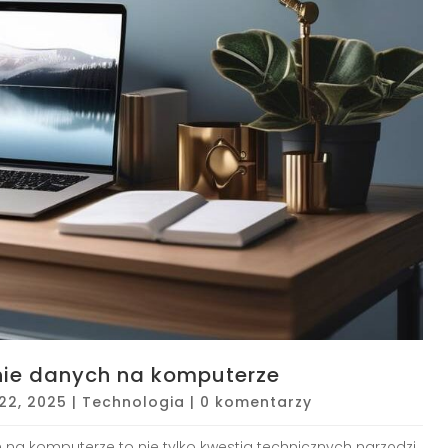
nie danych na komputerze
22, 2025
|
Technologia
|
0 komentarzy
h
na komputerze to nie tylko kwestia technicznych narzędzi,