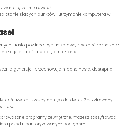
y warto ją zainstalować?
 załatanie słabych punktów i utrzymanie komputera w
aseł
ych. Hasło powinno być unikatowe, zawierać różne znaki i
 będzie je złamać metodą brute-force.
ycznie generuje i przechowuje mocne hasła, dostępne
gdy ktoś uzyska fizyczny dostęp do dysku. Zaszyfrowany
artość.
sprawdzone programy zewnętrzne, możesz zaszyfrować
ariera przed nieautoryzowanym dostępem.