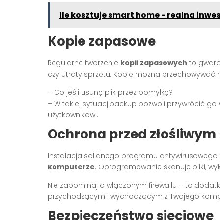
Ile kosztuje smart home - realna inwe
Kopie zapasowe
Regularne tworzenie
kopii zapasowych
to gwara
czy utraty sprzętu. Kopię można przechowywać 
– Co jeśli usunę plik przez pomyłkę?
– W takiej sytuacjibackup pozwoli przywrócić go
użytkownikowi.
Ochrona przed złośliwy
Instalacja solidnego programu antywirusowego
komputerze
. Oprogramowanie skanuje pliki, wy
Nie zapominaj o włączonym firewallu – to doda
przychodzącym i wychodzącym z Twojego komp
Bezpieczeństwo sieciowe