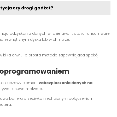
stycja czy drogi gadżet?
ncja odzyskania danych w razie awarii, ataku ransomware
na zewnętrznym dysku lub w chmurze.
 w kilka chwil. To prosta metoda zapewniająca spokój
m oprogramowaniem
 to kluczowy element
zabezpieczenia danych na
krywa i usuwa malware.
tkowa bariera przeciwko niechcianym połączeniom
utera.