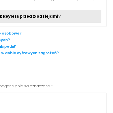
k keyless przed złodziejami?
ne osobowe?
nych?
kipedii?
 w dobie cyfrowych zagrożeń?
agane pola są oznaczone
*