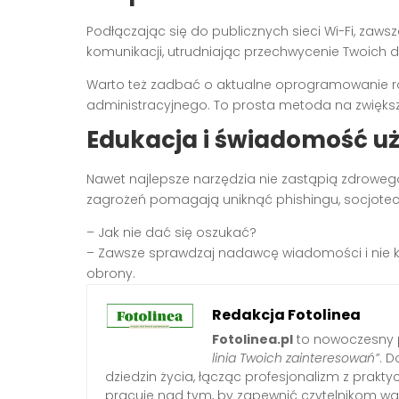
Podłączając się do publicznych sieci Wi-Fi, zawsz
komunikacji, utrudniając przechwycenie Twoich d
Warto też zadbać o aktualne oprogramowanie r
administracyjnego. To prosta metoda na zwięks
Edukacja i świadomość u
Nawet najlepsze narzędzia nie zastąpią zdrowego
zagrożeń pomagają uniknąć phishingu, socjotech
– Jak nie dać się oszukać?
– Zawsze sprawdzaj nadawcę wiadomości i nie klik
obrony.
Redakcja Fotolinea
Fotolinea.pl
to nowoczesny p
linia Twoich zainteresowań”
. D
dziedzin życia, łącząc profesjonalizm z prak
pracuje nad tym, by zapewnić czytelnikom war