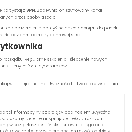
e korzystaj z
VPN
. Zapewnia on szyfrowany kanał
anych przez osoby trzecie.
outera oraz zmienić domyślne hasło dostępu do panelu
zenie poziomu ochrony domowej sieci.
żytkownika
 rozsądku. Regularne szkolenia i śledzenie nowych
niki i innych form cyberataków.
aj w podejrzane linki. Uważność to Twoja pierwsza linia
ortal informacyjny działający pod hasłem
„Wyraźna
ostarczamy rzetelne i inspirujące treści z różnych
tyczną wiedzą. Nasz zespół ekspertów każdego dnia
tościowe materiały wspierające ich rozwój osobisty i