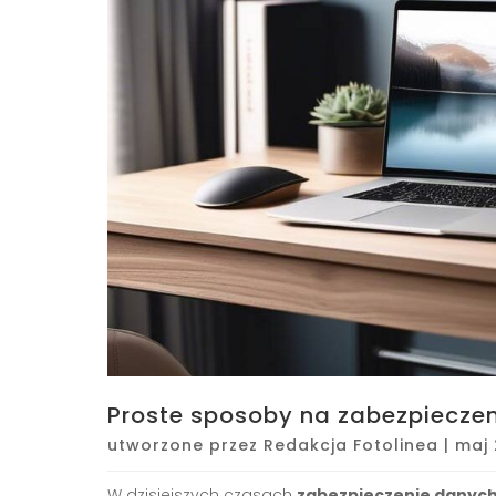
Proste sposoby na zabezpiecze
utworzone przez
Redakcja Fotolinea
|
maj 
W dzisiejszych czasach
zabezpieczenie danyc