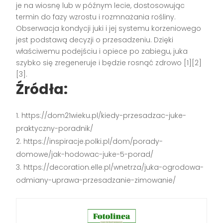
je na wiosnę lub w późnym lecie, dostosowując
termin do fazy wzrostu i rozmnażania rośliny.
Obserwacja kondycji juki i jej systemu korzeniowego
jest podstawą decyzji o przesadzeniu. Dzięki
właściwemu podejściu i opiece po zabiegu, juka
szybko się zregeneruje i będzie rosnąć zdrowo [1][2]
[3].
Źródła:
https://dom21wieku.pl/kiedy-przesadzac-juke-
praktyczny-poradnik/
https://inspiracje.polki.pl/dom/porady-
domowe/jak-hodowac-juke-5-porad/
https://decoration.elle.pl/wnetrza/juka-ogrodowa-
odmiany-uprawa-przesadzanie-zimowanie/