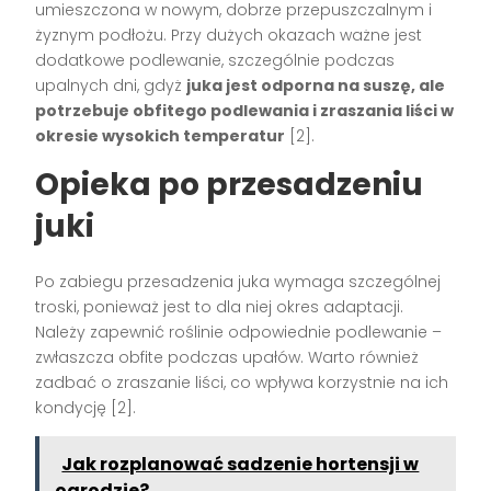
umieszczona w nowym, dobrze przepuszczalnym i
żyznym podłożu. Przy dużych okazach ważne jest
dodatkowe podlewanie, szczególnie podczas
upalnych dni, gdyż
juka jest odporna na suszę, ale
potrzebuje obfitego podlewania i zraszania liści w
okresie wysokich temperatur
[2].
Opieka po przesadzeniu
juki
Po zabiegu przesadzenia juka wymaga szczególnej
troski, ponieważ jest to dla niej okres adaptacji.
Należy zapewnić roślinie odpowiednie podlewanie –
zwłaszcza obfite podczas upałów. Warto również
zadbać o zraszanie liści, co wpływa korzystnie na ich
kondycję [2].
Jak rozplanować sadzenie hortensji w
ogrodzie?