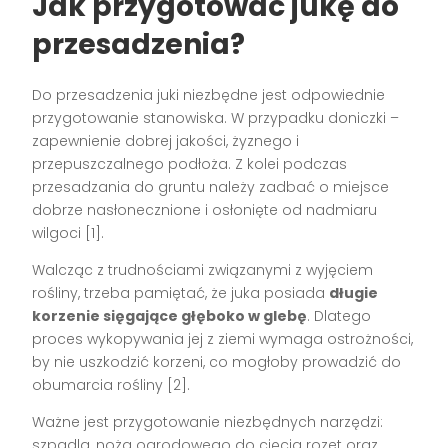
Jak przygotować jukę do
przesadzenia?
Do przesadzenia juki niezbędne jest odpowiednie
przygotowanie stanowiska. W przypadku doniczki –
zapewnienie dobrej jakości, żyznego i
przepuszczalnego podłoża. Z kolei podczas
przesadzania do gruntu należy zadbać o miejsce
dobrze nasłonecznione i osłonięte od nadmiaru
wilgoci [1].
Walcząc z trudnościami związanymi z wyjęciem
rośliny, trzeba pamiętać, że juka posiada
długie
korzenie sięgające głęboko w glebę
. Dlatego
proces wykopywania jej z ziemi wymaga ostrożności,
by nie uszkodzić korzeni, co mogłoby prowadzić do
obumarcia rośliny [2].
Ważne jest przygotowanie niezbędnych narzędzi:
szpadla, noża ogrodowego do cięcia rozet oraz