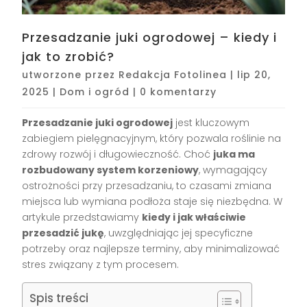
Przesadzanie juki ogrodowej – kiedy i
jak to zrobić?
utworzone przez
Redakcja Fotolinea
|
lip 20,
2025
|
Dom i ogród
|
0 komentarzy
Przesadzanie juki ogrodowej
jest kluczowym
zabiegiem pielęgnacyjnym, który pozwala roślinie na
zdrowy rozwój i długowieczność. Choć
juka ma
rozbudowany system korzeniowy
, wymagający
ostrożności przy przesadzaniu, to czasami zmiana
miejsca lub wymiana podłoża staje się niezbędna. W
artykule przedstawiamy
kiedy i jak właściwie
przesadzić jukę
, uwzględniając jej specyficzne
potrzeby oraz najlepsze terminy, aby minimalizować
stres związany z tym procesem.
Spis treści