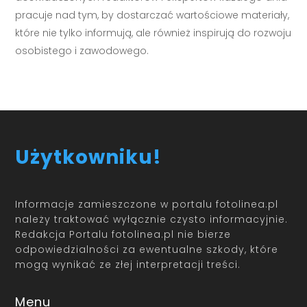
pracuje nad tym, by dostarczać wartościowe materiały,
które nie tylko informują, ale również inspirują do rozwoju
osobistego i zawodowego.
Użytkowniku!
Informacje zamieszczone w portalu fotolinea.pl
należy traktować wyłącznie czysto informacyjnie.
Redakcja Portalu fotolinea.pl nie bierze
odpowiedzialności za ewentualne szkody, które
mogą wynikać ze złej interpretacji treści.
Menu