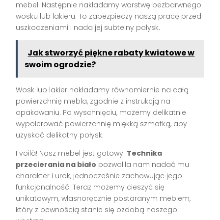
mebel. Następnie nakładamy warstwę bezbarwnego
wosku lub lakieru. To zabezpieczy naszą pracę przed
uszkodzeniami i nada jej subtelny połysk.
Jak stworzyć piękne rabaty kwiatowe w
swoim ogrodzie?
Wosk lub lakier nakładamy równomiernie na całą
powierzchnię mebla, zgodnie z instrukcją na
opakowaniu. Po wyschnięciu, możemy delikatnie
wypolerować powierzchnię miękką szmatką, aby
uzyskać delikatny połysk.
I voilà! Nasz mebel jest gotowy.
Technika
przecierania na biało
pozwoliła nam nadać mu
charakter i urok, jednocześnie zachowując jego
funkcjonalność. Teraz możemy cieszyć się
unikatowym, własnoręcznie postaranym meblem,
który z pewnością stanie się ozdobą naszego