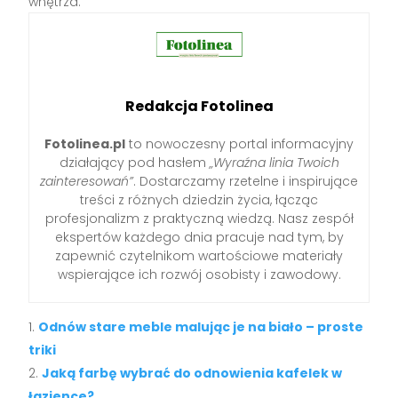
wnętrza.
Redakcja Fotolinea
Fotolinea.pl
to nowoczesny portal informacyjny
działający pod hasłem
„Wyraźna linia Twoich
zainteresowań”
. Dostarczamy rzetelne i inspirujące
treści z różnych dziedzin życia, łącząc
profesjonalizm z praktyczną wiedzą. Nasz zespół
ekspertów każdego dnia pracuje nad tym, by
zapewnić czytelnikom wartościowe materiały
wspierające ich rozwój osobisty i zawodowy.
Odnów stare meble malując je na biało – proste
triki
Jaką farbę wybrać do odnowienia kafelek w
łazience?