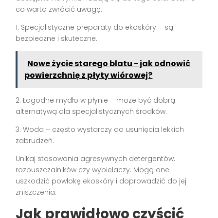
co warto zwrócić uwagę:
1. Specjalistyczne preparaty do ekoskóry – są
bezpieczne i skuteczne.
Nowe życie starego blatu - jak odnowić
powierzchnię z płyty wiórowej?
2. Łagodne mydło w płynie – może być dobrą
alternatywą dla specjalistycznych środków.
3. Woda – często wystarczy do usunięcia lekkich
zabrudzeń.
Unikaj stosowania agresywnych detergentów,
rozpuszczalników czy wybielaczy. Mogą one
uszkodzić powłokę ekoskóry i doprowadzić do jej
zniszczenia.
Jak prawidłowo czyścić