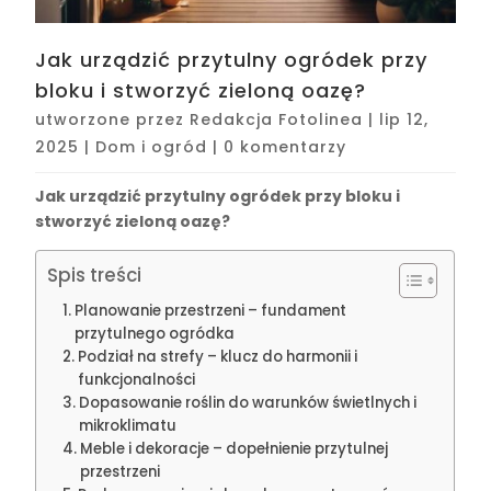
Jak urządzić przytulny ogródek przy
bloku i stworzyć zieloną oazę?
utworzone przez
Redakcja Fotolinea
|
lip 12,
2025
|
Dom i ogród
|
0 komentarzy
Jak urządzić przytulny ogródek przy bloku i
stworzyć zieloną oazę?
Spis treści
Planowanie przestrzeni – fundament
przytulnego ogródka
Podział na strefy – klucz do harmonii i
funkcjonalności
Dopasowanie roślin do warunków świetlnych i
mikroklimatu
Meble i dekoracje – dopełnienie przytulnej
przestrzeni