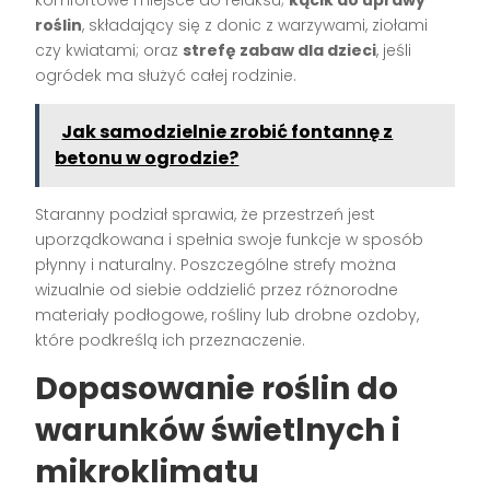
komfortowe miejsce do relaksu;
kącik do uprawy
roślin
, składający się z donic z warzywami, ziołami
czy kwiatami; oraz
strefę zabaw dla dzieci
, jeśli
ogródek ma służyć całej rodzinie.
Jak samodzielnie zrobić fontannę z
betonu w ogrodzie?
Staranny podział sprawia, że przestrzeń jest
uporządkowana i spełnia swoje funkcje w sposób
płynny i naturalny. Poszczególne strefy można
wizualnie od siebie oddzielić przez różnorodne
materiały podłogowe, rośliny lub drobne ozdoby,
które podkreślą ich przeznaczenie.
Dopasowanie roślin do
warunków świetlnych i
mikroklimatu