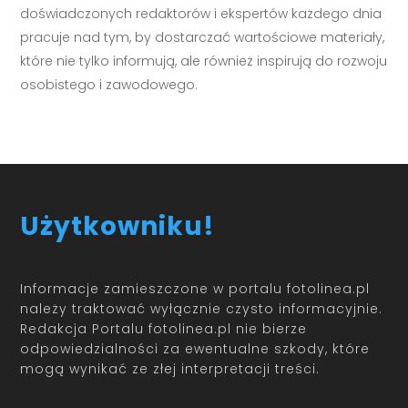
doświadczonych redaktorów i ekspertów każdego dnia
pracuje nad tym, by dostarczać wartościowe materiały,
które nie tylko informują, ale również inspirują do rozwoju
osobistego i zawodowego.
Użytkowniku!
Informacje zamieszczone w portalu fotolinea.pl
należy traktować wyłącznie czysto informacyjnie.
Redakcja Portalu fotolinea.pl nie bierze
odpowiedzialności za ewentualne szkody, które
mogą wynikać ze złej interpretacji treści.