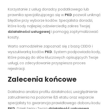
Korzystanie z usług doradcy podatkowego lub
prawnika specjalizującego się w
PKD
pozwoli uniknąć
błędów przy wyborze kodów. Specjalista doradzi,
które kody najlepiej odzwierciedlą zakres Twojej
działalności usługowej
i pomogą zoptymalizować
koszty.
Warto samodzielnie zapoznać się z bazą CEIDG i
wyszukiwarką kodów
PKD
. System podpowiada kody,
które pasują do słów kluczowych opisujących Twoje
usługi, co zdecydowanie przyspiesza proces
rejestracji.
Zalecenia końcowe
Dokładna analiza profilu działalności, uwzględnienie
zatrudnienia na poziomie 8,5 etatu oraz wsparcie
specjalisty to gwarancja prawidłowego doboru kodu
PKD
. Dzięki temu Twoja
działalność usługowa