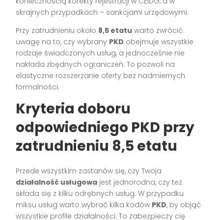
koniecznością korekty rejestracji w CEIDG, a w
skrajnych przypadkach – sankcjami urzędowymi.
Przy zatrudnieniu około
8,5 etatu
warto zwrócić
uwagę na to, czy wybrany
PKD
obejmuje wszystkie
rodzaje świadczonych usług, a jednocześnie nie
nakłada zbędnych ograniczeń. To pozwoli na
elastyczne rozszerzanie oferty bez nadmiernych
formalności.
Kryteria doboru
odpowiedniego PKD przy
zatrudnieniu 8,5 etatu
Przede wszystkim zastanów się, czy Twoja
działalność usługowa
jest jednorodna, czy też
składa się z kilku odrębnych usług. W przypadku
miksu usług warto wybrać kilka kodów
PKD
, by objąć
wszystkie profile działalności. To zabezpieczy cię