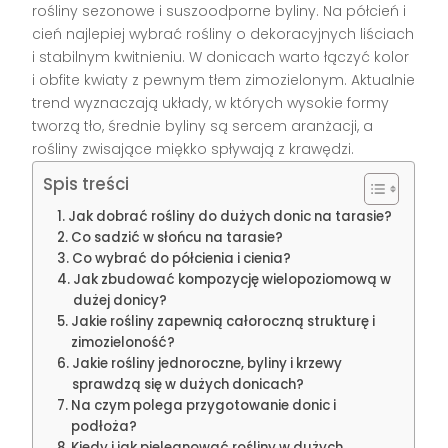
rośliny sezonowe i suszoodporne byliny. Na półcień i
cień najlepiej wybrać rośliny o dekoracyjnych liściach
i stabilnym kwitnieniu. W donicach warto łączyć kolor
i obfite kwiaty z pewnym tłem zimozielonym. Aktualnie
trend wyznaczają układy, w których wysokie formy
tworzą tło, średnie byliny są sercem aranżacji, a
rośliny zwisające miękko spływają z krawędzi.
Spis treści
Jak dobrać rośliny do dużych donic na tarasie?
Co sadzić w słońcu na tarasie?
Co wybrać do półcienia i cienia?
Jak zbudować kompozycję wielopoziomową w
dużej donicy?
Jakie rośliny zapewnią całoroczną strukturę i
zimozieloność?
Jakie rośliny jednoroczne, byliny i krzewy
sprawdzą się w dużych donicach?
Na czym polega przygotowanie donic i
podłoża?
Kiedy i jak pielęgnować rośliny w dużych