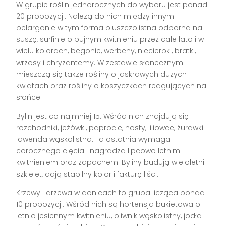
W grupie roślin jednorocznych do wyboru jest ponad
20 propozycji. Należą do nich między innymi
pelargonie w tym forma bluszczolistna odporna na
suszę, surfinie o bujnym kwitnieniu przez całe lato i w
wielu kolorach, begonie, werbeny, niecierpki, bratki,
wrzosy i chryzantemy. W zestawie słonecznym
mieszczą się także rośliny o jaskrawych dużych
kwiatach oraz rośliny o koszyczkach reagujących na
słońce.
Bylin jest co najmniej 15. Wśród nich znajdują się
rozchodniki, jeżówki, paprocie, hosty, liliowce, żurawki i
lawenda wąskolistna. Ta ostatnia wymaga
corocznego cięcia i nagradza lipcowo letnim
kwitnieniem oraz zapachem. Byliny budują wieloletni
szkielet, dają stabilny kolor i fakturę liści.
Krzewy i drzewa w donicach to grupa licząca ponad
10 propozycji. Wśród nich są hortensja bukietowa o
letnio jesiennym kwitnieniu, oliwnik wąskolistny, jodła