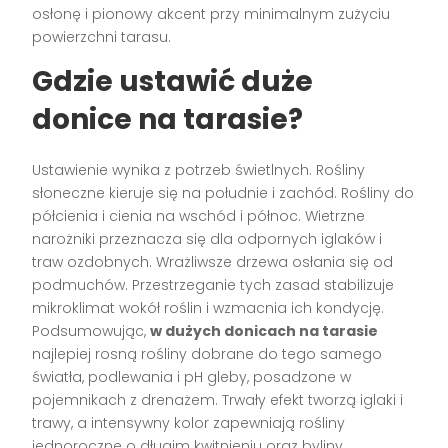
osłonę i pionowy akcent przy minimalnym zużyciu
powierzchni tarasu.
Gdzie ustawić duże
donice na tarasie?
Ustawienie wynika z potrzeb świetlnych. Rośliny
słoneczne kieruje się na południe i zachód. Rośliny do
półcienia i cienia na wschód i północ. Wietrzne
narożniki przeznacza się dla odpornych iglaków i
traw ozdobnych. Wrażliwsze drzewa osłania się od
podmuchów. Przestrzeganie tych zasad stabilizuje
mikroklimat wokół roślin i wzmacnia ich kondycję.
Podsumowując,
w dużych donicach na tarasie
najlepiej rosną rośliny dobrane do tego samego
światła, podlewania i pH gleby, posadzone w
pojemnikach z drenażem. Trwały efekt tworzą iglaki i
trawy, a intensywny kolor zapewniają rośliny
jednoroczne o długim kwitnieniu oraz byliny.