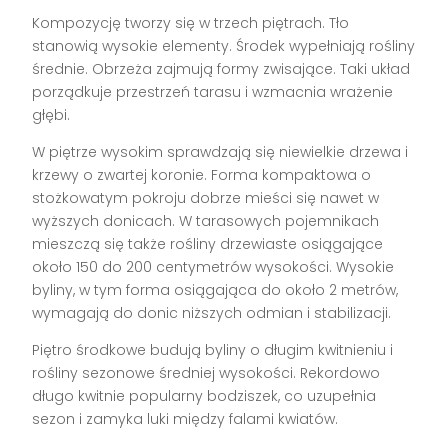
Kompozycję tworzy się w trzech piętrach. Tło
stanowią wysokie elementy. Środek wypełniają rośliny
średnie. Obrzeża zajmują formy zwisające. Taki układ
porządkuje przestrzeń tarasu i wzmacnia wrażenie
głębi.
W piętrze wysokim sprawdzają się niewielkie drzewa i
krzewy o zwartej koronie. Forma kompaktowa o
stożkowatym pokroju dobrze mieści się nawet w
wyższych donicach. W tarasowych pojemnikach
mieszczą się także rośliny drzewiaste osiągające
około 150 do 200 centymetrów wysokości. Wysokie
byliny, w tym forma osiągająca do około 2 metrów,
wymagają do donic niższych odmian i stabilizacji.
Piętro środkowe budują byliny o długim kwitnieniu i
rośliny sezonowe średniej wysokości. Rekordowo
długo kwitnie popularny bodziszek, co uzupełnia
sezon i zamyka luki między falami kwiatów.