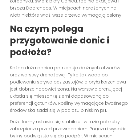
koreańska, świerk biały Conica, robinia akacjowa i
brzoza Doorenbos. W miejscach narażonych na
wiatr niektóre wrażliwsze drzewa wymagają osłony.
Na czym polega
przygotowanie donic i
podłoża?
Każda duża donica potrzebuje drożnych otworów
oraz warstwy drenażowej. Tylko tak woda po
podlewaniu spływa bez zastojów, a bryła korzeniowa
jest dobrze napowietrzona. Na warstwie drenującej
układa się mieszankę ziemi dopasowaną do
preferencji gatunków. Rośliny wymagające kwaśnego
środowiska sadzi się w podłożu o niskim pH.
Duże formy ustawia się stabilnie i w razie potrzeby
zabezpiecza przed przewracaniem. Pnącza i wysokie
byliny podwiązuje się do podpór. W miejscach